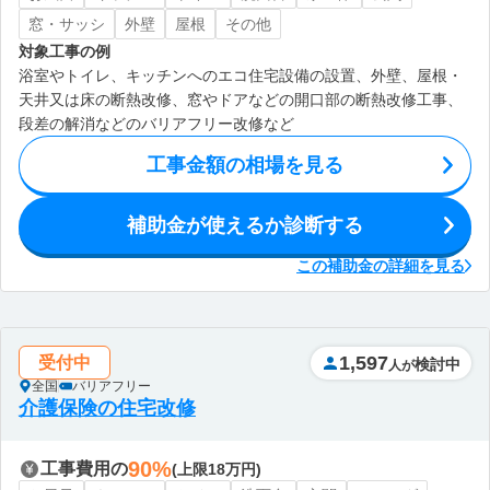
窓・サッシ
外壁
屋根
その他
対象工事の例
浴室やトイレ、キッチンへのエコ住宅設備の設置、外壁、屋根・
天井又は床の断熱改修、窓やドアなどの開口部の断熱改修工事、
段差の解消などのバリアフリー改修など
工事金額の相場を見る
補助金が使えるか診断する
この補助金の詳細を見る
1,597
受付中
検討中
人が
全国
バリアフリー
介護保険の住宅改修
90%
工事費用の
(上限18万円)