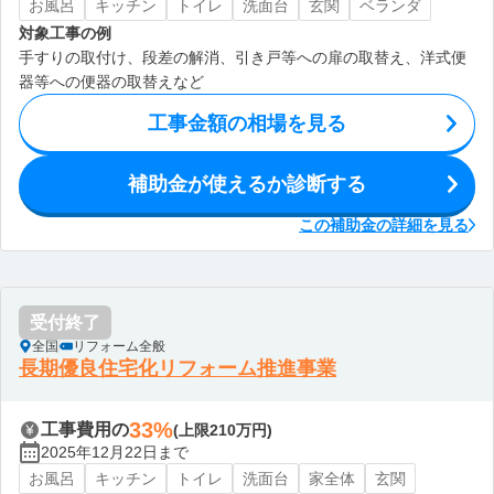
お風呂
キッチン
トイレ
洗面台
玄関
ベランダ
対象工事の例
手すりの取付け、段差の解消、引き戸等への扉の取替え、洋式便
器等への便器の取替えなど
工事金額の相場を見る
補助金が使えるか診断する
この補助金の詳細を見る
受付終了
全国
リフォーム全般
長期優良住宅化リフォーム推進事業
33%
工事費用の
(上限210万円)
2025年12月22日まで
お風呂
キッチン
トイレ
洗面台
家全体
玄関