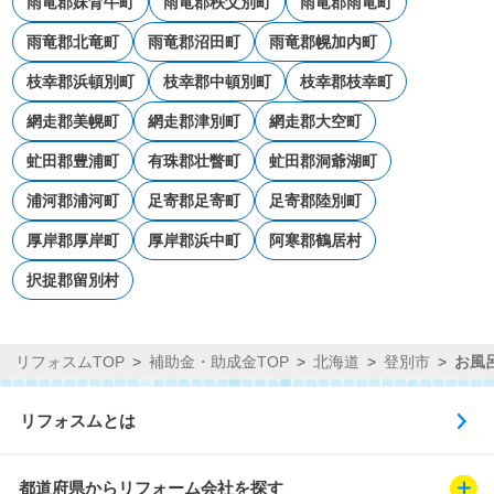
雨竜郡妹背牛町
雨竜郡秩父別町
雨竜郡雨竜町
雨竜郡北竜町
雨竜郡沼田町
雨竜郡幌加内町
枝幸郡浜頓別町
枝幸郡中頓別町
枝幸郡枝幸町
網走郡美幌町
網走郡津別町
網走郡大空町
虻田郡豊浦町
有珠郡壮瞥町
虻田郡洞爺湖町
浦河郡浦河町
足寄郡足寄町
足寄郡陸別町
厚岸郡厚岸町
厚岸郡浜中町
阿寒郡鶴居村
択捉郡留別村
リフォスムTOP
補助金・助成金TOP
北海道
登別市
お風
リフォスムとは
都道府県からリフォーム会社を探す