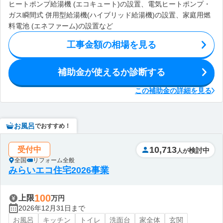
ヒートポンプ給湯機 (エコキュート)の設置、電気ヒートポンプ・
ガス瞬間式 併用型給湯機(ハイブリッド給湯機)の設置、家庭用燃
料電池 (エネファーム)の設置など
工事金額の相場を見る
補助金が使えるか診断する
この補助金の詳細を見る
お風呂
でおすすめ！
10,713
受付中
検討中
人が
全国
リフォーム全般
みらいエコ住宅2026事業
100
上限
万円
2026年12月31日まで
お風呂
キッチン
トイレ
洗面台
家全体
玄関