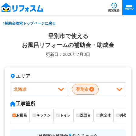
MENU
閲覧履歴
補助金検索トップページに戻る
登別市で使える
お風呂リフォームの補助金・助成金
更新日：2026年7月3日
エリア
北海道
登別市
工事箇所
お風呂
キッチン
トイレ
洗面台
家全体
外壁
8