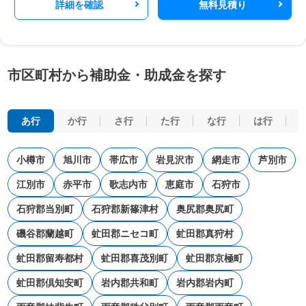
詳細を確認
無料見積り
市区町村から補助金・助成金を探す
あ行
か行
さ行
た行
な行
は行
小樽市
旭川市
帯広市
岩見沢市
網走市
芦別市
江別市
赤平市
歌志内市
恵庭市
石狩市
石狩郡当別町
石狩郡新篠津村
奥尻郡奥尻町
磯谷郡蘭越町
虻田郡ニセコ町
虻田郡真狩村
虻田郡留寿都村
虻田郡喜茂別町
虻田郡京極町
虻田郡倶知安町
岩内郡共和町
岩内郡岩内町