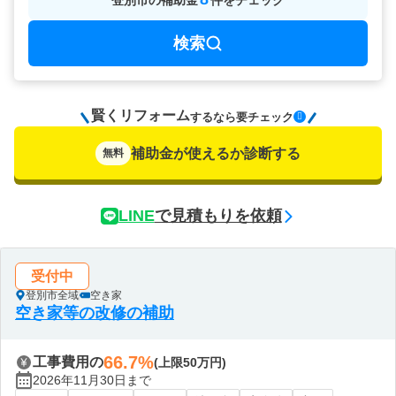
登別市
の
補助金
件をチェック
検索
賢くリフォーム
要チェック
するなら
補助金が使えるか診断する
無料
LINE
で見積もりを依頼
受付中
登別市全域
空き家
空き家等の改修の補助
66.7%
工事費用の
(上限50万円)
2026年11月30日まで