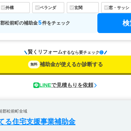
外構
ベランダ
玄関
窓・サッシ
検
5
前郡松前町
の
補助金
件をチェック
賢くリフォーム
するなら
要チェック
補助金が使えるか診断する
無料
LINE
で見積もりを依頼
前郡松前町全域
てる住宅支援事業補助金