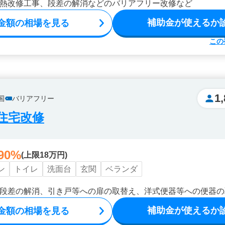
熱改修工事、段差の解消などのバリアフリー改修など
補助金が使えるか
金額の相場を見る
この
1
国
バリアフリー
住宅改修
90%
(上限18万円)
ン
トイレ
洗面台
玄関
ベランダ
段差の解消、引き戸等への扉の取替え、洋式便器等への便器の
補助金が使えるか
金額の相場を見る