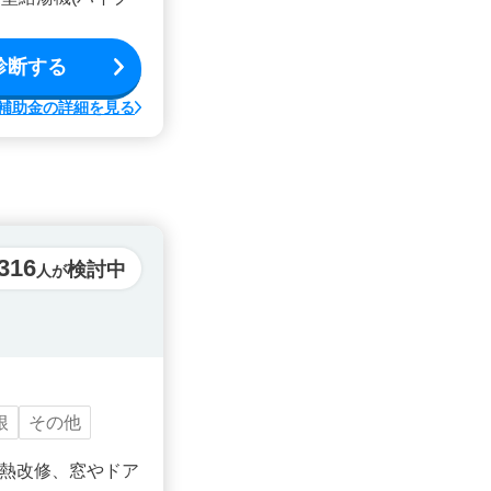
診断する
補助金の詳細を見る
316
検討中
人が
根
その他
熱改修、窓やドア