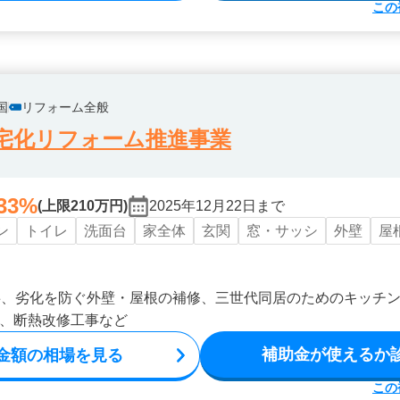
この
国
リフォーム全般
宅化リフォーム推進事業
33%
(上限210万円)
2025年12月22日まで
ン
トイレ
洗面台
家全体
玄関
窓・サッシ
外壁
屋
事、劣化を防ぐ外壁・屋根の補修、三世代同居のためのキッチ
、断熱改修工事など
補助金が使えるか
金額の相場を見る
この