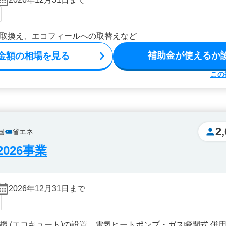
取換え、エコフィールへの取替えなど
補助金が使えるか
金額の相場を見る
この
2
国
省エネ
026事業
2026年12月31日まで
機 (エコキュート)の設置、電気ヒートポンプ・ガス瞬間式 併用