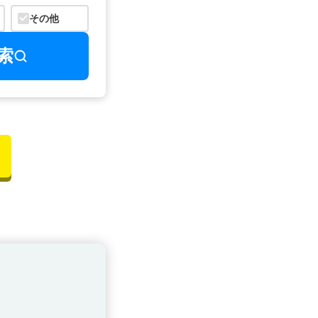
その他
索