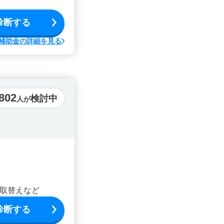
診断する
補助金の詳細を見る
,802
検討中
人が
取替えなど
診断する