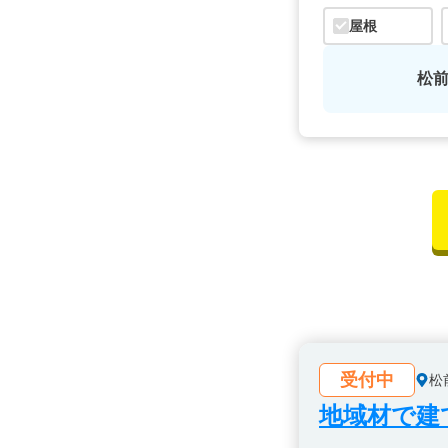
屋根
松
受付中
松
地域材で建