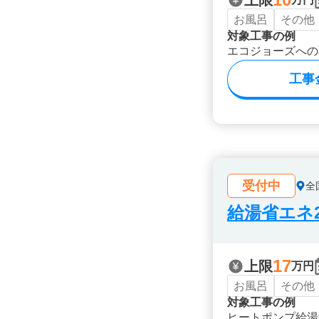
上限
お風呂
その他
対象工事の例
エコジョーズへの
工事
受付中
全
給湯省エネ2
17
上限
万円
お風呂
その他
対象工事の例
ヒートポンプ給湯