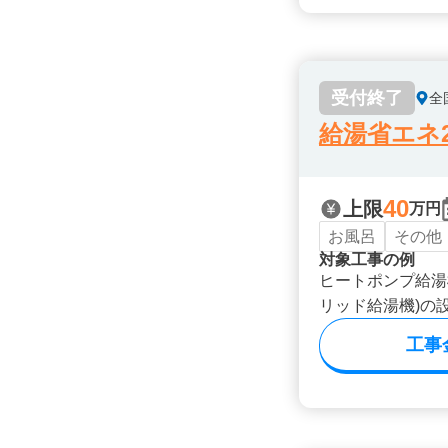
受付終了
全
給湯省エネ2
40
上限
万円
お風呂
その他
対象工事の例
ヒートポンプ給湯
リッド給湯機)の
工事