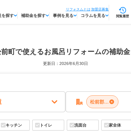
リフォスムとは
|
加盟店募集
社を探す
補助金を探す
事例を見る
コラムを見る
閲覧履歴
松前町で使える
お風呂リフォームの補助金
更新日：2026年6月30日
道
松前郡松前町
キッチン
トイレ
洗面台
家全体