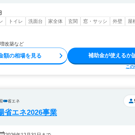
円
ン
トイレ
洗面台
家全体
玄関
窓・サッシ
外壁
屋
増改築など
補助金が使えるか
金額の相場を見る
この
国
省エネ
省エネ2026事業
2026年12月31日まで