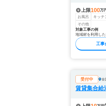
100
上限
万
お風呂
キッチ
その他
対象工事の例
地域材を利用した
工事
受付中
全
賃貸集合給湯
10
万円