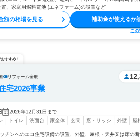
設置、家庭用燃料電池 (エネファーム)の設置など
補助金が使えるか
金額の相場を見る
この
でおすすめ！
12,
国
リフォーム全般
宅2026事業
円
2026年12月31日まで
ン
トイレ
洗面台
家全体
玄関
窓・サッシ
外壁
屋
ッチンへのエコ住宅設備の設置、外壁、屋根・天井又は床の断