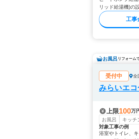
リッド給湯機)の
工事
お風呂
リフォーム
受付中
全
みらいエコ住
100
上限
万
お風呂
キッチ
対象工事の例
浴室やトイレ、キ