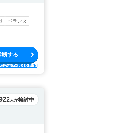
根
ベランダ
診断する
補助金の詳細を見る
922
検討中
人が