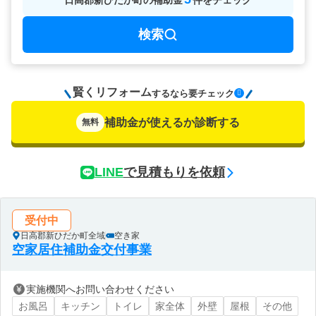
日高郡新ひだか町
の
補助金
件をチェック
検索
賢くリフォーム
要チェック
するなら
補助金が使えるか診断する
無料
LINE
で見積もりを依頼
受付中
日高郡新ひだか町全域
空き家
空家居住補助金交付事業
実施機関へお問い合わせください
お風呂
キッチン
トイレ
家全体
外壁
屋根
その他