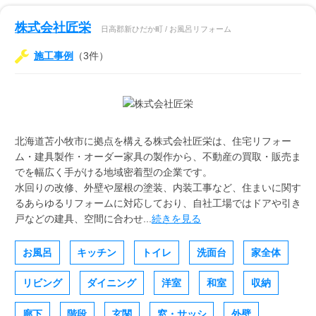
株式会社匠栄
日高郡新ひだか町 / お風呂リフォーム
施工事例
（3件）
北海道苫小牧市に拠点を構える株式会社匠栄は、住宅リフォー
ム・建具製作・オーダー家具の製作から、不動産の買取・販売ま
でを幅広く手がける地域密着型の企業です。
水回りの改修、外壁や屋根の塗装、内装工事など、住まいに関す
るあらゆるリフォームに対応しており、自社工場ではドアや引き
戸などの建具、空間に合わせ...
続きを見る
お風呂
キッチン
トイレ
洗面台
家全体
リビング
ダイニング
洋室
和室
収納
廊下
階段
玄関
窓・サッシ
外壁