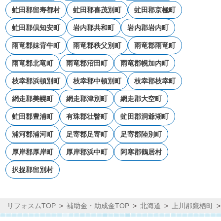
虻田郡留寿都村
虻田郡喜茂別町
虻田郡京極町
虻田郡倶知安町
岩内郡共和町
岩内郡岩内町
雨竜郡妹背牛町
雨竜郡秩父別町
雨竜郡雨竜町
雨竜郡北竜町
雨竜郡沼田町
雨竜郡幌加内町
枝幸郡浜頓別町
枝幸郡中頓別町
枝幸郡枝幸町
網走郡美幌町
網走郡津別町
網走郡大空町
虻田郡豊浦町
有珠郡壮瞥町
虻田郡洞爺湖町
浦河郡浦河町
足寄郡足寄町
足寄郡陸別町
厚岸郡厚岸町
厚岸郡浜中町
阿寒郡鶴居村
択捉郡留別村
リフォスムTOP
補助金・助成金TOP
北海道
上川郡鷹栖町