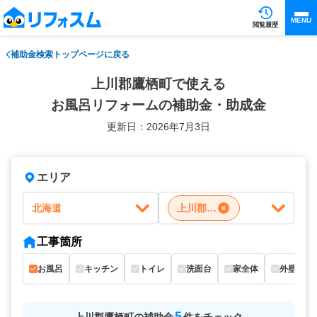
MENU
閲覧履歴
補助金検索トップページに戻る
上川郡鷹栖町で使える
お風呂リフォームの補助金・助成金
更新日：2026年7月3日
エリア
北海道
上川郡鷹栖町
工事箇所
お風呂
キッチン
トイレ
洗面台
家全体
外壁
5