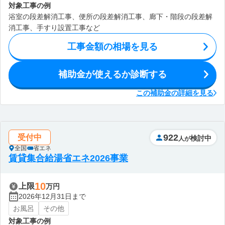
対象工事の例
浴室の段差解消工事、便所の段差解消工事、廊下・階段の段差解
消工事、手すり設置工事など
工事金額の相場を見る
補助金が使えるか診断する
この補助金の詳細を見る
922
受付中
検討中
人が
全国
省エネ
賃貸集合給湯省エネ2026事業
10
上限
万円
2026年12月31日まで
お風呂
その他
対象工事の例