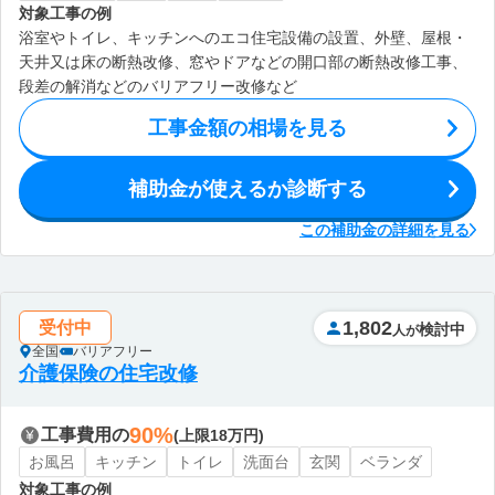
対象工事の例
浴室やトイレ、キッチンへのエコ住宅設備の設置、外壁、屋根・
天井又は床の断熱改修、窓やドアなどの開口部の断熱改修工事、
段差の解消などのバリアフリー改修など
工事金額の相場を見る
補助金が使えるか診断する
この補助金の詳細を見る
1,802
受付中
検討中
人が
全国
バリアフリー
介護保険の住宅改修
90%
工事費用の
(上限18万円)
お風呂
キッチン
トイレ
洗面台
玄関
ベランダ
対象工事の例