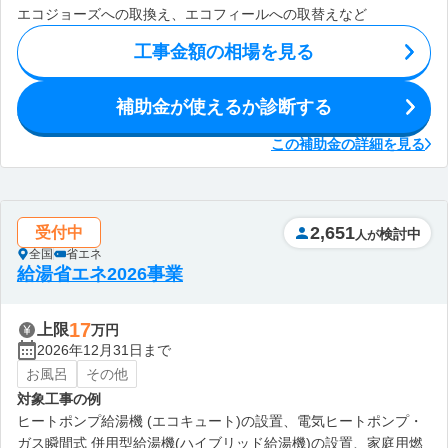
エコジョーズへの取換え、エコフィールへの取替えなど
工事金額の相場を見る
補助金が使えるか診断する
この補助金の詳細を見る
2,651
受付中
検討中
人が
全国
省エネ
給湯省エネ2026事業
17
上限
万円
2026年12月31日まで
お風呂
その他
対象工事の例
ヒートポンプ給湯機 (エコキュート)の設置、電気ヒートポンプ・
ガス瞬間式 併用型給湯機(ハイブリッド給湯機)の設置、家庭用燃