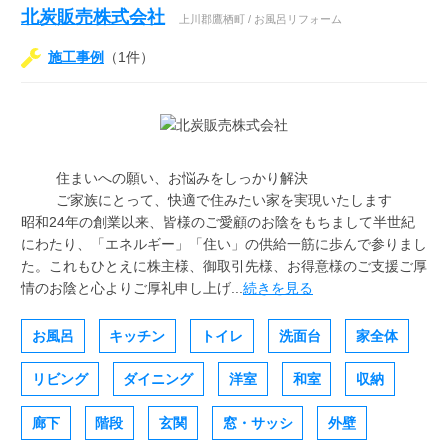
北炭販売株式会社
上川郡鷹栖町 / お風呂リフォーム
施工事例
（1件）
住まいへの願い、お悩みをしっかり解決
ご家族にとって、快適で住みたい家を実現いたします
昭和24年の創業以来、皆様のご愛顧のお陰をもちまして半世紀
にわたり、「エネルギー」「住い」の供給一筋に歩んで参りまし
た。これもひとえに株主様、御取引先様、お得意様のご支援ご厚
情のお陰と心よりご厚礼申し上げ...
続きを見る
お風呂
キッチン
トイレ
洗面台
家全体
リビング
ダイニング
洋室
和室
収納
廊下
階段
玄関
窓・サッシ
外壁