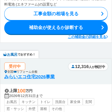
料電池 (エネファーム)の設置など
工事金額の相場を見る
補助金が使えるか診断する
この補助金の詳細を見る
お風呂
でおすすめ！
12,316
受付中
検討中
人が
全国
リフォーム全般
みらいエコ住宅2026事業
100
上限
万円
2026年12月31日まで
お風呂
キッチン
トイレ
洗面台
家全体
玄関
窓・サッシ
外壁
屋根
その他