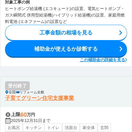
対象工事の例
ヒートポンプ給湯機 (エコキュート)の設置、電気ヒートポンプ・
ガス瞬間式 併用型給湯機(ハイブリッド給湯機)の設置、家庭用燃
料電池 (エネファーム)の設置など
工事金額の相場を見る
補助金が使えるか診断する
この補助金の詳細を見る
受付終了
全国
リフォーム全般
子育てグリーン住宅支援事業
60
上限
万円
2025年12月31日まで
お風呂
キッチン
トイレ
洗面台
家全体
玄関