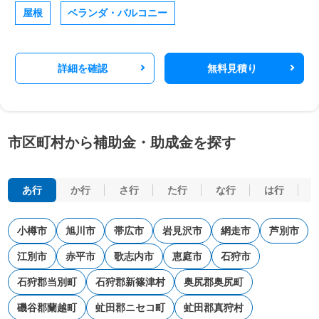
屋根
ベランダ・バルコニー
詳細を確認
無料見積り
市区町村から補助金・助成金を探す
あ行
か行
さ行
た行
な行
は行
小樽市
旭川市
帯広市
岩見沢市
網走市
芦別市
江別市
赤平市
歌志内市
恵庭市
石狩市
石狩郡当別町
石狩郡新篠津村
奥尻郡奥尻町
磯谷郡蘭越町
虻田郡ニセコ町
虻田郡真狩村