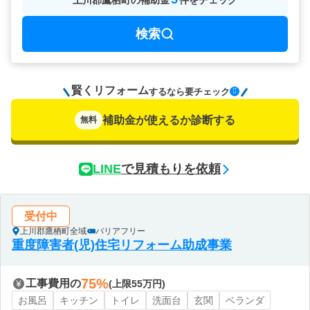
上川郡鷹栖町
の
補助金
件をチェック
検索
賢くリフォーム
要チェック
するなら
補助金が使えるか診断する
無料
LINE
で見積もりを依頼
受付中
上川郡鷹栖町全域
バリアフリー
重度障害者(児)住宅リフォーム助成事業
75%
工事費用の
(上限55万円)
お風呂
キッチン
トイレ
洗面台
玄関
ベランダ