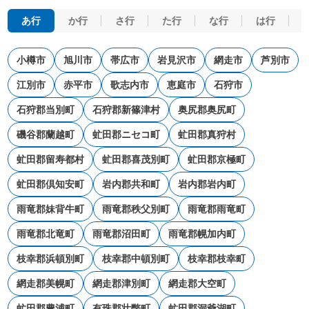
あ行
か行
さ行
た行
な行
は行
小樽市
旭川市
帯広市
岩見沢市
網走市
芦別市
江別市
赤平市
歌志内市
恵庭市
石狩市
石狩郡当別町
石狩郡新篠津村
奥尻郡奥尻町
磯谷郡蘭越町
虻田郡ニセコ町
虻田郡真狩村
虻田郡留寿都村
虻田郡喜茂別町
虻田郡京極町
虻田郡倶知安町
岩内郡共和町
岩内郡岩内町
雨竜郡妹背牛町
雨竜郡秩父別町
雨竜郡雨竜町
雨竜郡北竜町
雨竜郡沼田町
雨竜郡幌加内町
枝幸郡浜頓別町
枝幸郡中頓別町
枝幸郡枝幸町
網走郡美幌町
網走郡津別町
網走郡大空町
虻田郡豊浦町
有珠郡壮瞥町
虻田郡洞爺湖町