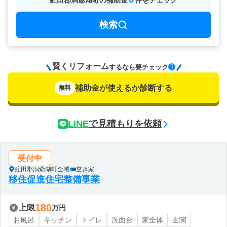
虻田郡洞爺湖町
の
補助金
件をチェック
検索
賢くリフォーム
要チェック
するなら
補助金が使えるか診断する
無料
LINE
で見積もりを依頼
受付中
虻田郡洞爺湖町全域
空き家
移住促進住宅整備事業
180
上限
万円
お風呂
キッチン
トイレ
洗面台
家全体
玄関