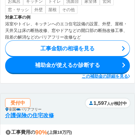
お風呂
キッチン
トイレ
洗面台
家全体
玄関
窓・サッシ
外壁
屋根
その他
対象工事の例
浴室やトイレ、キッチンへのエコ住宅設備の設置、外壁、屋根・
天井又は床の断熱改修、窓やドアなどの開口部の断熱改修工事、
段差の解消などのバリアフリー改修など
工事金額の相場を見る
補助金が使えるか診断する
この補助金の詳細を見る
1,597
受付中
検討中
人が
全国
バリアフリー
介護保険の住宅改修
90%
工事費用の
(上限18万円)