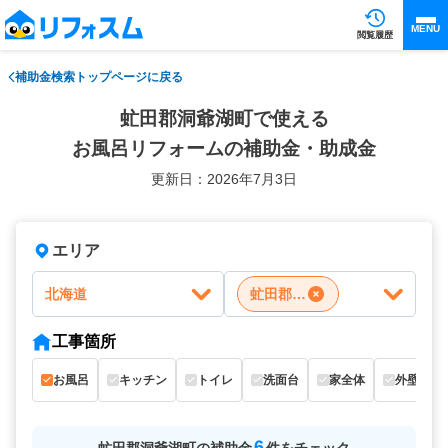
MENU
閲覧履歴
補助金検索トップページに戻る
虻田郡洞爺湖町で使える
お風呂リフォームの補助金・助成金
更新日：2026年7月3日
エリア
北海道
虻田郡洞爺湖町
工事箇所
お風呂
キッチン
トイレ
洗面台
家全体
外壁
6