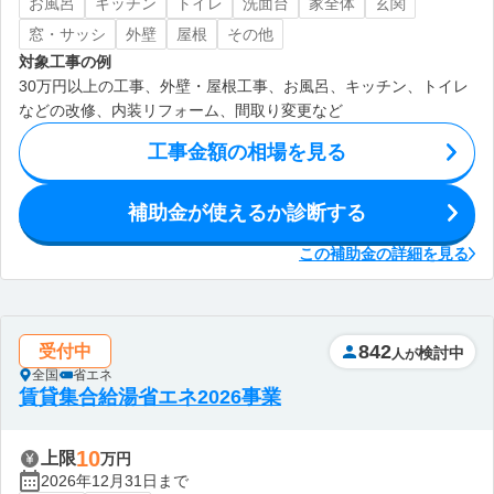
お風呂
キッチン
トイレ
洗面台
家全体
玄関
窓・サッシ
外壁
屋根
その他
対象工事の例
30万円以上の工事、外壁・屋根工事、お風呂、キッチン、トイレ
などの改修、内装リフォーム、間取り変更など
工事金額の相場を見る
補助金が使えるか診断する
この補助金の詳細を見る
842
受付中
検討中
人が
全国
省エネ
賃貸集合給湯省エネ2026事業
10
上限
万円
2026年12月31日まで