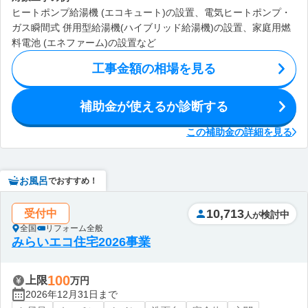
ヒートポンプ給湯機 (エコキュート)の設置、電気ヒートポンプ・
ガス瞬間式 併用型給湯機(ハイブリッド給湯機)の設置、家庭用燃
料電池 (エネファーム)の設置など
工事金額の相場を見る
補助金が使えるか診断する
この補助金の詳細を見る
お風呂
でおすすめ！
10,713
受付中
検討中
人が
全国
リフォーム全般
みらいエコ住宅2026事業
100
上限
万円
2026年12月31日まで