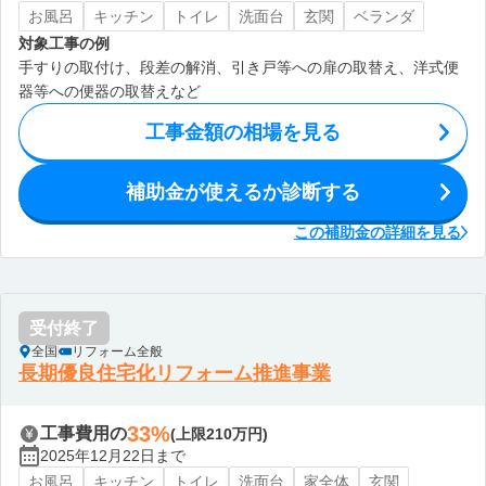
お風呂
キッチン
トイレ
洗面台
玄関
ベランダ
対象工事の例
手すりの取付け、段差の解消、引き戸等への扉の取替え、洋式便
器等への便器の取替えなど
工事金額の相場を見る
補助金が使えるか診断する
この補助金の詳細を見る
受付終了
全国
リフォーム全般
長期優良住宅化リフォーム推進事業
33%
工事費用の
(上限210万円)
2025年12月22日まで
お風呂
キッチン
トイレ
洗面台
家全体
玄関