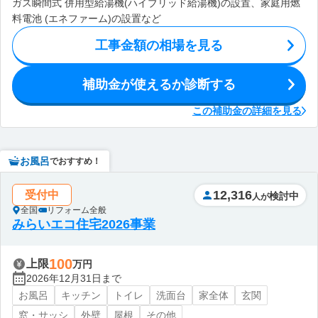
ガス瞬間式 併用型給湯機(ハイブリッド給湯機)の設置、家庭用燃
料電池 (エネファーム)の設置など
工事金額の相場を見る
補助金が使えるか診断する
この補助金の詳細を見る
お風呂
でおすすめ！
12,316
受付中
検討中
人が
全国
リフォーム全般
みらいエコ住宅2026事業
100
上限
万円
2026年12月31日まで
お風呂
キッチン
トイレ
洗面台
家全体
玄関
窓・サッシ
外壁
屋根
その他