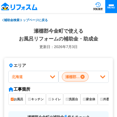
MENU
閲覧履歴
補助金検索トップページに戻る
瀬棚郡今金町で使える
お風呂リフォームの補助金・助成金
更新日：2026年7月3日
エリア
北海道
瀬棚郡今金町
工事箇所
お風呂
キッチン
トイレ
洗面台
家全体
外壁
6