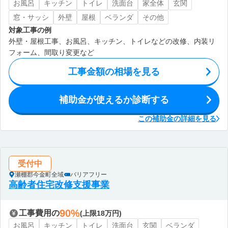
お風呂
キッチン
トイレ
洗面台
家全体
玄関
窓・サッシ
外壁
屋根
ベランダ
その他
対象工事の例
外壁・屋根工事、お風呂、キッチン、トイレなどの改修、内装リ
フォーム、間取り変更など
工事金額の相場を見る
補助金が使えるか診断する
この補助金の詳細を見る
受付中
瀬棚郡今金町全域
バリアフリー
高齢者住宅改修支援事業
90%
工事費用の
(上限18万円)
お風呂
キッチン
トイレ
洗面台
玄関
ベランダ