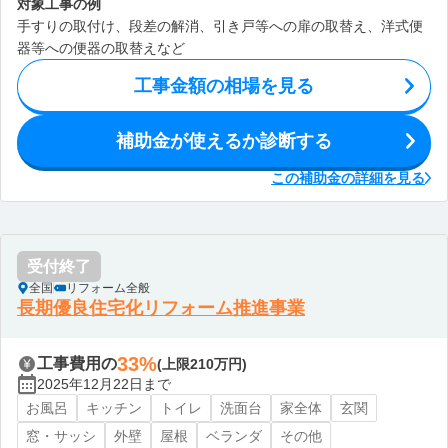
対象工事の例
手すりの取付け、段差の解消、引き戸等への扉の取替え、洋式便
器等への便器の取替えなど
工事金額の相場を見る
補助金が使えるか診断する
この補助金の詳細を見る
受付終了
全国
リフォーム全般
長期優良住宅化リフォーム推進事業
33%
工事費用の
(上限210万円)
2025年12月22日まで
お風呂
キッチン
トイレ
洗面台
家全体
玄関
窓・サッシ
外壁
屋根
ベランダ
その他