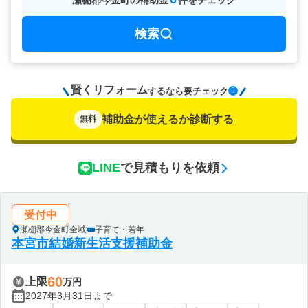
瀬棚郡今金町
の
補助金
件をチェック
検索
賢くリフォーム
要チェック
するなら
補助金が使えるか診断する
無料
LINE
で見積もりを依頼
受付中
瀬棚郡今金町全域
子育て・若年
本宮市結婚新生活支援補助金
60
上限
万円
2027年3月31日まで