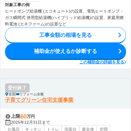
対象工事の例
ヒートポンプ給湯機 (エコキュート)の設置、電気ヒートポンプ・
ガス瞬間式 併用型給湯機(ハイブリッド給湯機)の設置、家庭用燃
料電池 (エネファーム)の設置など
工事金額の相場を見る
補助金が使えるか診断する
この補助金の詳細を見る
受付終了
全国
リフォーム全般
子育てグリーン住宅支援事業
60
上限
万円
2025年12月31日まで
お風呂
キッチン
トイレ
洗面台
家全体
玄関