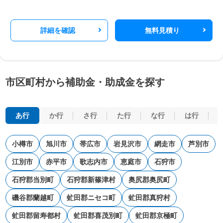
詳細を確認
無料見積り
市区町村から補助金・助成金を探す
あ行
か行
さ行
た行
な行
は行
小樽市
旭川市
帯広市
岩見沢市
網走市
芦別市
江別市
赤平市
歌志内市
恵庭市
石狩市
石狩郡当別町
石狩郡新篠津村
奥尻郡奥尻町
磯谷郡蘭越町
虻田郡ニセコ町
虻田郡真狩村
虻田郡留寿都村
虻田郡喜茂別町
虻田郡京極町