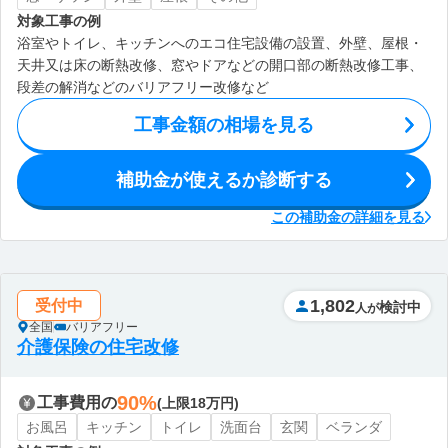
対象工事の例
浴室やトイレ、キッチンへのエコ住宅設備の設置、外壁、屋根・
天井又は床の断熱改修、窓やドアなどの開口部の断熱改修工事、
段差の解消などのバリアフリー改修など
工事金額の相場を見る
補助金が使えるか診断する
この補助金の詳細を見る
1,802
受付中
検討中
人が
全国
バリアフリー
介護保険の住宅改修
90%
工事費用の
(上限18万円)
お風呂
キッチン
トイレ
洗面台
玄関
ベランダ