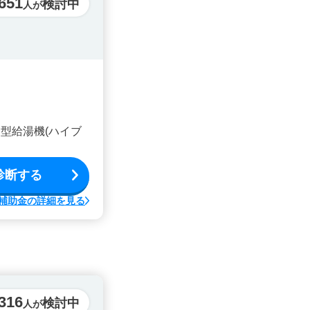
,651
検討中
人が
型給湯機(ハイブ
診断する
補助金の詳細を見る
316
検討中
人が