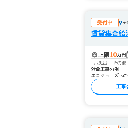
受付中
全
賃貸集合給湯
10
上限
万円
お風呂
その他
対象工事の例
エコジョーズへの
工事