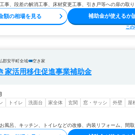
工事、段差の解消工事、床材変更工事、引き戸等への扉の取り
補助金が使えるか
金額の相場を見る
この
払郡安平町全域
空き家
き家活用移住促進事業補助金
円
ン
トイレ
洗面台
家全体
玄関
窓・サッシ
外壁
屋
お風呂、キッチン、トイレなどの改修、内装リフォーム、間取