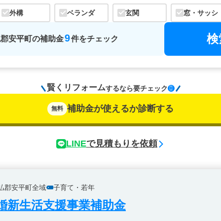
外構
ベランダ
玄関
窓・サッシ
検
9
払郡安平町
の
補助金
件をチェック
賢くリフォーム
するなら
要チェック
補助金が使えるか診断する
無料
LINE
で見積もりを依頼
払郡安平町全域
子育て・若年
婚新生活支援事業補助金