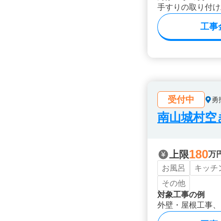
手すりの取り付け
工事
受付中
勇
南山城村空
180
上限
万
お風呂
キッチ
その他
対象工事の例
外壁・屋根工事、