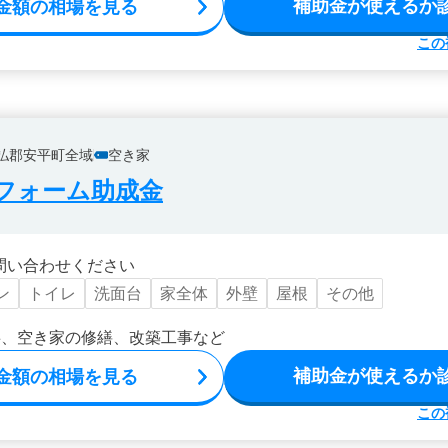
補助金が使えるか
金額の相場を見る
この
払郡安平町全域
空き家
フォーム助成金
問い合わせください
ン
トイレ
洗面台
家全体
外壁
屋根
その他
事、空き家の修繕、改築工事など
補助金が使えるか
金額の相場を見る
この