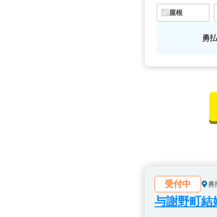
屋根
勇
受付中
勇
与謝野町結