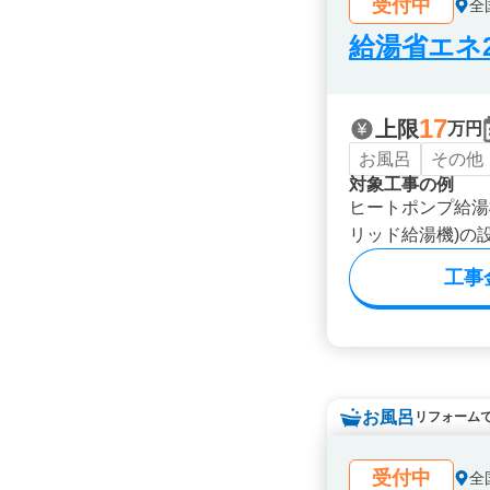
受付中
全
給湯省エネ2
17
上限
万円
お風呂
その他
対象工事の例
ヒートポンプ給湯
リッド給湯機)の
工事
お風呂
リフォーム
受付中
全