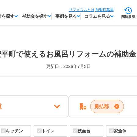
リフォスムとは
|
加盟店募集
社を探す
補助金を探す
事例を見る
コラムを見る
閲覧履歴
安平町で使える
お風呂リフォームの補助金
更新日：2026年7月3日
道
勇払郡安平町
キッチン
トイレ
洗面台
家全体