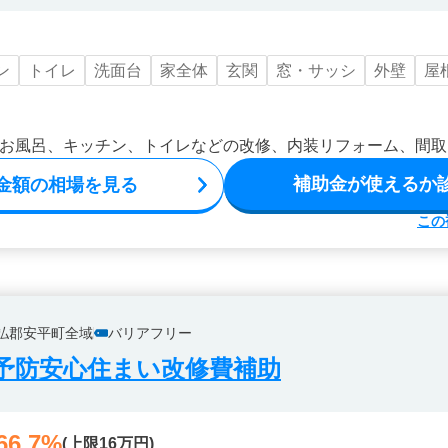
ン
トイレ
洗面台
家全体
玄関
窓・サッシ
外壁
屋
お風呂、キッチン、トイレなどの改修、内装リフォーム、間取
補助金が使えるか
金額の相場を見る
この
払郡安平町全域
バリアフリー
予防安心住まい改修費補助
66.7%
(上限16万円)