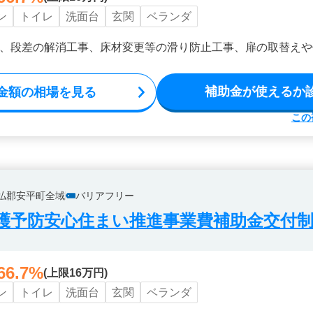
ン
トイレ
洗面台
玄関
ベランダ
、段差の解消工事、床材変更等の滑り防止工事、扉の取替えや
補助金が使えるか
金額の相場を見る
この
払郡安平町全域
バリアフリー
護予防安心住まい推進事業費補助金交付
66.7%
(上限16万円)
ン
トイレ
洗面台
玄関
ベランダ