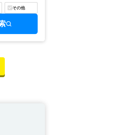
その他
索