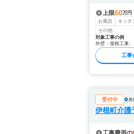
60
上限
万円
お風呂
キッチ
その他
対象工事の例
外壁・屋根工事、
工事
受付中
勇
伊根町介護
工事費用の