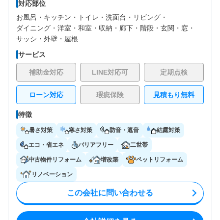
対応部位
お風呂・
キッチン・
トイレ・
洗面台・
リビング・
ダイニング・
洋室・
和室・
収納・
廊下・
階段・
玄関・
窓・
サッシ・
外壁・
屋根
サービス
補助金対応
LINE対応可
定期点検
ローン対応
瑕疵保険
見積もり無料
特徴
暑さ対策
寒さ対策
防音・遮音
結露対策
エコ・省エネ
バリアフリー
二世帯
中古物件リフォーム
増改築
ペットリフォーム
リノベーション
この会社に問い合わせる