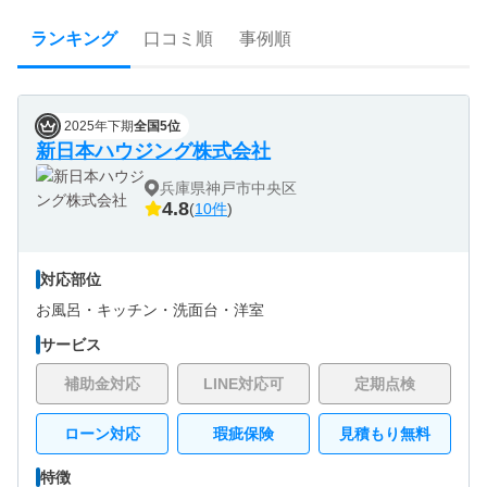
ランキング
口コミ順
事例順
2025年下期
全国5位
新日本ハウジング株式会社
兵庫県神戸市中央区
4.8
(
10件
)
対応部位
お風呂・
キッチン・
洗面台・
洋室
サービス
補助金対応
LINE対応可
定期点検
ローン対応
瑕疵保険
見積もり無料
特徴