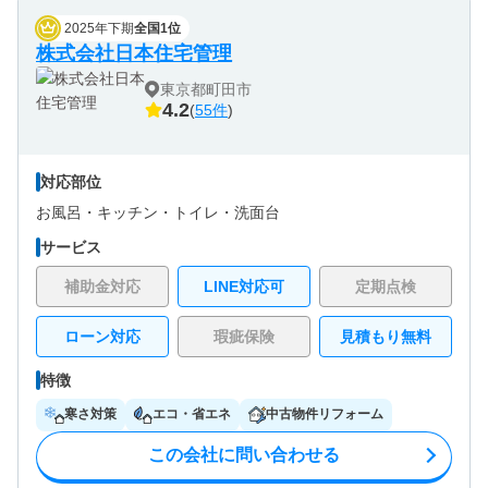
2025年下期
全国1位
株式会社日本住宅管理
東京都町田市
4.2
(
55件
)
対応部位
お風呂・
キッチン・
トイレ・
洗面台
サービス
補助金対応
LINE対応可
定期点検
ローン対応
瑕疵保険
見積もり無料
特徴
寒さ対策
エコ・省エネ
中古物件リフォーム
この会社に問い合わせる