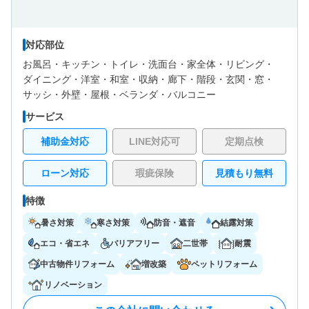
対応部位
お風呂・
キッチン・
トイレ・
洗面台・
家全体・
リビング・
ダイニング・
洋室・
和室・
収納・
廊下・
階段・
玄関・
窓・
サッシ・
外壁・
屋根・
ベランダ・バルコニー
サービス
補助金対応
LINE対応可
定期点検
ローン対応
瑕疵保険
見積もり無料
特徴
暑さ対策
寒さ対策
防音・遮音
結露対策
エコ・省エネ
バリアフリー
二世帯
耐震
中古物件リフォーム
増改築
ペットリフォーム
リノベーション