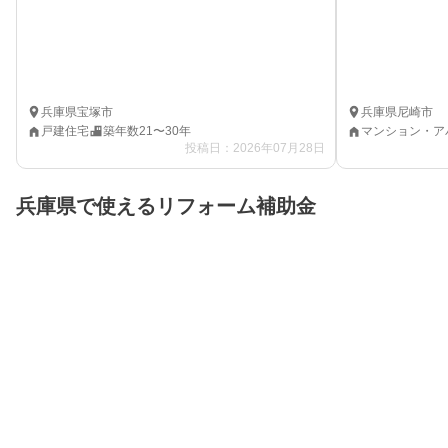
兵庫県宝塚市
兵庫県尼崎市
戸建住宅
築年数21〜30年
マンション・ア
投稿日：2026年07月28日
兵庫県で使えるリフォーム補助金