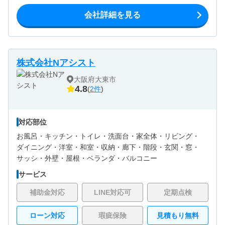
会社詳細を見る
株式会社Nアシスト
大阪府大東市
4.8
(
2件
)
対応部位
お風呂・
キッチン・
トイレ・
洗面台・
家全体・
リビング・
ダイニング・
洋室・
和室・
収納・
廊下・
階段・
玄関・
窓・
サッシ・
外壁・
屋根・
ベランダ・バルコニー
サービス
補助金対応
LINE対応可
定期点検
ローン対応
瑕疵保険
見積もり無料