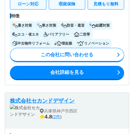
ローン対応
瑕疵保険
見積もり無料
特徴
暑さ対策
寒さ対策
防音・遮音
結露対策
エコ・省エネ
バリアフリー
二世帯
中古物件リフォーム
増改築
リノベーション
この会社に問い合わせる
会社詳細を見る
株式会社セカンドデザイン
兵庫県神戸市西区
4.8
(
2件
)