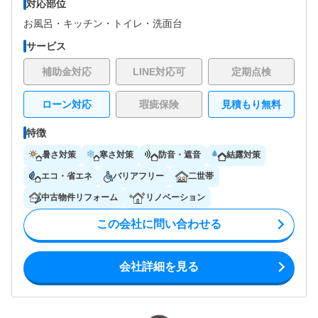
対応部位
お風呂・
キッチン・
トイレ・
洗面台
サービス
補助金対応
LINE対応可
定期点検
ローン対応
瑕疵保険
見積もり無料
特徴
暑さ対策
寒さ対策
防音・遮音
結露対策
エコ・省エネ
バリアフリー
二世帯
中古物件リフォーム
リノベーション
この会社に問い合わせる
会社詳細を見る