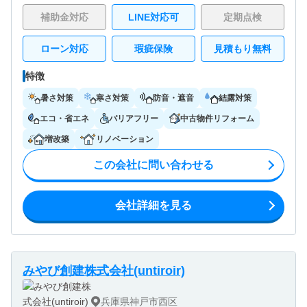
補助金対応
LINE対応可
定期点検
ローン対応
瑕疵保険
見積もり無料
特徴
暑さ対策
寒さ対策
防音・遮音
結露対策
エコ・省エネ
バリアフリー
中古物件リフォーム
増改築
リノベーション
この会社に問い合わせる
会社詳細を見る
みやび創建株式会社(untiroir)
兵庫県神戸市西区