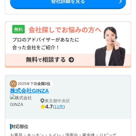
会社詳細を見る
2025年下期
全国3位
株式会社GINZA
東京都中央区
4.7
(
11件
)
対応部位
お風呂・
キッチン・
トイレ・
洗面台・
家全体・
リビング