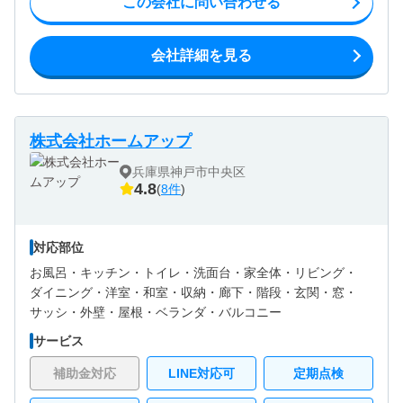
この会社に問い合わせる
会社詳細を見る
株式会社ホームアップ
兵庫県神戸市中央区
4.8
(
8件
)
対応部位
お風呂・
キッチン・
トイレ・
洗面台・
家全体・
リビング・
ダイニング・
洋室・
和室・
収納・
廊下・
階段・
玄関・
窓・
サッシ・
外壁・
屋根・
ベランダ・バルコニー
サービス
補助金対応
LINE対応可
定期点検