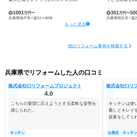
1001
301
50
万円
〜
万円
〜
兵庫県神戸市
/ 築31〜40年
兵庫県明石市
/ 築
もっと見る
他のリフォーム事例を検索する
兵庫県でリフォームした人の口コミ
株式会社CIリフォームプロジェクト
株式会社CIリ
4.0
こちらの要望に応えようとする柔軟な姿勢を
キッチンは使
感じられた。
癒しとキレイ
提案をしてく
キッチン
お風呂
キッチ