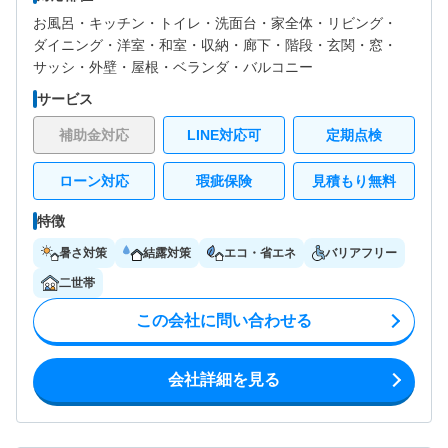
お風呂・
キッチン・
トイレ・
洗面台・
家全体・
リビング・
ダイニング・
洋室・
和室・
収納・
廊下・
階段・
玄関・
窓・
サッシ・
外壁・
屋根・
ベランダ・バルコニー
サービス
補助金対応
LINE対応可
定期点検
ローン対応
瑕疵保険
見積もり無料
特徴
暑さ対策
結露対策
エコ・省エネ
バリアフリー
二世帯
この会社に問い合わせる
会社詳細を見る