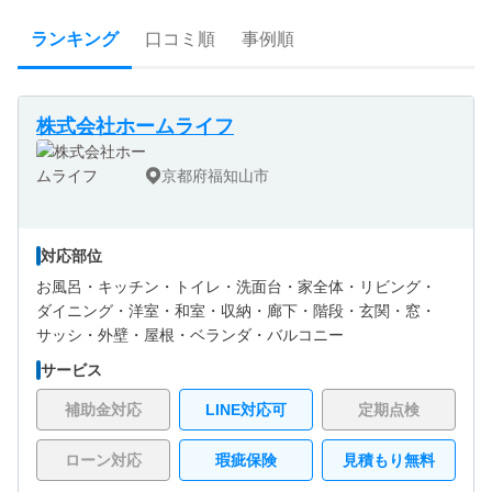
ランキング
口コミ順
事例順
株式会社ホームライフ
京都府福知山市
対応部位
お風呂・
キッチン・
トイレ・
洗面台・
家全体・
リビング・
ダイニング・
洋室・
和室・
収納・
廊下・
階段・
玄関・
窓・
サッシ・
外壁・
屋根・
ベランダ・バルコニー
サービス
補助金対応
LINE対応可
定期点検
ローン対応
瑕疵保険
見積もり無料