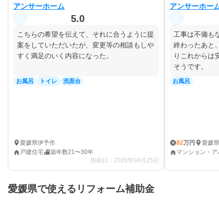
アンサーホーム
アンサーホー
5.0
こちらの希望を伝えて、それに合うように提
工事は不備も
案をしていただいたが、変更等の相談もしや
終わったあと
すく満足のいく内容になった。
りこれからは
そうです。
お風呂
トイレ
洗面台
お風呂
愛媛県伊予市
愛媛
82
万円
¥
戸建住宅
築年数21〜30年
マンション・ア
投稿日：2026年04月25日
愛媛県で使えるリフォーム補助金