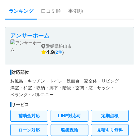
ランキング
口コミ順
事例順
アンサーホーム
愛媛県松山市
4.9
(
2件
)
対応部位
お風呂・
キッチン・
トイレ・
洗面台・
家全体・
リビング・
洋室・
和室・
収納・
廊下・
階段・
玄関・
窓・サッシ・
ベランダ・バルコニー
サービス
補助金対応
LINE対応可
定期点検
ローン対応
瑕疵保険
見積もり無料