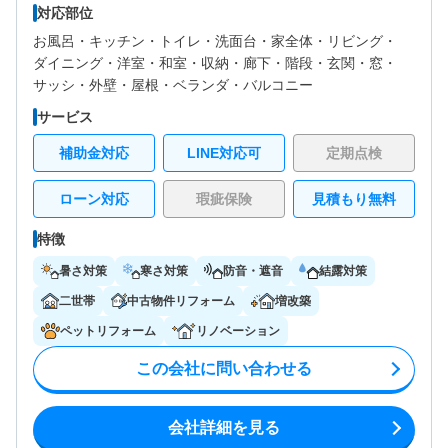
対応部位
お風呂・
キッチン・
トイレ・
洗面台・
家全体・
リビング・
ダイニング・
洋室・
和室・
収納・
廊下・
階段・
玄関・
窓・
サッシ・
外壁・
屋根・
ベランダ・バルコニー
サービス
補助金対応
LINE対応可
定期点検
ローン対応
瑕疵保険
見積もり無料
特徴
暑さ対策
寒さ対策
防音・遮音
結露対策
二世帯
中古物件リフォーム
増改築
ペットリフォーム
リノベーション
この会社に問い合わせる
会社詳細を見る