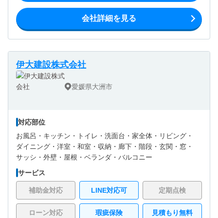
会社詳細を見る
伊大建設株式会社
愛媛県大洲市
対応部位
お風呂・
キッチン・
トイレ・
洗面台・
家全体・
リビング・
ダイニング・
洋室・
和室・
収納・
廊下・
階段・
玄関・
窓・
サッシ・
外壁・
屋根・
ベランダ・バルコニー
サービス
補助金対応
LINE対応可
定期点検
ローン対応
瑕疵保険
見積もり無料