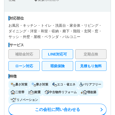
対応部位
お風呂・
キッチン・
トイレ・
洗面台・
家全体・
リビング・
ダイニング・
洋室・
和室・
収納・
廊下・
階段・
玄関・
窓・
サッシ・
外壁・
屋根・
ベランダ・バルコニー
サービス
補助金対応
LINE対応可
定期点検
ローン対応
瑕疵保険
見積もり無料
特徴
暑さ対策
寒さ対策
エコ・省エネ
バリアフリー
二世帯
耐震
中古物件リフォーム
増改築
リノベーション
この会社に問い合わせる