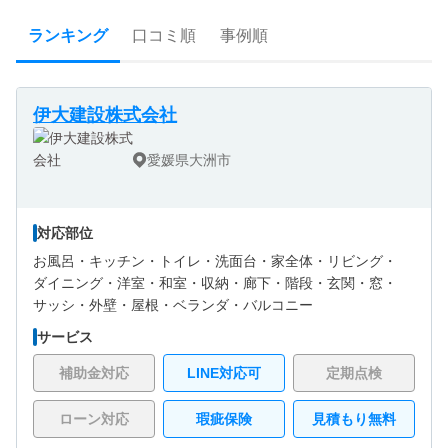
ランキング
口コミ順
事例順
伊大建設株式会社
愛媛県大洲市
対応部位
お風呂・
キッチン・
トイレ・
洗面台・
家全体・
リビング・
ダイニング・
洋室・
和室・
収納・
廊下・
階段・
玄関・
窓・
サッシ・
外壁・
屋根・
ベランダ・バルコニー
サービス
補助金対応
LINE対応可
定期点検
ローン対応
瑕疵保険
見積もり無料