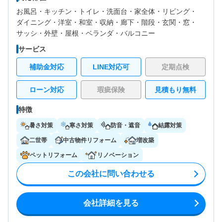
お風呂・
キッチン・
トイレ・
洗面台・
家全体・
リビング・
ダイニング・
洋室・
和室・
収納・
廊下・
階段・
玄関・
窓・
サッシ・
外壁・
屋根・
ベランダ・バルコニー
サービス
補助金対応
LINE対応可
定期点検
ローン対応
瑕疵保険
見積もり無料
特徴
暑さ対策
寒さ対策
防音・遮音
結露対策
二世帯
中古物件リフォーム
増改築
ペットリフォーム
リノベーション
この会社に問い合わせる
会社詳細を見る