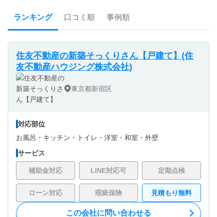
ランキング
口コミ順
事例順
住友不動産の新築そっくりさん【戸建て】(住
友不動産ハウジング株式会社)
東京都新宿区
対応部位
お風呂・
キッチン・
トイレ・
洋室・
和室・
外壁
サービス
補助金対応
LINE対応可
定期点検
ローン対応
瑕疵保険
見積もり無料
この会社に問い合わせる