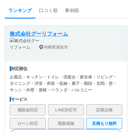
ランキング
口コミ順
事例順
株式会社グーリフォーム
沖縄県浦添市
対応部位
お風呂・
キッチン・
トイレ・
洗面台・
家全体・
リビング・
ダイニング・
洋室・
和室・
収納・
廊下・
階段・
玄関・
窓・
サッシ・
外壁・
屋根・
ベランダ・バルコニー
サービス
補助金対応
LINE対応可
定期点検
ローン対応
瑕疵保険
見積もり無料