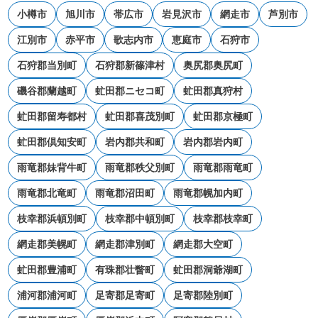
小樽市
旭川市
帯広市
岩見沢市
網走市
芦別市
江別市
赤平市
歌志内市
恵庭市
石狩市
石狩郡当別町
石狩郡新篠津村
奥尻郡奥尻町
磯谷郡蘭越町
虻田郡ニセコ町
虻田郡真狩村
虻田郡留寿都村
虻田郡喜茂別町
虻田郡京極町
虻田郡倶知安町
岩内郡共和町
岩内郡岩内町
雨竜郡妹背牛町
雨竜郡秩父別町
雨竜郡雨竜町
雨竜郡北竜町
雨竜郡沼田町
雨竜郡幌加内町
枝幸郡浜頓別町
枝幸郡中頓別町
枝幸郡枝幸町
網走郡美幌町
網走郡津別町
網走郡大空町
虻田郡豊浦町
有珠郡壮瞥町
虻田郡洞爺湖町
浦河郡浦河町
足寄郡足寄町
足寄郡陸別町