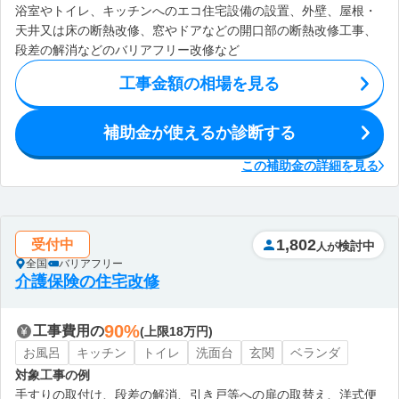
浴室やトイレ、キッチンへのエコ住宅設備の設置、外壁、屋根・
天井又は床の断熱改修、窓やドアなどの開口部の断熱改修工事、
段差の解消などのバリアフリー改修など
工事金額の相場を見る
補助金が使えるか診断する
この補助金の詳細を見る
1,802
受付中
検討中
人が
全国
バリアフリー
介護保険の住宅改修
90%
工事費用の
(上限18万円)
お風呂
キッチン
トイレ
洗面台
玄関
ベランダ
対象工事の例
手すりの取付け、段差の解消、引き戸等への扉の取替え、洋式便