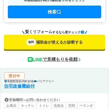
寿都郡黒松内町
の
補助金
件をチェック
検索
賢くリフォーム
要チェック
するなら
補助金が使えるか診断する
無料
LINE
で見積もりを依頼
受付中
寿都郡黒松内町全域
バリアフリー
住宅改修費給付
実施機関へお問い合わせください
お風呂
キッチン
トイレ
洗面台
玄関
ベランダ