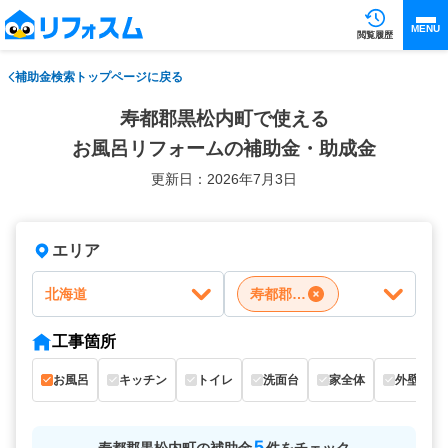
MENU
閲覧履歴
補助金検索トップページに戻る
寿都郡黒松内町で使える
お風呂リフォームの補助金・助成金
更新日：2026年7月3日
エリア
北海道
寿都郡黒松内町
工事箇所
お風呂
キッチン
トイレ
洗面台
家全体
外壁
5