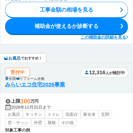
工事金額の相場を見る
補助金が使えるか診断する
この補助金の詳細を見る
お風呂
でおすすめ！
12,316
受付中
検討中
人が
全国
リフォーム全般
みらいエコ住宅2026事業
100
上限
万円
2026年12月31日まで
お風呂
キッチン
トイレ
洗面台
家全体
玄関
窓・サッシ
外壁
屋根
その他
対象工事の例