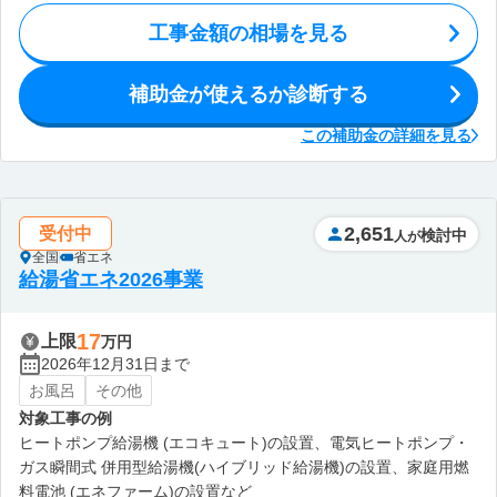
工事金額の相場を見る
補助金が使えるか診断する
この補助金の詳細を見る
2,651
受付中
検討中
人が
全国
省エネ
給湯省エネ2026事業
17
上限
万円
2026年12月31日まで
お風呂
その他
対象工事の例
ヒートポンプ給湯機 (エコキュート)の設置、電気ヒートポンプ・
ガス瞬間式 併用型給湯機(ハイブリッド給湯機)の設置、家庭用燃
料電池 (エネファーム)の設置など