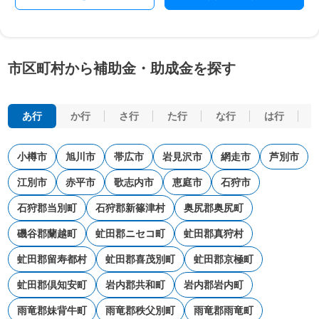
市区町村から補助金・助成金を探す
あ行
か行
さ行
た行
な行
は行
小樽市
旭川市
帯広市
岩見沢市
網走市
芦別市
江別市
赤平市
歌志内市
恵庭市
石狩市
石狩郡当別町
石狩郡新篠津村
奥尻郡奥尻町
磯谷郡蘭越町
虻田郡ニセコ町
虻田郡真狩村
虻田郡留寿都村
虻田郡喜茂別町
虻田郡京極町
虻田郡倶知安町
岩内郡共和町
岩内郡岩内町
雨竜郡妹背牛町
雨竜郡秩父別町
雨竜郡雨竜町