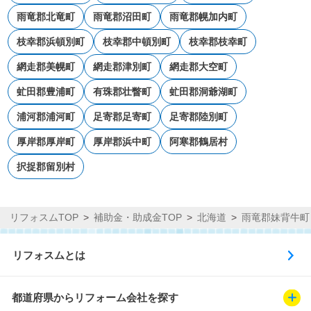
雨竜郡北竜町
雨竜郡沼田町
雨竜郡幌加内町
枝幸郡浜頓別町
枝幸郡中頓別町
枝幸郡枝幸町
網走郡美幌町
網走郡津別町
網走郡大空町
虻田郡豊浦町
有珠郡壮瞥町
虻田郡洞爺湖町
浦河郡浦河町
足寄郡足寄町
足寄郡陸別町
厚岸郡厚岸町
厚岸郡浜中町
阿寒郡鶴居村
択捉郡留別村
リフォスムTOP
補助金・助成金TOP
北海道
雨竜郡妹背牛町
リフォスムとは
都道府県からリフォーム会社を探す