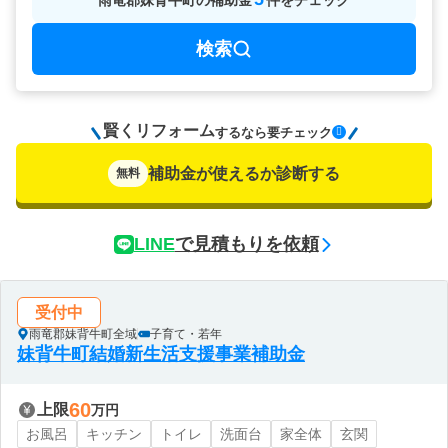
雨竜郡妹背牛町
の
補助金
件をチェック
検索
賢くリフォーム
要チェック
するなら
補助金が使えるか診断する
無料
LINE
で見積もりを依頼
受付中
雨竜郡妹背牛町全域
子育て・若年
妹背牛町結婚新生活支援事業補助金
60
上限
万円
お風呂
キッチン
トイレ
洗面台
家全体
玄関