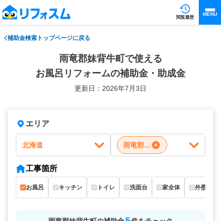
MENU
閲覧履歴
補助金検索トップページに戻る
雨竜郡妹背牛町で使える
お風呂リフォームの補助金・助成金
更新日：2026年7月3日
エリア
北海道
雨竜郡妹背牛町
工事箇所
お風呂
キッチン
トイレ
洗面台
家全体
外壁
5