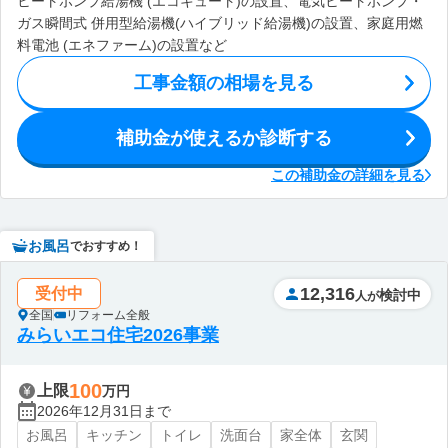
ヒートポンプ給湯機 (エコキュート)の設置、電気ヒートポンプ・
ガス瞬間式 併用型給湯機(ハイブリッド給湯機)の設置、家庭用燃
料電池 (エネファーム)の設置など
工事金額の相場を見る
補助金が使えるか診断する
この補助金の詳細を見る
お風呂
でおすすめ！
12,316
受付中
検討中
人が
全国
リフォーム全般
みらいエコ住宅2026事業
100
上限
万円
2026年12月31日まで
お風呂
キッチン
トイレ
洗面台
家全体
玄関