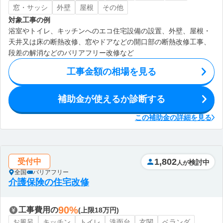
窓・サッシ
外壁
屋根
その他
対象工事の例
浴室やトイレ、キッチンへのエコ住宅設備の設置、外壁、屋根・
天井又は床の断熱改修、窓やドアなどの開口部の断熱改修工事、
段差の解消などのバリアフリー改修など
工事金額の相場を見る
補助金が使えるか診断する
この補助金の詳細を見る
1,802
受付中
検討中
人が
全国
バリアフリー
介護保険の住宅改修
90%
工事費用の
(上限18万円)
お風呂
キッチン
トイレ
洗面台
玄関
ベランダ