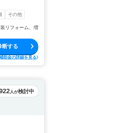
根
その他
内装リフォーム、増
診断する
補助金の詳細を見る
922
検討中
人が