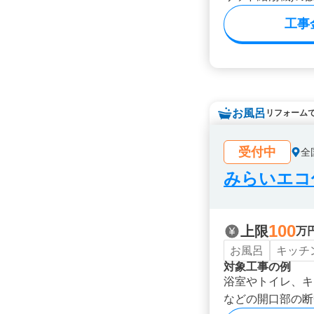
工事
お風呂
リフォーム
受付中
全
みらいエコ住
100
上限
万
お風呂
キッチ
対象工事の例
浴室やトイレ、キ
などの開口部の断