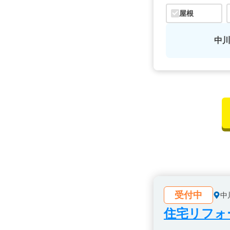
屋根
中
受付中
中
住宅リフォ