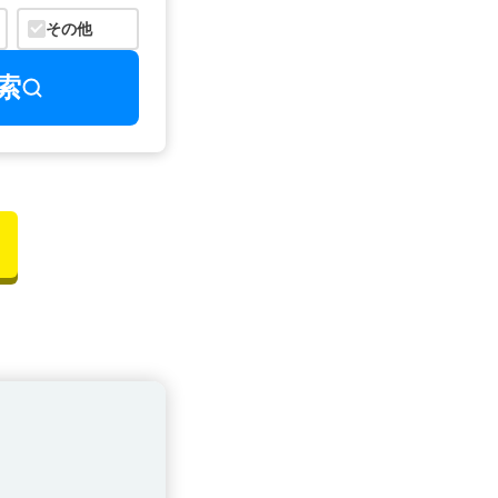
その他
索