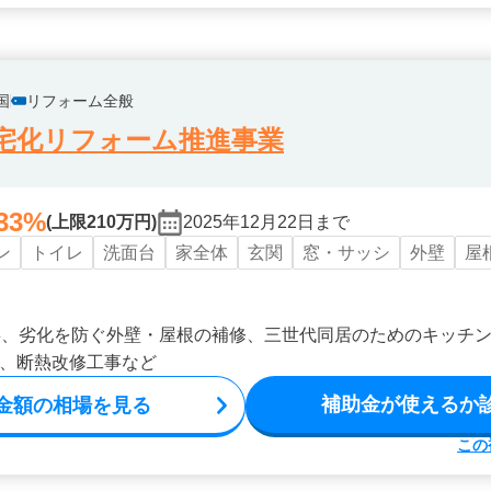
国
リフォーム全般
宅化リフォーム推進事業
33%
(上限210万円)
2025年12月22日まで
ン
トイレ
洗面台
家全体
玄関
窓・サッシ
外壁
屋
事、劣化を防ぐ外壁・屋根の補修、三世代同居のためのキッチ
、断熱改修工事など
補助金が使えるか
金額の相場を見る
この