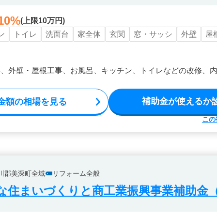
10%
(上限10万円)
ン
トイレ
洗面台
家全体
玄関
窓・サッシ
外壁
屋
事、外壁・屋根工事、お風呂、キッチン、トイレなどの改修、
補助金が使えるか
金額の相場を見る
この
川郡美深町全域
リフォーム全般
な住まいづくりと商工業振興事業補助金