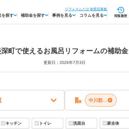
リフォスムとは
|
加盟店募集
社を探す
補助金を探す
事例を見る
コラムを見る
閲覧履歴
美深町で使える
お風呂リフォームの補助金
更新日：2026年7月3日
道
中川郡美深町
キッチン
トイレ
洗面台
家全体