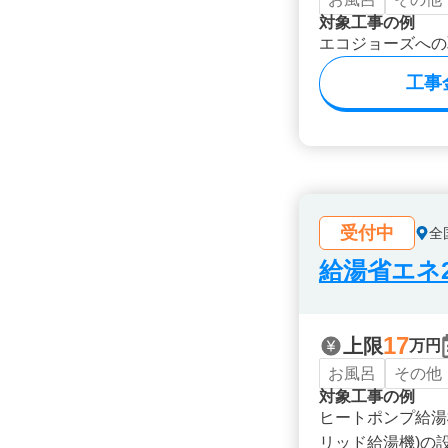
対象工事の例
エコジョーズへの
工事
受付中
全
給湯省エネ2
17
上限
万円
お風呂
その他
対象工事の例
ヒートポンプ給湯
リッド給湯機)の