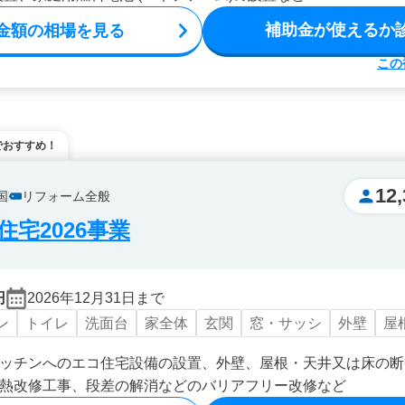
補助金が使えるか
金額の相場を見る
この
でおすすめ！
12,
国
リフォーム全般
宅2026事業
円
2026年12月31日まで
ン
トイレ
洗面台
家全体
玄関
窓・サッシ
外壁
屋
ッチンへのエコ住宅設備の設置、外壁、屋根・天井又は床の断
熱改修工事、段差の解消などのバリアフリー改修など