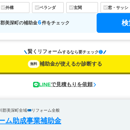
外構
ベランダ
玄関
窓・サッシ
検
6
川郡美深町
の
補助金
件をチェック
賢くリフォーム
するなら
要チェック
補助金が使えるか診断する
無料
LINE
で見積もりを依頼
川郡美深町全域
リフォーム全般
ーム助成事業補助金