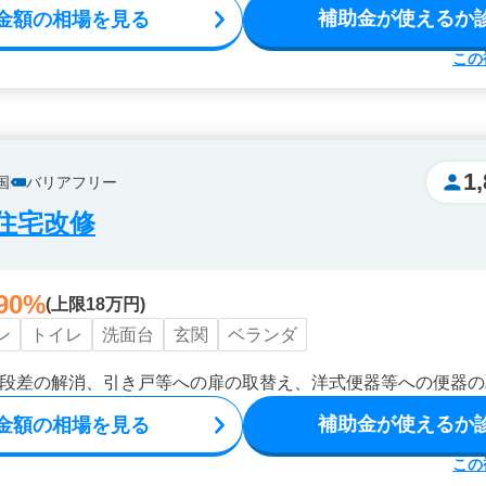
補助金が使えるか
金額の相場を見る
この
1
国
バリアフリー
住宅改修
90%
(上限18万円)
ン
トイレ
洗面台
玄関
ベランダ
段差の解消、引き戸等への扉の取替え、洋式便器等への便器の
補助金が使えるか
金額の相場を見る
この