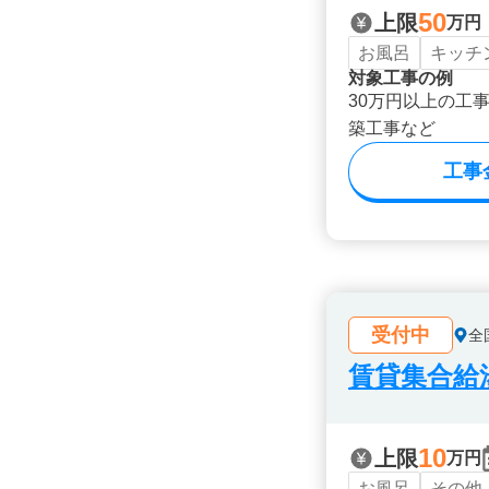
50
上限
万円
お風呂
キッチ
対象工事の例
30万円以上の工
築工事など
工事
受付中
全
賃貸集合給湯
10
上限
万円
お風呂
その他