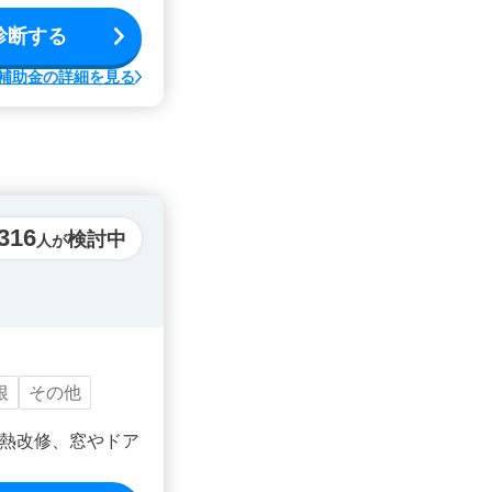
診断する
補助金の詳細を見る
316
検討中
人が
根
その他
熱改修、窓やドア