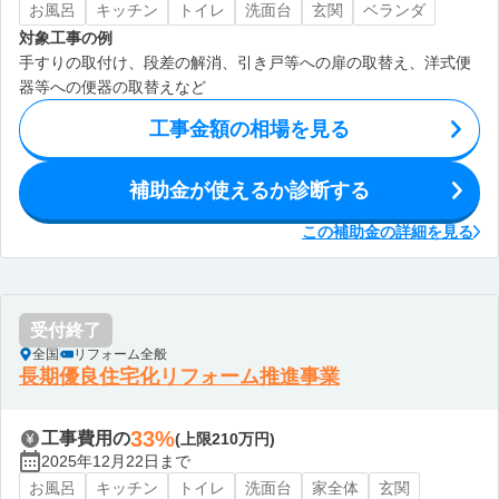
お風呂
キッチン
トイレ
洗面台
玄関
ベランダ
対象工事の例
手すりの取付け、段差の解消、引き戸等への扉の取替え、洋式便
器等への便器の取替えなど
工事金額の相場を見る
補助金が使えるか診断する
この補助金の詳細を見る
受付終了
全国
リフォーム全般
長期優良住宅化リフォーム推進事業
33%
工事費用の
(上限210万円)
2025年12月22日まで
お風呂
キッチン
トイレ
洗面台
家全体
玄関