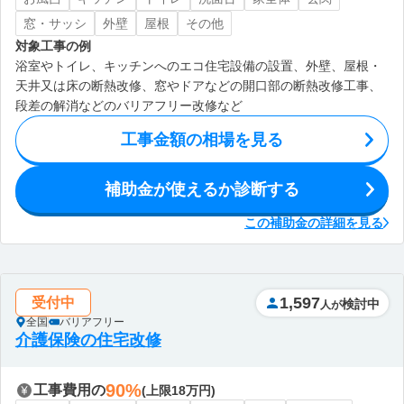
窓・サッシ
外壁
屋根
その他
対象工事の例
浴室やトイレ、キッチンへのエコ住宅設備の設置、外壁、屋根・
天井又は床の断熱改修、窓やドアなどの開口部の断熱改修工事、
段差の解消などのバリアフリー改修など
工事金額の相場を見る
補助金が使えるか診断する
この補助金の詳細を見る
1,597
受付中
検討中
人が
全国
バリアフリー
介護保険の住宅改修
90%
工事費用の
(上限18万円)