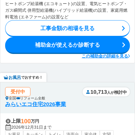
ヒートポンプ給湯機 (エコキュート)の設置、電気ヒートポンプ・
ガス瞬間式 併用型給湯機(ハイブリッド給湯機)の設置、家庭用燃
料電池 (エネファーム)の設置など
工事金額の相場を見る
補助金が使えるか診断する
この補助金の詳細を見る
お風呂
でおすすめ！
10,713
受付中
検討中
人が
全国
リフォーム全般
みらいエコ住宅2026事業
100
上限
万円
2026年12月31日まで
お風呂
キッチン
トイレ
洗面台
家全体
玄関