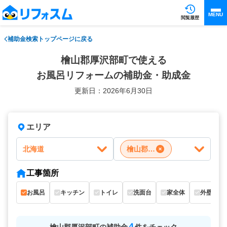
MENU
閲覧履歴
補助金検索トップページに戻る
檜山郡厚沢部町で使える
お風呂リフォームの補助金・助成金
更新日：2026年6月30日
エリア
北海道
檜山郡厚沢部町
工事箇所
お風呂
キッチン
トイレ
洗面台
家全体
外壁
4