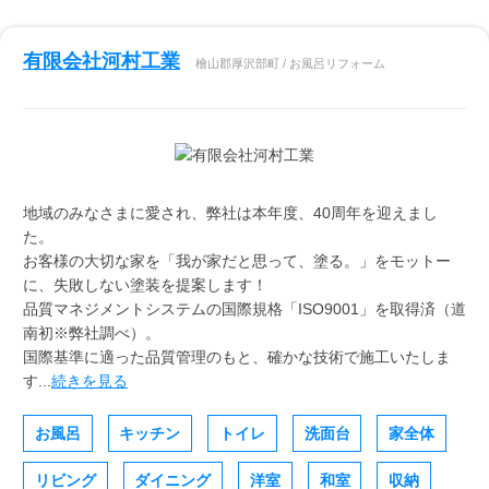
有限会社河村工業
檜山郡厚沢部町 / お風呂リフォーム
地域のみなさまに愛され、弊社は本年度、40周年を迎えまし
た。
お客様の大切な家を「我が家だと思って、塗る。」をモットー
に、失敗しない塗装を提案します！
品質マネジメントシステムの国際規格「ISO9001」を取得済（道
南初※弊社調べ）。
国際基準に適った品質管理のもと、確かな技術で施工いたしま
す...
続きを見る
お風呂
キッチン
トイレ
洗面台
家全体
リビング
ダイニング
洋室
和室
収納