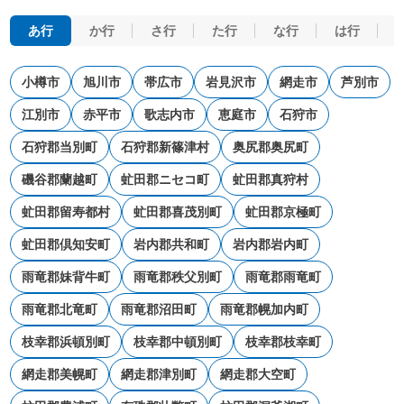
あ行
か行
さ行
た行
な行
は行
小樽市
旭川市
帯広市
岩見沢市
網走市
芦別市
江別市
赤平市
歌志内市
恵庭市
石狩市
石狩郡当別町
石狩郡新篠津村
奥尻郡奥尻町
磯谷郡蘭越町
虻田郡ニセコ町
虻田郡真狩村
虻田郡留寿都村
虻田郡喜茂別町
虻田郡京極町
虻田郡倶知安町
岩内郡共和町
岩内郡岩内町
雨竜郡妹背牛町
雨竜郡秩父別町
雨竜郡雨竜町
雨竜郡北竜町
雨竜郡沼田町
雨竜郡幌加内町
枝幸郡浜頓別町
枝幸郡中頓別町
枝幸郡枝幸町
網走郡美幌町
網走郡津別町
網走郡大空町