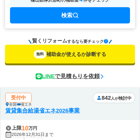
檜山郡厚沢部町
の
補助金
件をチェック
検索
賢くリフォーム
要チェック
するなら
補助金が使えるか診断する
無料
LINE
で見積もりを依頼
842
受付中
検討中
人が
全国
省エネ
賃貸集合給湯省エネ2026事業
10
上限
万円
2026年12月31日まで