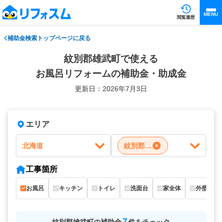
MENU
閲覧履歴
補助金検索トップページに戻る
紋別郡雄武町で使える
お風呂リフォームの補助金・助成金
更新日：2026年7月3日
エリア
北海道
紋別郡雄武町
工事箇所
お風呂
キッチン
トイレ
洗面台
家全体
外壁
7