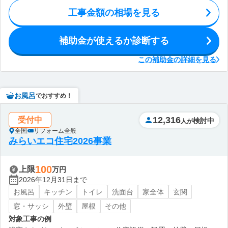
工事金額の相場を見る
補助金が使えるか診断する
この補助金の詳細を見る
お風呂
でおすすめ！
12,316
受付中
検討中
人が
全国
リフォーム全般
みらいエコ住宅2026事業
100
上限
万円
2026年12月31日まで
お風呂
キッチン
トイレ
洗面台
家全体
玄関
窓・サッシ
外壁
屋根
その他
対象工事の例