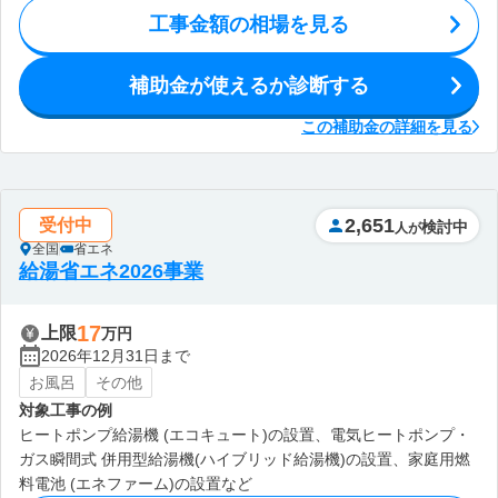
工事金額の相場を見る
補助金が使えるか診断する
この補助金の詳細を見る
2,651
受付中
検討中
人が
全国
省エネ
給湯省エネ2026事業
17
上限
万円
2026年12月31日まで
お風呂
その他
対象工事の例
ヒートポンプ給湯機 (エコキュート)の設置、電気ヒートポンプ・
ガス瞬間式 併用型給湯機(ハイブリッド給湯機)の設置、家庭用燃
料電池 (エネファーム)の設置など