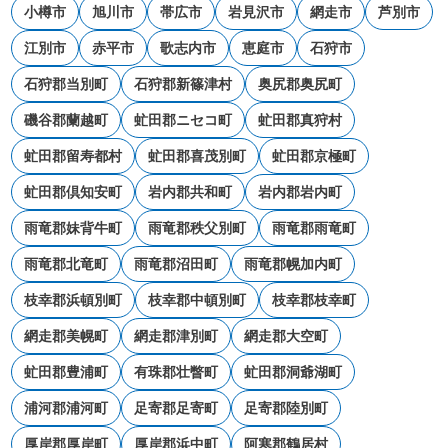
小樽市
旭川市
帯広市
岩見沢市
網走市
芦別市
江別市
赤平市
歌志内市
恵庭市
石狩市
石狩郡当別町
石狩郡新篠津村
奥尻郡奥尻町
磯谷郡蘭越町
虻田郡ニセコ町
虻田郡真狩村
虻田郡留寿都村
虻田郡喜茂別町
虻田郡京極町
虻田郡倶知安町
岩内郡共和町
岩内郡岩内町
雨竜郡妹背牛町
雨竜郡秩父別町
雨竜郡雨竜町
雨竜郡北竜町
雨竜郡沼田町
雨竜郡幌加内町
枝幸郡浜頓別町
枝幸郡中頓別町
枝幸郡枝幸町
網走郡美幌町
網走郡津別町
網走郡大空町
虻田郡豊浦町
有珠郡壮瞥町
虻田郡洞爺湖町
浦河郡浦河町
足寄郡足寄町
足寄郡陸別町
厚岸郡厚岸町
厚岸郡浜中町
阿寒郡鶴居村