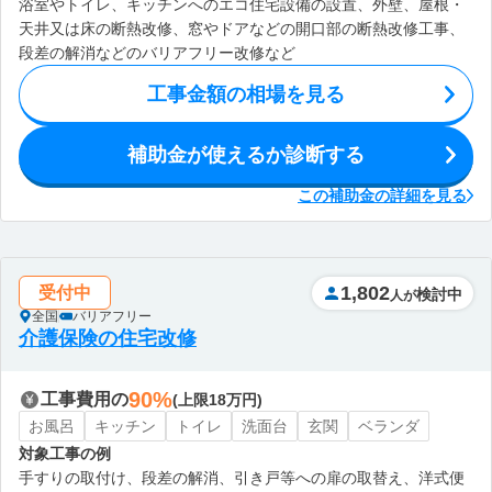
浴室やトイレ、キッチンへのエコ住宅設備の設置、外壁、屋根・
天井又は床の断熱改修、窓やドアなどの開口部の断熱改修工事、
段差の解消などのバリアフリー改修など
工事金額の相場を見る
補助金が使えるか診断する
この補助金の詳細を見る
1,802
受付中
検討中
人が
全国
バリアフリー
介護保険の住宅改修
90%
工事費用の
(上限18万円)
お風呂
キッチン
トイレ
洗面台
玄関
ベランダ
対象工事の例
手すりの取付け、段差の解消、引き戸等への扉の取替え、洋式便