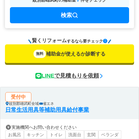
紋別郡雄武町
の
補助金
件をチェック
検索
賢くリフォーム
要チェック
するなら
補助金が使えるか診断する
無料
LINE
で見積もりを依頼
受付中
紋別郡雄武町全域
省エネ
日常生活用具等補助用具給付事業
実施機関へお問い合わせください
お風呂
キッチン
トイレ
洗面台
玄関
ベランダ