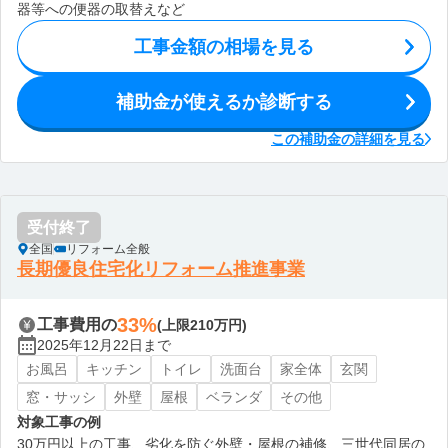
器等への便器の取替えなど
工事金額の相場を見る
補助金が使えるか診断する
この補助金の詳細を見る
受付終了
全国
リフォーム全般
長期優良住宅化リフォーム推進事業
33%
工事費用の
(上限210万円)
2025年12月22日まで
お風呂
キッチン
トイレ
洗面台
家全体
玄関
窓・サッシ
外壁
屋根
ベランダ
その他
対象工事の例
30万円以上の工事、劣化を防ぐ外壁・屋根の補修、三世代同居の