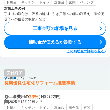
お風呂
キッチン
トイレ
洗面台
玄関
ベランダ
対象工事の例
手すりの取付け、段差の解消、引き戸等への扉の取替え、洋式便
器等への便器の取替えなど
工事金額の相場を見る
補助金が使えるか診断する
この補助金の詳細を見る
受付終了
全国
リフォーム全般
長期優良住宅化リフォーム推進事業
33%
工事費用の
(上限210万円)
2025年12月22日まで
お風呂
キッチン
トイレ
洗面台
家全体
玄関