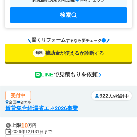
利尻郡利尻町
の
補助金
件をチェック
検索
賢くリフォーム
要チェック
するなら
補助金が使えるか診断する
無料
LINE
で見積もりを依頼
922
受付中
検討中
人が
全国
省エネ
賃貸集合給湯省エネ2026事業
10
上限
万円
2026年12月31日まで