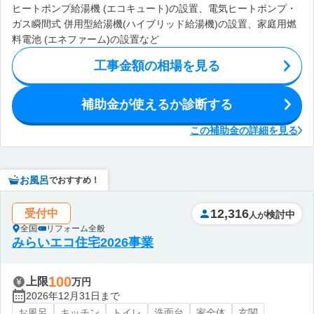
ヒートポンプ給湯機 (エコキュート)の設置、電気ヒートポンプ・
ガス瞬間式 併用型給湯機(ハイブリッド給湯機)の設置、家庭用燃
料電池 (エネファーム)の設置など
工事金額の相場を見る
補助金が使えるか診断する
この補助金の詳細を見る
お風呂
でおすすめ！
12,316
受付中
検討中
人が
全国
リフォーム全般
みらいエコ住宅2026事業
100
上限
万円
2026年12月31日まで
お風呂
キッチン
トイレ
洗面台
家全体
玄関