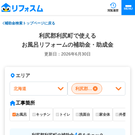
MENU
閲覧履歴
補助金検索トップページに戻る
利尻郡利尻町で使える
お風呂リフォームの補助金・助成金
更新日：2026年6月30日
エリア
北海道
利尻郡利尻町
工事箇所
お風呂
キッチン
トイレ
洗面台
家全体
外壁
4