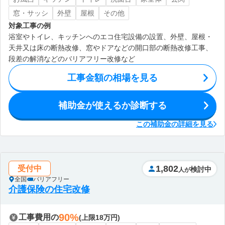
窓・サッシ
外壁
屋根
その他
対象工事の例
浴室やトイレ、キッチンへのエコ住宅設備の設置、外壁、屋根・
天井又は床の断熱改修、窓やドアなどの開口部の断熱改修工事、
段差の解消などのバリアフリー改修など
工事金額の相場を見る
補助金が使えるか診断する
この補助金の詳細を見る
1,802
受付中
検討中
人が
全国
バリアフリー
介護保険の住宅改修
90%
工事費用の
(上限18万円)