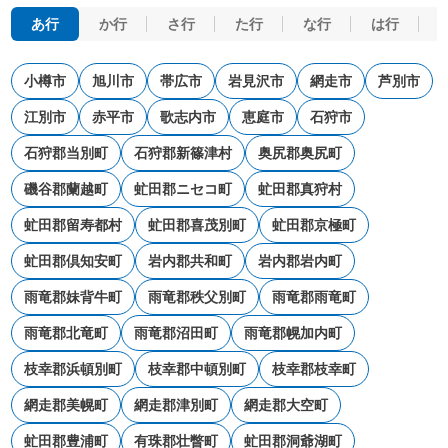
あ行
か行
さ行
た行
な行
は行
小樽市
旭川市
帯広市
岩見沢市
網走市
芦別市
江別市
赤平市
歌志内市
恵庭市
石狩市
石狩郡当別町
石狩郡新篠津村
奥尻郡奥尻町
磯谷郡蘭越町
虻田郡ニセコ町
虻田郡真狩村
虻田郡留寿都村
虻田郡喜茂別町
虻田郡京極町
虻田郡倶知安町
岩内郡共和町
岩内郡岩内町
雨竜郡妹背牛町
雨竜郡秩父別町
雨竜郡雨竜町
雨竜郡北竜町
雨竜郡沼田町
雨竜郡幌加内町
枝幸郡浜頓別町
枝幸郡中頓別町
枝幸郡枝幸町
網走郡美幌町
網走郡津別町
網走郡大空町
虻田郡豊浦町
有珠郡壮瞥町
虻田郡洞爺湖町