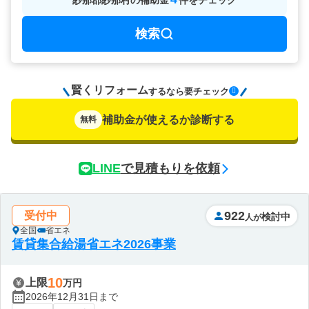
紗那郡紗那村
の
補助金
件をチェック
検索
賢くリフォーム
要チェック
するなら
補助金が使えるか診断する
無料
LINE
で見積もりを依頼
922
受付中
検討中
人が
全国
省エネ
賃貸集合給湯省エネ2026事業
10
上限
万円
2026年12月31日まで