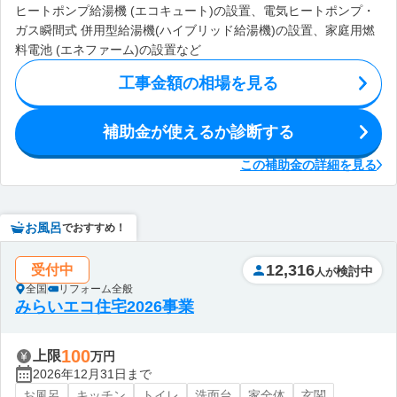
ヒートポンプ給湯機 (エコキュート)の設置、電気ヒートポンプ・
ガス瞬間式 併用型給湯機(ハイブリッド給湯機)の設置、家庭用燃
料電池 (エネファーム)の設置など
工事金額の相場を見る
補助金が使えるか診断する
この補助金の詳細を見る
お風呂
でおすすめ！
12,316
受付中
検討中
人が
全国
リフォーム全般
みらいエコ住宅2026事業
100
上限
万円
2026年12月31日まで
お風呂
キッチン
トイレ
洗面台
家全体
玄関