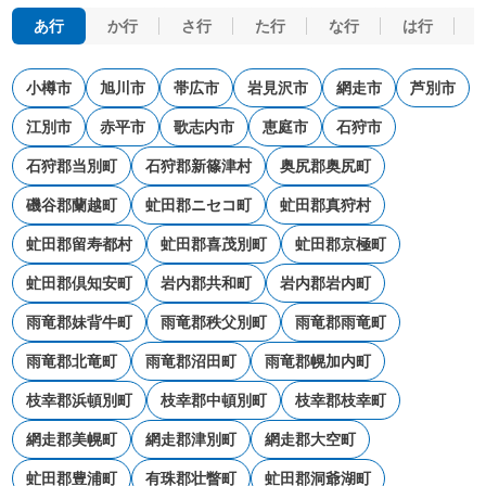
あ行
か行
さ行
た行
な行
は行
小樽市
旭川市
帯広市
岩見沢市
網走市
芦別市
江別市
赤平市
歌志内市
恵庭市
石狩市
石狩郡当別町
石狩郡新篠津村
奥尻郡奥尻町
磯谷郡蘭越町
虻田郡ニセコ町
虻田郡真狩村
虻田郡留寿都村
虻田郡喜茂別町
虻田郡京極町
虻田郡倶知安町
岩内郡共和町
岩内郡岩内町
雨竜郡妹背牛町
雨竜郡秩父別町
雨竜郡雨竜町
雨竜郡北竜町
雨竜郡沼田町
雨竜郡幌加内町
枝幸郡浜頓別町
枝幸郡中頓別町
枝幸郡枝幸町
網走郡美幌町
網走郡津別町
網走郡大空町
虻田郡豊浦町
有珠郡壮瞥町
虻田郡洞爺湖町