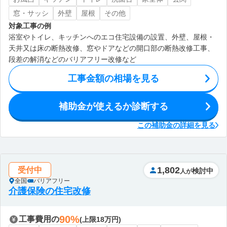
窓・サッシ
外壁
屋根
その他
対象工事の例
浴室やトイレ、キッチンへのエコ住宅設備の設置、外壁、屋根・
天井又は床の断熱改修、窓やドアなどの開口部の断熱改修工事、
段差の解消などのバリアフリー改修など
工事金額の相場を見る
補助金が使えるか診断する
この補助金の詳細を見る
1,802
受付中
検討中
人が
全国
バリアフリー
介護保険の住宅改修
90%
工事費用の
(上限18万円)