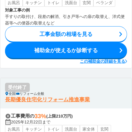
お風呂
キッチン
トイレ
洗面台
玄関
ベランダ
対象工事の例
手すりの取付け、段差の解消、引き戸等への扉の取替え、洋式便
器等への便器の取替えなど
工事金額の相場を見る
補助金が使えるか診断する
この補助金の詳細を見る
受付終了
全国
リフォーム全般
長期優良住宅化リフォーム推進事業
33%
工事費用の
(上限210万円)
2025年12月22日まで
お風呂
キッチン
トイレ
洗面台
家全体
玄関