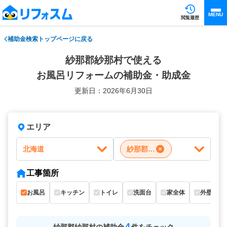
MENU
閲覧履歴
補助金検索トップページに戻る
紗那郡紗那村で使える
お風呂リフォームの補助金・助成金
更新日：2026年6月30日
エリア
北海道
紗那郡紗那村
工事箇所
お風呂
キッチン
トイレ
洗面台
家全体
外壁
4