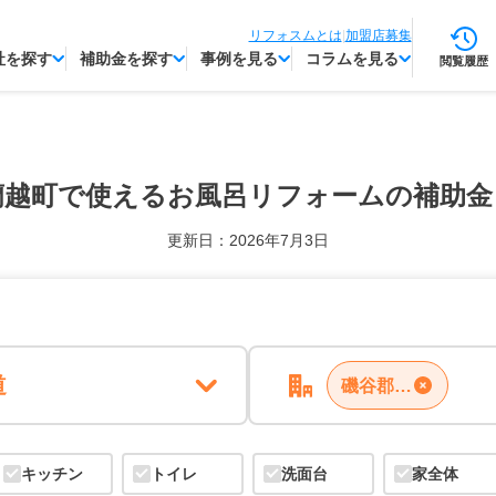
リフォスムとは
|
加盟店募集
社を探す
補助金を探す
事例を見る
コラムを見る
閲覧履歴
蘭越町で使える
お風呂リフォームの補助金
更新日：2026年7月3日
道
磯谷郡蘭越町
キッチン
トイレ
洗面台
家全体