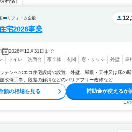
でおすすめ！
12,
国
リフォーム全般
宅2026事業
円
2026年12月31日まで
ン
トイレ
洗面台
家全体
玄関
窓・サッシ
外壁
屋
ッチンへのエコ住宅設備の設置、外壁、屋根・天井又は床の断
熱改修工事、段差の解消などのバリアフリー改修など
補助金が使えるか
金額の相場を見る
この