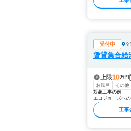
工事
受付中
全
賃貸集合給湯
10
上限
万円
お風呂
その他
対象工事の例
エコジョーズへの
工事