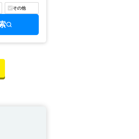
その他
索