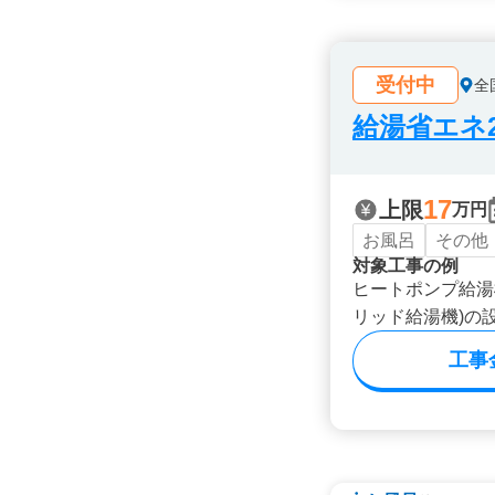
受付中
全
給湯省エネ2
17
上限
万円
お風呂
その他
対象工事の例
ヒートポンプ給湯
リッド給湯機)の
工事