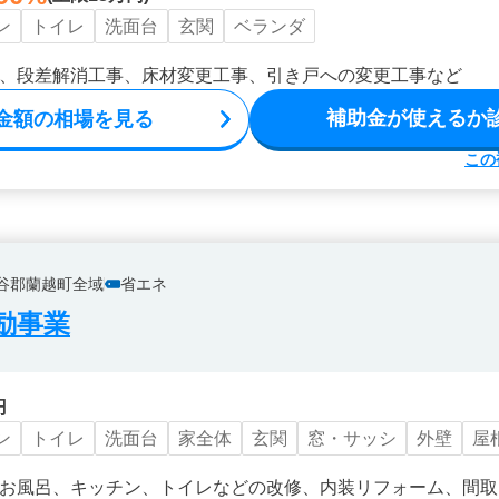
ン
トイレ
洗面台
玄関
ベランダ
、段差解消工事、床材変更工事、引き戸への変更工事など
補助金が使えるか
金額の相場を見る
この
谷郡蘭越町全域
省エネ
励事業
円
ン
トイレ
洗面台
家全体
玄関
窓・サッシ
外壁
屋
お風呂、キッチン、トイレなどの改修、内装リフォーム、間取