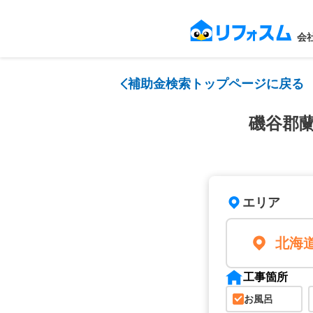
会
補助金検索トップページに戻る
磯谷郡
エリア
北海
工事箇所
お風呂