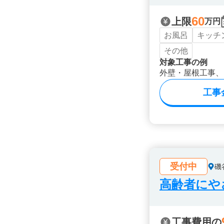
60
上限
万円
お風呂
キッチ
その他
対象工事の例
外壁・屋根工事、
工事
受付中
磯
高齢者にや
工事費用の