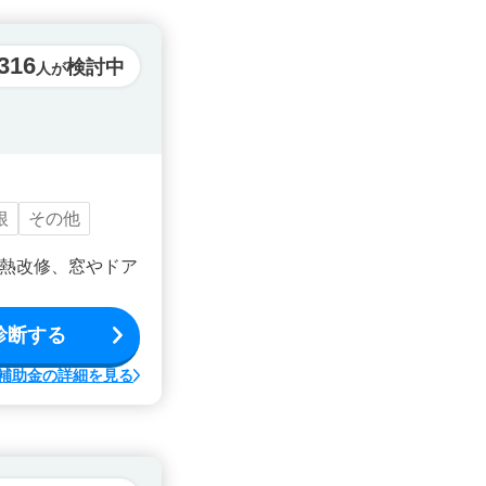
316
検討中
人が
根
その他
熱改修、窓やドア
診断する
補助金の詳細を見る