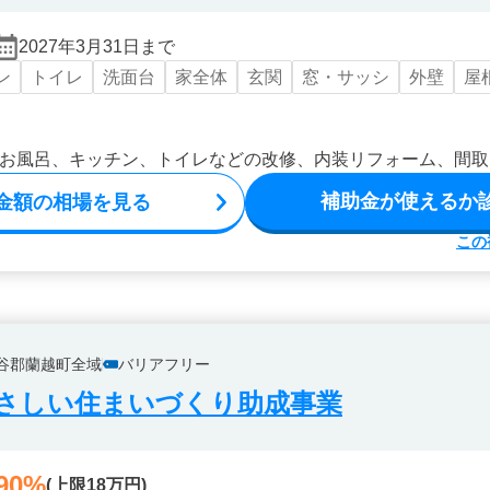
2027年3月31日まで
ン
トイレ
洗面台
家全体
玄関
窓・サッシ
外壁
屋
お風呂、キッチン、トイレなどの改修、内装リフォーム、間取
補助金が使えるか
金額の相場を見る
この
谷郡蘭越町全域
バリアフリー
さしい住まいづくり助成事業
90%
(上限18万円)