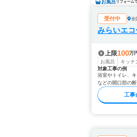
お風呂
リフォーム
受付中
全
みらいエコ住
100
上限
万
お風呂
キッチ
対象工事の例
浴室やトイレ、キ
などの開口部の断
工事