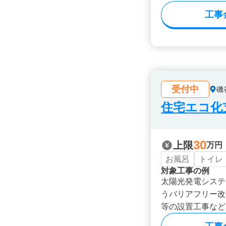
工事
受付中
磯
住宅エコ化
30
上限
万円
お風呂
トイレ
対象工事の例
太陽光発電システ
うバリアフリー改
等の設置工事など