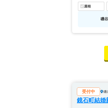
屋根
磯
受付中
磯
鏡石町結婚