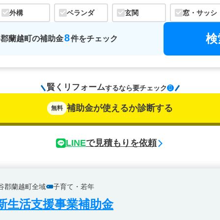
外構
ベランダ
玄関
窓・サッシ
検
8
谷郡蘭越町
の
補助金
件をチェック
賢くリフォーム
するなら
要チェック
補助金が使えるか診断する
無料
LINE
で見積もりを依頼
谷郡蘭越町全域
子育て・若年
新生活支援事業補助金