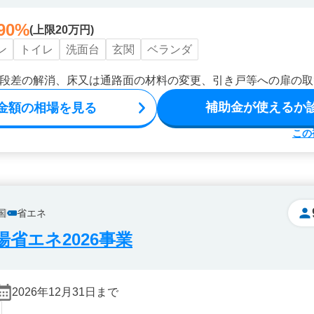
90%
(上限20万円)
ン
トイレ
洗面台
玄関
ベランダ
段差の解消、床又は通路面の材料の変更、引き戸等への扉の取
補助金が使えるか
金額の相場を見る
この
国
省エネ
省エネ2026事業
2026年12月31日まで