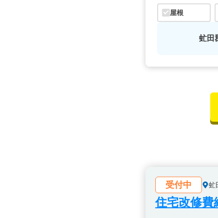
屋根
虻田
受付中
虻
住宅改修費