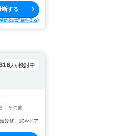
診断する
補助金の詳細を見る
316
検討中
人が
根
その他
熱改修、窓やドア