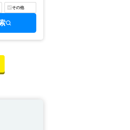
その他
索