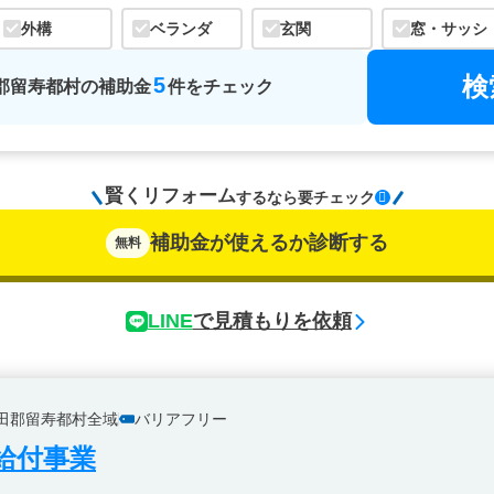
外構
ベランダ
玄関
窓・サッシ
検
5
郡留寿都村
の
補助金
件をチェック
賢くリフォーム
するなら
要チェック
補助金が使えるか診断する
無料
LINE
で見積もりを依頼
田郡留寿都村全域
バリアフリー
給付事業