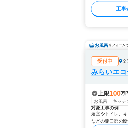
工事
お風呂
リフォーム
受付中
全
みらいエコ住
100
上限
万
お風呂
キッチ
対象工事の例
浴室やトイレ、キ
などの開口部の断