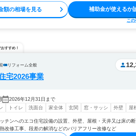
補助金が使えるか
金額の相場を見る
この
でおすすめ！
12,
国
リフォーム全般
宅2026事業
円
2026年12月31日まで
ン
トイレ
洗面台
家全体
玄関
窓・サッシ
外壁
屋
ッチンへのエコ住宅設備の設置、外壁、屋根・天井又は床の断
熱改修工事、段差の解消などのバリアフリー改修など