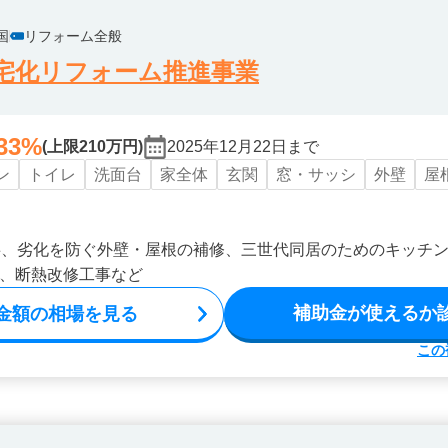
国
リフォーム全般
宅化リフォーム推進事業
33%
(上限210万円)
2025年12月22日まで
ン
トイレ
洗面台
家全体
玄関
窓・サッシ
外壁
屋
事、劣化を防ぐ外壁・屋根の補修、三世代同居のためのキッチ
、断熱改修工事など
補助金が使えるか
金額の相場を見る
この