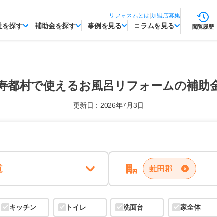
リフォスムとは
|
加盟店募集
社を探す
補助金を探す
事例を見る
コラムを見る
閲覧履歴
寿都村で使える
お風呂リフォームの補助
更新日：2026年7月3日
道
虻田郡留寿都村
キッチン
トイレ
洗面台
家全体