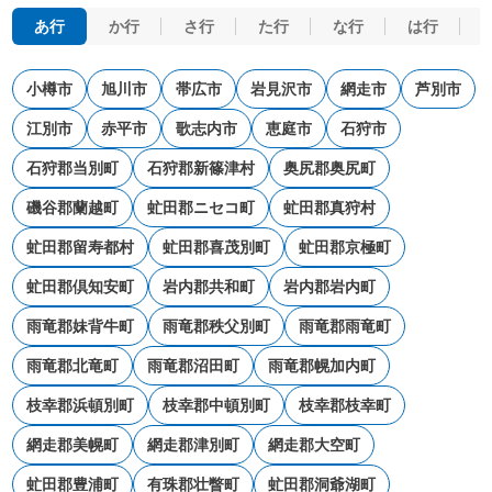
あ行
か行
さ行
た行
な行
は行
小樽市
旭川市
帯広市
岩見沢市
網走市
芦別市
江別市
赤平市
歌志内市
恵庭市
石狩市
石狩郡当別町
石狩郡新篠津村
奥尻郡奥尻町
磯谷郡蘭越町
虻田郡ニセコ町
虻田郡真狩村
虻田郡留寿都村
虻田郡喜茂別町
虻田郡京極町
虻田郡倶知安町
岩内郡共和町
岩内郡岩内町
雨竜郡妹背牛町
雨竜郡秩父別町
雨竜郡雨竜町
雨竜郡北竜町
雨竜郡沼田町
雨竜郡幌加内町
枝幸郡浜頓別町
枝幸郡中頓別町
枝幸郡枝幸町
網走郡美幌町
網走郡津別町
網走郡大空町
虻田郡豊浦町
有珠郡壮瞥町
虻田郡洞爺湖町