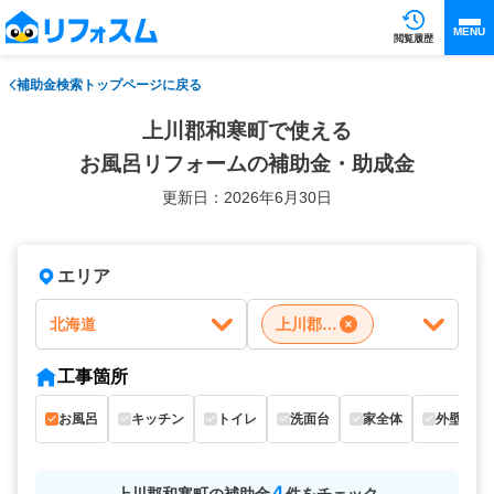
MENU
閲覧履歴
補助金検索トップページに戻る
上川郡和寒町で使える
お風呂リフォームの補助金・助成金
更新日：2026年6月30日
エリア
北海道
上川郡和寒町
工事箇所
お風呂
キッチン
トイレ
洗面台
家全体
外壁
4