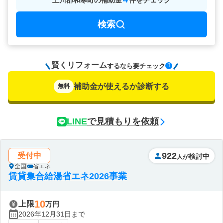
上川郡和寒町
の
補助金
件をチェック
検索
賢くリフォーム
要チェック
するなら
補助金が使えるか診断する
無料
LINE
で見積もりを依頼
922
受付中
検討中
人が
全国
省エネ
賃貸集合給湯省エネ2026事業
10
上限
万円
2026年12月31日まで