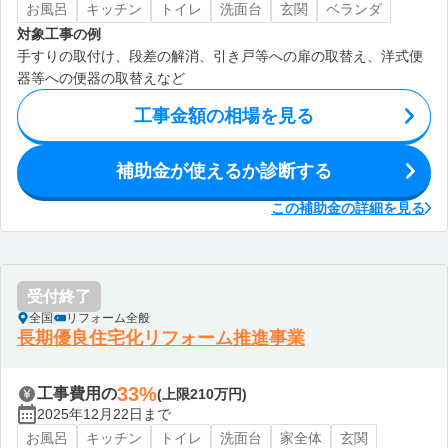
お風呂
キッチン
トイレ
洗面台
玄関
ベランダ
対象工事の例
手すりの取付け、段差の解消、引き戸等への扉の取替え、洋式便
器等への便器の取替えなど
工事金額の相場を見る
補助金が使えるか診断する
この補助金の詳細を見る
受付終了
全国
リフォーム全般
長期優良住宅化リフォーム推進事業
33%
工事費用の
(上限210万円)
2025年12月22日まで
お風呂
キッチン
トイレ
洗面台
家全体
玄関