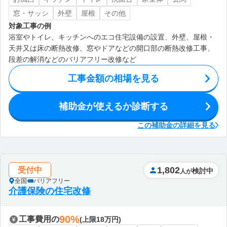
窓・サッシ
外壁
屋根
その他
対象工事の例
浴室やトイレ、キッチンへのエコ住宅設備の設置、外壁、屋根・
天井又は床の断熱改修、窓やドアなどの開口部の断熱改修工事、
段差の解消などのバリアフリー改修など
工事金額の相場を見る
補助金が使えるか診断する
この補助金の詳細を見る
1,802
受付中
検討中
人が
全国
バリアフリー
介護保険の住宅改修
90%
工事費用の
(上限18万円)