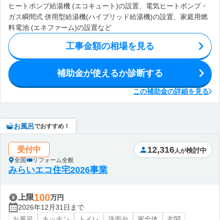
ヒートポンプ給湯機 (エコキュート)の設置、電気ヒートポンプ・
ガス瞬間式 併用型給湯機(ハイブリッド給湯機)の設置、家庭用燃
料電池 (エネファーム)の設置など
工事金額の相場を見る
補助金が使えるか診断する
この補助金の詳細を見る
お風呂
でおすすめ！
12,316
受付中
検討中
人が
全国
リフォーム全般
みらいエコ住宅2026事業
100
上限
万円
2026年12月31日まで
お風呂
キッチン
トイレ
洗面台
家全体
玄関