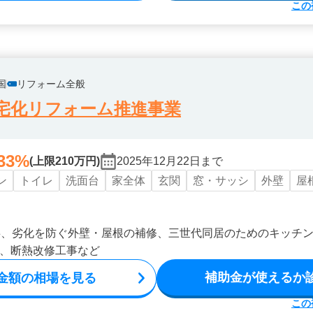
この
国
リフォーム全般
宅化リフォーム推進事業
33%
(上限210万円)
2025年12月22日まで
ン
トイレ
洗面台
家全体
玄関
窓・サッシ
外壁
屋
事、劣化を防ぐ外壁・屋根の補修、三世代同居のためのキッチ
、断熱改修工事など
補助金が使えるか
金額の相場を見る
この