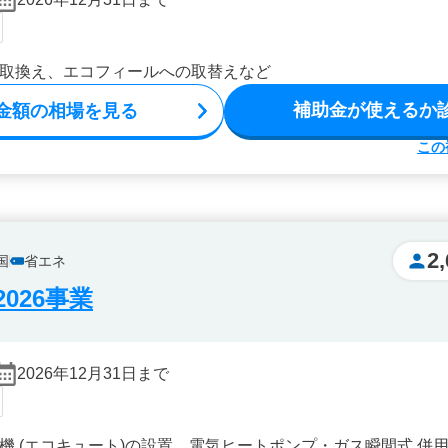
取換え、エコフィールへの取替えなど
補助金が使えるか
金額の相場を見る
この
2
国
省エネ
026事業
2026年12月31日まで
機 (エコキュート)の設置、電気ヒートポンプ・ガス瞬間式 併用