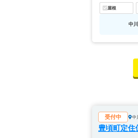
屋根
中
受付中
中
豊頃町定住