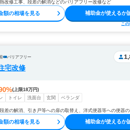
熱改修工事、段差の解消などのバリアフリー改修など
補助金が使えるか
金額の相場を見る
この
1
国
バリアフリー
住宅改修
90%
(上限18万円)
ン
トイレ
洗面台
玄関
ベランダ
段差の解消、引き戸等への扉の取替え、洋式便器等への便器の
補助金が使えるか
金額の相場を見る