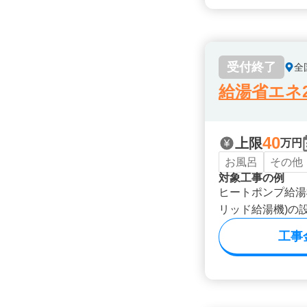
受付終了
全
給湯省エネ2
40
上限
万円
お風呂
その他
対象工事の例
ヒートポンプ給湯
リッド給湯機)の
工事