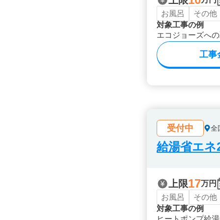
上限
お風呂
その他
対象工事の例
エコジョーズへの
工事
受付中
全
給湯省エネ2
17
上限
万円
お風呂
その他
対象工事の例
ヒートポンプ給湯