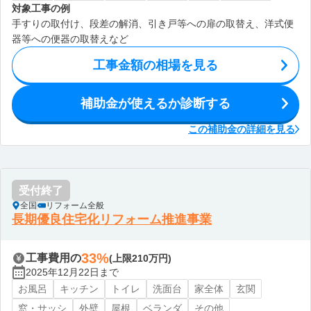
対象工事の例
手すりの取付け、段差の解消、引き戸等への扉の取替え、洋式便
器等への便器の取替えなど
工事金額の相場を見る
補助金が使えるか診断する
この補助金の詳細を見る
受付終了
全国
リフォーム全般
長期優良住宅化リフォーム推進事業
33%
工事費用の
(上限210万円)
2025年12月22日まで
お風呂
キッチン
トイレ
洗面台
家全体
玄関
窓・サッシ
外壁
屋根
ベランダ
その他