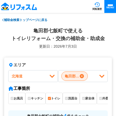
MENU
閲覧履歴
補助金検索トップページに戻る
亀田郡七飯町で使える
トイレリフォーム・交換の補助金・助成金
更新日：2026年7月3日
エリア
北海道
亀田郡七飯町
工事箇所
お風呂
キッチン
トイレ
洗面台
家全体
外壁
4