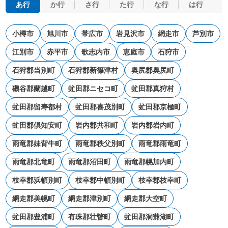
あ行
か行
さ行
た行
な行
は行
小樽市
旭川市
帯広市
岩見沢市
網走市
芦別市
江別市
赤平市
歌志内市
恵庭市
石狩市
石狩郡当別町
石狩郡新篠津村
奥尻郡奥尻町
磯谷郡蘭越町
虻田郡ニセコ町
虻田郡真狩村
虻田郡留寿都村
虻田郡喜茂別町
虻田郡京極町
虻田郡倶知安町
岩内郡共和町
岩内郡岩内町
雨竜郡妹背牛町
雨竜郡秩父別町
雨竜郡雨竜町
雨竜郡北竜町
雨竜郡沼田町
雨竜郡幌加内町
枝幸郡浜頓別町
枝幸郡中頓別町
枝幸郡枝幸町
網走郡美幌町
網走郡津別町
網走郡大空町
虻田郡豊浦町
有珠郡壮瞥町
虻田郡洞爺湖町