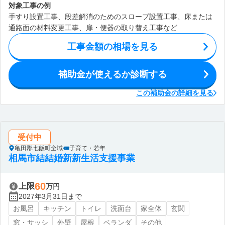
対象工事の例
手すり設置工事、段差解消のためのスロープ設置工事、床または
通路面の材料変更工事、扉・便器の取り替え工事など
工事金額の相場を見る
補助金が使えるか診断する
この補助金の詳細を見る
受付中
亀田郡七飯町全域
子育て・若年
相馬市結結婚新新生活支援事業
60
上限
万円
2027年3月31日まで
お風呂
キッチン
トイレ
洗面台
家全体
玄関
窓・サッシ
外壁
屋根
ベランダ
その他