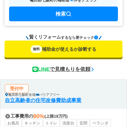
亀田郡七飯町
の
補助金
件をチェック
検索
賢くリフォーム
要チェック
するなら
補助金が使えるか診断する
無料
LINE
で見積もりを依頼
受付中
亀田郡七飯町全域
バリアフリー
自立高齢者の住宅改修費助成事業
90%
工事費用の
(上限18万円)
お風呂
キッチン
トイレ
洗面台
玄関
ベランダ