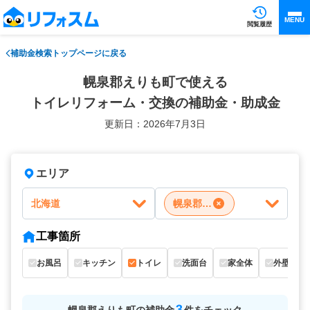
MENU
閲覧履歴
補助金検索トップページに戻る
幌泉郡えりも町で使える
トイレリフォーム・交換の補助金・助成金
更新日：2026年7月3日
エリア
北海道
幌泉郡えりも町
工事箇所
お風呂
キッチン
トイレ
洗面台
家全体
外壁
3