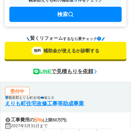
幌泉郡えりも町
の
補助金
件をチェック
検索
賢くリフォーム
要チェック
するなら
補助金が使えるか診断する
無料
LINE
で見積もりを依頼
受付中
幌泉郡えりも町全域
省エネ
えりも町住宅改修工事等助成事業
5%
工事費用の
(上限50万円)
2027年3月31日まで