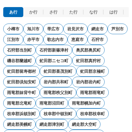
あ行
か行
さ行
た行
な行
は行
小樽市
旭川市
帯広市
岩見沢市
網走市
芦別市
江別市
赤平市
歌志内市
恵庭市
石狩市
石狩郡当別町
石狩郡新篠津村
奥尻郡奥尻町
磯谷郡蘭越町
虻田郡ニセコ町
虻田郡真狩村
虻田郡留寿都村
虻田郡喜茂別町
虻田郡京極町
虻田郡倶知安町
岩内郡共和町
岩内郡岩内町
雨竜郡妹背牛町
雨竜郡秩父別町
雨竜郡雨竜町
雨竜郡北竜町
雨竜郡沼田町
雨竜郡幌加内町
枝幸郡浜頓別町
枝幸郡中頓別町
枝幸郡枝幸町
網走郡美幌町
網走郡津別町
網走郡大空町