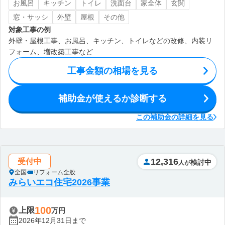
お風呂
キッチン
トイレ
洗面台
家全体
玄関
窓・サッシ
外壁
屋根
その他
対象工事の例
外壁・屋根工事、お風呂、キッチン、トイレなどの改修、内装リ
フォーム、増改築工事など
工事金額の相場を見る
補助金が使えるか診断する
この補助金の詳細を見る
12,316
受付中
検討中
人が
全国
リフォーム全般
みらいエコ住宅2026事業
100
上限
万円
2026年12月31日まで