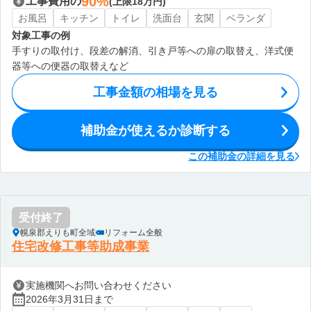
90%
工事費用の
(上限18万円)
お風呂
キッチン
トイレ
洗面台
玄関
ベランダ
対象工事の例
手すりの取付け、段差の解消、引き戸等への扉の取替え、洋式便
器等への便器の取替えなど
工事金額の相場を見る
補助金が使えるか診断する
この補助金の詳細を見る
受付終了
幌泉郡えりも町全域
リフォーム全般
住宅改修工事等助成事業
実施機関へお問い合わせください
2026年3月31日まで