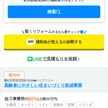
虻田郡喜茂別町
の
補助金
件をチェック
検索
賢くリフォーム
要チェック
するなら
補助金が使えるか診断する
無料
LINE
で見積もりを依頼
受付中
虻田郡喜茂別町全域
バリアフリー
高齢者にやさしい住まいづくり助成事業
80%
工事費用の
(上限20万円)
お風呂
キッチン
トイレ
洗面台
玄関
ベランダ