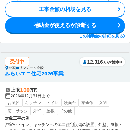
工事金額の相場を見る
補助金が使えるか診断する
この補助金の詳細を見る
12,316
受付中
検討中
人が
全国
リフォーム全般
みらいエコ住宅2026事業
100
上限
万円
2026年12月31日まで
お風呂
キッチン
トイレ
洗面台
家全体
玄関
窓・サッシ
外壁
屋根
その他
対象工事の例
浴室やトイレ、キッチンへのエコ住宅設備の設置、外壁、屋根・