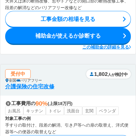
天井又は床の断熱改修、窓やドアなどの開口部の断熱改修工事、
段差の解消などのバリアフリー改修など
工事金額の相場を見る
補助金が使えるか診断する
この補助金の詳細を見る
1,802
受付中
検討中
人が
全国
バリアフリー
介護保険の住宅改修
90%
工事費用の
(上限18万円)
お風呂
キッチン
トイレ
洗面台
玄関
ベランダ
対象工事の例
手すりの取付け、段差の解消、引き戸等への扉の取替え、洋式便
器等への便器の取替えなど