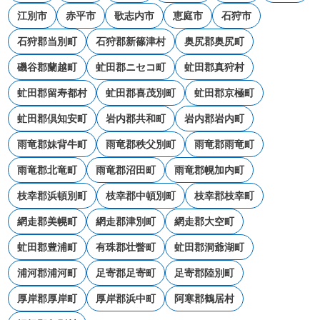
江別市
赤平市
歌志内市
恵庭市
石狩市
石狩郡当別町
石狩郡新篠津村
奥尻郡奥尻町
磯谷郡蘭越町
虻田郡ニセコ町
虻田郡真狩村
虻田郡留寿都村
虻田郡喜茂別町
虻田郡京極町
虻田郡倶知安町
岩内郡共和町
岩内郡岩内町
雨竜郡妹背牛町
雨竜郡秩父別町
雨竜郡雨竜町
雨竜郡北竜町
雨竜郡沼田町
雨竜郡幌加内町
枝幸郡浜頓別町
枝幸郡中頓別町
枝幸郡枝幸町
網走郡美幌町
網走郡津別町
網走郡大空町
虻田郡豊浦町
有珠郡壮瞥町
虻田郡洞爺湖町
浦河郡浦河町
足寄郡足寄町
足寄郡陸別町
厚岸郡厚岸町
厚岸郡浜中町
阿寒郡鶴居村