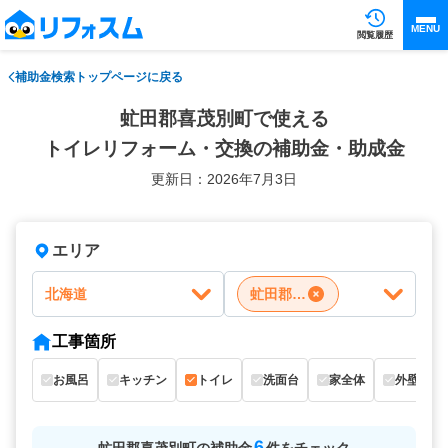
MENU
閲覧履歴
補助金検索トップページに戻る
虻田郡喜茂別町で使える
トイレリフォーム・交換の補助金・助成金
更新日：2026年7月3日
エリア
北海道
虻田郡喜茂別町
工事箇所
お風呂
キッチン
トイレ
洗面台
家全体
外壁
6