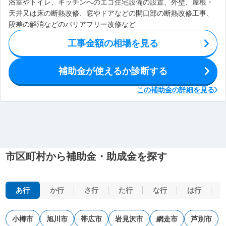
浴室やトイレ、キッチンへのエコ住宅設備の設置、外壁、屋根・
天井又は床の断熱改修、窓やドアなどの開口部の断熱改修工事、
段差の解消などのバリアフリー改修など
工事金額の相場を見る
補助金が使えるか診断する
この補助金の詳細を見る
市区町村から補助金・助成金を探す
あ行
か行
さ行
た行
な行
は行
小樽市
旭川市
帯広市
岩見沢市
網走市
芦別市