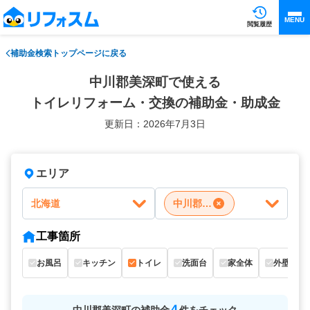
MENU
閲覧履歴
補助金検索トップページに戻る
中川郡美深町で使える
トイレリフォーム・交換の補助金・助成金
更新日：2026年7月3日
エリア
北海道
中川郡美深町
工事箇所
お風呂
キッチン
トイレ
洗面台
家全体
外壁
4