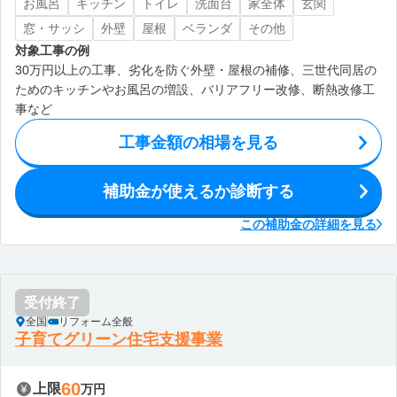
お風呂
キッチン
トイレ
洗面台
家全体
玄関
窓・サッシ
外壁
屋根
ベランダ
その他
対象工事の例
30万円以上の工事、劣化を防ぐ外壁・屋根の補修、三世代同居の
ためのキッチンやお風呂の増設、バリアフリー改修、断熱改修工
事など
工事金額の相場を見る
補助金が使えるか診断する
この補助金の詳細を見る
受付終了
全国
リフォーム全般
子育てグリーン住宅支援事業
60
上限
万円