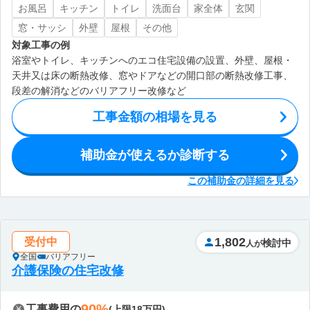
お風呂
キッチン
トイレ
洗面台
家全体
玄関
窓・サッシ
外壁
屋根
その他
対象工事の例
浴室やトイレ、キッチンへのエコ住宅設備の設置、外壁、屋根・
天井又は床の断熱改修、窓やドアなどの開口部の断熱改修工事、
段差の解消などのバリアフリー改修など
工事金額の相場を見る
補助金が使えるか診断する
この補助金の詳細を見る
1,802
受付中
検討中
人が
全国
バリアフリー
介護保険の住宅改修
90%
工事費用の
(上限18万円)