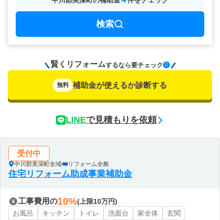
中川郡美深町
の
補助金
件をチェック
検索
賢くリフォーム
要チェック
するなら
補助金が使えるか診断する
無料
LINE
で見積もりを依頼
受付中
中川郡美深町全域
リフォーム全般
住宅リフォーム助成事業補助金
10%
工事費用の
(上限10万円)
お風呂
キッチン
トイレ
洗面台
家全体
玄関