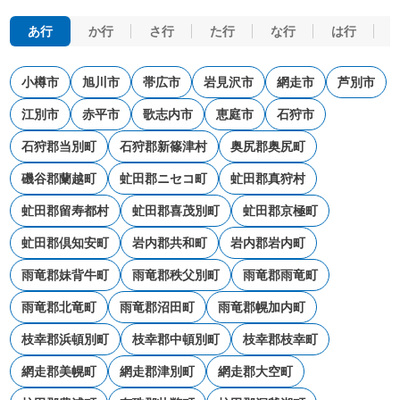
あ行
か行
さ行
た行
な行
は行
小樽市
旭川市
帯広市
岩見沢市
網走市
芦別市
江別市
赤平市
歌志内市
恵庭市
石狩市
石狩郡当別町
石狩郡新篠津村
奥尻郡奥尻町
磯谷郡蘭越町
虻田郡ニセコ町
虻田郡真狩村
虻田郡留寿都村
虻田郡喜茂別町
虻田郡京極町
虻田郡倶知安町
岩内郡共和町
岩内郡岩内町
雨竜郡妹背牛町
雨竜郡秩父別町
雨竜郡雨竜町
雨竜郡北竜町
雨竜郡沼田町
雨竜郡幌加内町
枝幸郡浜頓別町
枝幸郡中頓別町
枝幸郡枝幸町
網走郡美幌町
網走郡津別町
網走郡大空町