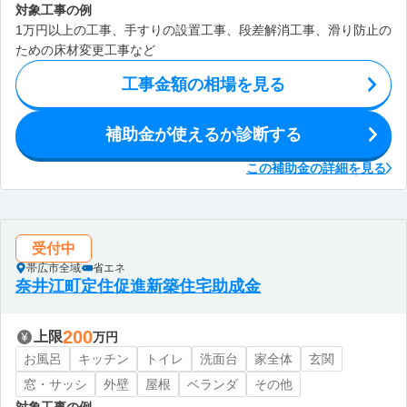
対象工事の例
1万円以上の工事、手すりの設置工事、段差解消工事、滑り防止の
ための床材変更工事など
工事金額の相場を見る
補助金が使えるか診断する
この補助金の詳細を見る
受付中
帯広市全域
省エネ
奈井江町定住促進新築住宅助成金
200
上限
万円
お風呂
キッチン
トイレ
洗面台
家全体
玄関
窓・サッシ
外壁
屋根
ベランダ
その他