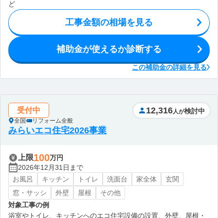
ど
工事金額の相場を見る
補助金が使えるか診断する
この補助金の詳細を見る
12,316
受付中
検討中
人が
全国
リフォーム全般
みらいエコ住宅2026事業
100
上限
万円
2026年12月31日まで
お風呂
キッチン
トイレ
洗面台
家全体
玄関
窓・サッシ
外壁
屋根
その他
対象工事の例
浴室やトイレ、キッチンへのエコ住宅設備の設置、外壁、屋根・