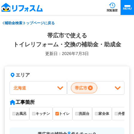
MENU
閲覧履歴
補助金検索トップページに戻る
帯広市で使える
トイレリフォーム・交換の補助金・助成金
更新日：2026年7月3日
エリア
北海道
帯広市
工事箇所
お風呂
キッチン
トイレ
洗面台
家全体
外壁
8