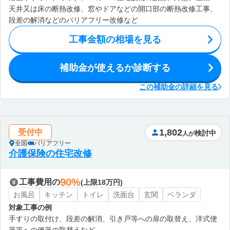
天井又は床の断熱改修、窓やドアなどの開口部の断熱改修工事、
段差の解消などのバリアフリー改修など
工事金額の相場を見る
補助金が使えるか診断する
この補助金の詳細を見る
1,802
受付中
検討中
人が
全国
バリアフリー
介護保険の住宅改修
90%
工事費用の
(上限18万円)
お風呂
キッチン
トイレ
洗面台
玄関
ベランダ
対象工事の例
手すりの取付け、段差の解消、引き戸等への扉の取替え、洋式便