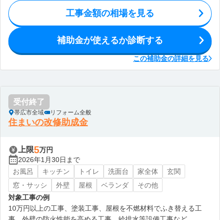
工事金額の相場を見る
補助金が使えるか診断する
この補助金の詳細を見る
受付終了
帯広市全域
リフォーム全般
住まいの改修助成金
5
上限
万円
2026年1月30日まで
お風呂
キッチン
トイレ
洗面台
家全体
玄関
窓・サッシ
外壁
屋根
ベランダ
その他
対象工事の例
10万円以上の工事、塗装工事、屋根を不燃材料でふき替える工
事、外壁の防火性能を高める工事、給排水等設備工事など