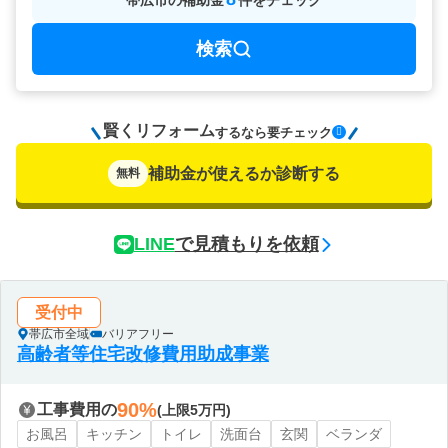
帯広市
の
補助金
件をチェック
検索
賢くリフォーム
要チェック
するなら
補助金が使えるか診断する
無料
LINE
で見積もりを依頼
受付中
帯広市全域
バリアフリー
高齢者等住宅改修費用助成事業
90%
工事費用の
(上限5万円)
お風呂
キッチン
トイレ
洗面台
玄関
ベランダ