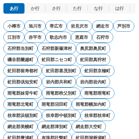
あ行
か行
さ行
た行
な行
は行
小樽市
旭川市
帯広市
岩見沢市
網走市
芦別市
江別市
赤平市
歌志内市
恵庭市
石狩市
石狩郡当別町
石狩郡新篠津村
奥尻郡奥尻町
磯谷郡蘭越町
虻田郡ニセコ町
虻田郡真狩村
虻田郡留寿都村
虻田郡喜茂別町
虻田郡京極町
虻田郡倶知安町
岩内郡共和町
岩内郡岩内町
雨竜郡妹背牛町
雨竜郡秩父別町
雨竜郡雨竜町
雨竜郡北竜町
雨竜郡沼田町
雨竜郡幌加内町
枝幸郡浜頓別町
枝幸郡中頓別町
枝幸郡枝幸町
網走郡美幌町
網走郡津別町
網走郡大空町
虻田郡豊浦町
有珠郡壮瞥町
虻田郡洞爺湖町