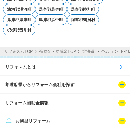
浦河郡浦河町
足寄郡足寄町
足寄郡陸別町
厚岸郡厚岸町
厚岸郡浜中町
阿寒郡鶴居村
択捉郡留別村
リフォスムTOP
補助金・助成金TOP
北海道
帯広市
トイ
リフォスムとは
都道府県からリフォーム会社を探す
リフォーム補助金情報
お風呂リフォーム