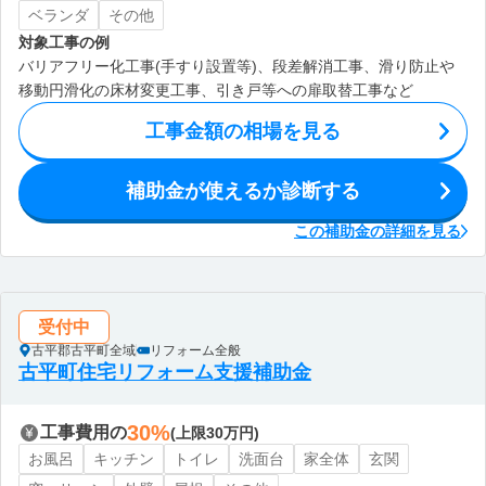
ベランダ
その他
対象工事の例
バリアフリー化工事(手すり設置等)、段差解消工事、滑り防止や
移動円滑化の床材変更工事、引き戸等への扉取替工事など
工事金額の相場を見る
補助金が使えるか診断する
この補助金の詳細を見る
受付中
古平郡古平町全域
リフォーム全般
古平町住宅リフォーム支援補助金
30%
工事費用の
(上限30万円)
お風呂
キッチン
トイレ
洗面台
家全体
玄関