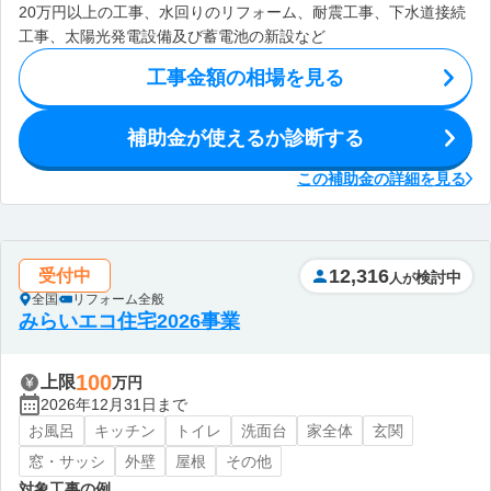
20万円以上の工事、水回りのリフォーム、耐震工事、下水道接続
工事、太陽光発電設備及び蓄電池の新設など
工事金額の相場を見る
補助金が使えるか診断する
この補助金の詳細を見る
12,316
受付中
検討中
人が
全国
リフォーム全般
みらいエコ住宅2026事業
100
上限
万円
2026年12月31日まで
お風呂
キッチン
トイレ
洗面台
家全体
玄関
窓・サッシ
外壁
屋根
その他
対象工事の例