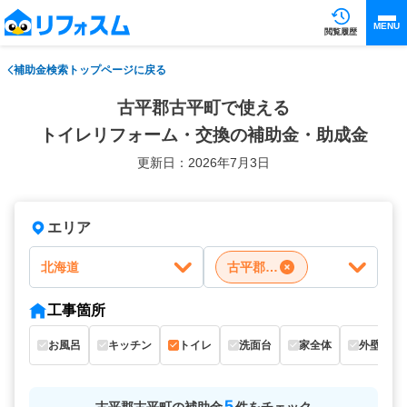
MENU
閲覧履歴
補助金検索トップページに戻る
古平郡古平町で使える
トイレリフォーム・交換の補助金・助成金
更新日：2026年7月3日
エリア
北海道
古平郡古平町
工事箇所
お風呂
キッチン
トイレ
洗面台
家全体
外壁
5