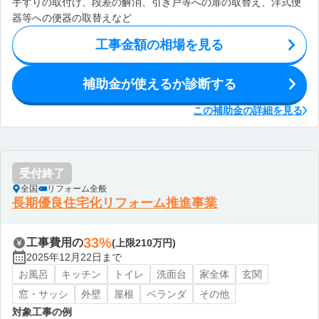
手すりの取付け、段差の解消、引き戸等への扉の取替え、洋式便
器等への便器の取替えなど
工事金額の相場を見る
補助金が使えるか診断する
この補助金の詳細を見る
受付終了
全国
リフォーム全般
長期優良住宅化リフォーム推進事業
33%
工事費用の
(上限210万円)
2025年12月22日まで
お風呂
キッチン
トイレ
洗面台
家全体
玄関
窓・サッシ
外壁
屋根
ベランダ
その他
対象工事の例