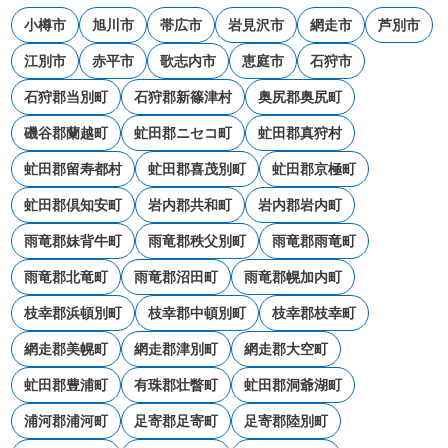
小樽市
旭川市
帯広市
岩見沢市
網走市
芦別市
江別市
赤平市
歌志内市
恵庭市
石狩市
石狩郡当別町
石狩郡新篠津村
奥尻郡奥尻町
磯谷郡蘭越町
虻田郡ニセコ町
虻田郡真狩村
虻田郡留寿都村
虻田郡喜茂別町
虻田郡京極町
虻田郡倶知安町
岩内郡共和町
岩内郡岩内町
雨竜郡妹背牛町
雨竜郡秩父別町
雨竜郡雨竜町
雨竜郡北竜町
雨竜郡沼田町
雨竜郡幌加内町
枝幸郡浜頓別町
枝幸郡中頓別町
枝幸郡枝幸町
網走郡美幌町
網走郡津別町
網走郡大空町
虻田郡豊浦町
有珠郡壮瞥町
虻田郡洞爺湖町
浦河郡浦河町
足寄郡足寄町
足寄郡陸別町