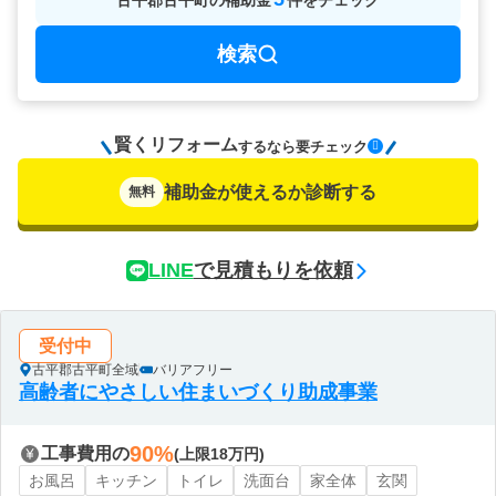
古平郡古平町
の
補助金
件をチェック
検索
賢くリフォーム
要チェック
するなら
補助金が使えるか診断する
無料
LINE
で見積もりを依頼
受付中
古平郡古平町全域
バリアフリー
高齢者にやさしい住まいづくり助成事業
90%
工事費用の
(上限18万円)
お風呂
キッチン
トイレ
洗面台
家全体
玄関