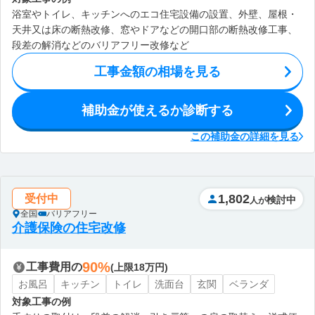
浴室やトイレ、キッチンへのエコ住宅設備の設置、外壁、屋根・
天井又は床の断熱改修、窓やドアなどの開口部の断熱改修工事、
段差の解消などのバリアフリー改修など
工事金額の相場を見る
補助金が使えるか診断する
この補助金の詳細を見る
1,802
受付中
検討中
人が
全国
バリアフリー
介護保険の住宅改修
90%
工事費用の
(上限18万円)
お風呂
キッチン
トイレ
洗面台
玄関
ベランダ
対象工事の例