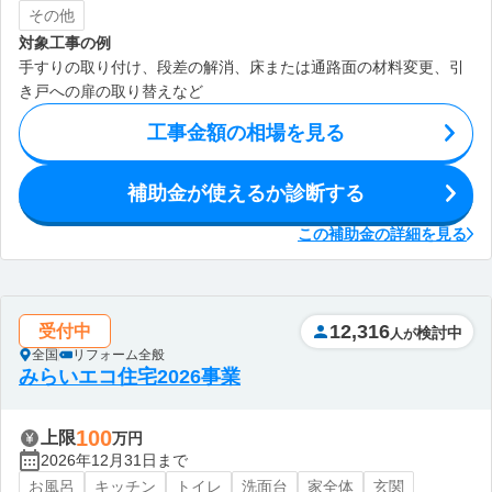
その他
対象工事の例
手すりの取り付け、段差の解消、床または通路面の材料変更、引
き戸への扉の取り替えなど
工事金額の相場を見る
補助金が使えるか診断する
この補助金の詳細を見る
12,316
受付中
検討中
人が
全国
リフォーム全般
みらいエコ住宅2026事業
100
上限
万円
2026年12月31日まで
お風呂
キッチン
トイレ
洗面台
家全体
玄関