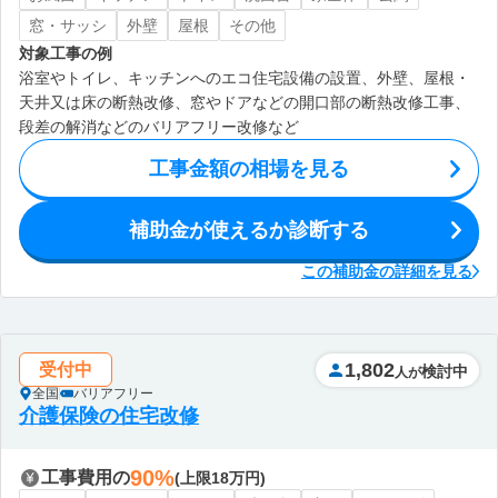
窓・サッシ
外壁
屋根
その他
対象工事の例
浴室やトイレ、キッチンへのエコ住宅設備の設置、外壁、屋根・
天井又は床の断熱改修、窓やドアなどの開口部の断熱改修工事、
段差の解消などのバリアフリー改修など
工事金額の相場を見る
補助金が使えるか診断する
この補助金の詳細を見る
1,802
受付中
検討中
人が
全国
バリアフリー
介護保険の住宅改修
90%
工事費用の
(上限18万円)