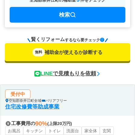
空知郡奈井江町
の
補助金
件をチェック
検索
賢くリフォーム
要チェック
するなら
補助金が使えるか診断する
無料
LINE
で見積もりを依頼
受付中
空知郡奈井江町全域
バリアフリー
住宅改修費等助成事業
90%
工事費用の
(上限20万円)
お風呂
キッチン
トイレ
洗面台
家全体
玄関