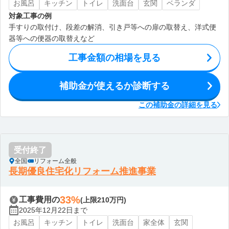
お風呂
キッチン
トイレ
洗面台
玄関
ベランダ
対象工事の例
手すりの取付け、段差の解消、引き戸等への扉の取替え、洋式便
器等への便器の取替えなど
工事金額の相場を見る
補助金が使えるか診断する
この補助金の詳細を見る
受付終了
全国
リフォーム全般
長期優良住宅化リフォーム推進事業
33%
工事費用の
(上限210万円)
2025年12月22日まで
お風呂
キッチン
トイレ
洗面台
家全体
玄関