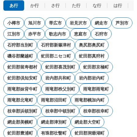
あ行
か行
さ行
た行
な行
は行
小樽市
旭川市
帯広市
岩見沢市
網走市
芦別市
江別市
赤平市
歌志内市
恵庭市
石狩市
石狩郡当別町
石狩郡新篠津村
奥尻郡奥尻町
磯谷郡蘭越町
虻田郡ニセコ町
虻田郡真狩村
虻田郡留寿都村
虻田郡喜茂別町
虻田郡京極町
虻田郡倶知安町
岩内郡共和町
岩内郡岩内町
雨竜郡妹背牛町
雨竜郡秩父別町
雨竜郡雨竜町
雨竜郡北竜町
雨竜郡沼田町
雨竜郡幌加内町
枝幸郡浜頓別町
枝幸郡中頓別町
枝幸郡枝幸町
網走郡美幌町
網走郡津別町
網走郡大空町
虻田郡豊浦町
有珠郡壮瞥町
虻田郡洞爺湖町