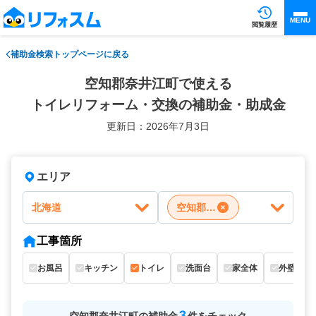
MENU
閲覧履歴
補助金検索トップページに戻る
空知郡奈井江町で使える
トイレリフォーム・交換の補助金・助成金
更新日：2026年7月3日
エリア
北海道
空知郡奈井江町
工事箇所
お風呂
キッチン
トイレ
洗面台
家全体
外壁
3