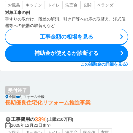
お風呂
キッチン
トイレ
洗面台
玄関
ベランダ
対象工事の例
手すりの取付け、段差の解消、引き戸等への扉の取替え、洋式便
器等への便器の取替えなど
工事金額の相場を見る
補助金が使えるか診断する
この補助金の詳細を見る
受付終了
全国
リフォーム全般
長期優良住宅化リフォーム推進事業
33%
工事費用の
(上限210万円)
2025年12月22日まで
お風呂
キッチン
トイレ
洗面台
家全体
玄関