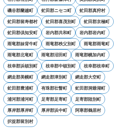
磯谷郡蘭越町
虻田郡ニセコ町
虻田郡真狩村
虻田郡留寿都村
虻田郡喜茂別町
虻田郡京極町
虻田郡倶知安町
岩内郡共和町
岩内郡岩内町
雨竜郡妹背牛町
雨竜郡秩父別町
雨竜郡雨竜町
雨竜郡北竜町
雨竜郡沼田町
雨竜郡幌加内町
枝幸郡浜頓別町
枝幸郡中頓別町
枝幸郡枝幸町
網走郡美幌町
網走郡津別町
網走郡大空町
虻田郡豊浦町
有珠郡壮瞥町
虻田郡洞爺湖町
浦河郡浦河町
足寄郡足寄町
足寄郡陸別町
厚岸郡厚岸町
厚岸郡浜中町
阿寒郡鶴居村
択捉郡留別村