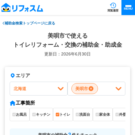
MENU
閲覧履歴
補助金検索トップページに戻る
美唄市で使える
トイレリフォーム・交換の補助金・助成金
更新日：2026年6月30日
エリア
北海道
美唄市
工事箇所
お風呂
キッチン
トイレ
洗面台
家全体
外壁
2