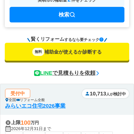
美唄市
の
補助金
件をチェック
検索
賢くリフォーム
要チェック
するなら
補助金が使えるか診断する
無料
LINE
で見積もりを依頼
10,713
受付中
検討中
人が
全国
リフォーム全般
みらいエコ住宅2026事業
100
上限
万円
2026年12月31日まで