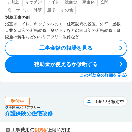
お風呂
キッチン
トイレ
洗面台
家全体
玄関
窓・サッシ
外壁
屋根
その他
対象工事の例
浴室やトイレ、キッチンへのエコ住宅設備の設置、外壁、屋根・
天井又は床の断熱改修、窓やドアなどの開口部の断熱改修工事、
段差の解消などのバリアフリー改修など
工事金額の相場を見る
補助金が使えるか診断する
この補助金の詳細を見る
1,597
受付中
検討中
人が
全国
バリアフリー
介護保険の住宅改修
90%
工事費用の
(上限18万円)