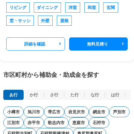
リビング
ダイニング
洋室
和室
玄関
窓・サッシ
外壁
屋根
詳細を確認
無料見積り
市区町村から補助金・助成金を探す
あ行
か行
さ行
た行
な行
は行
小樽市
旭川市
帯広市
岩見沢市
網走市
芦別市
江別市
赤平市
歌志内市
恵庭市
石狩市
石狩郡当別町
石狩郡新篠津村
奥尻郡奥尻町