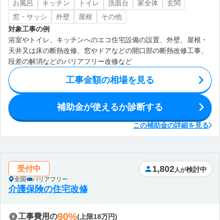
お風呂
キッチン
トイレ
洗面台
家全体
玄関
窓・サッシ
外壁
屋根
その他
対象工事の例
浴室やトイレ、キッチンへのエコ住宅設備の設置、外壁、屋根・
天井又は床の断熱改修、窓やドアなどの開口部の断熱改修工事、
段差の解消などのバリアフリー改修など
工事金額の相場を見る
補助金が使えるか診断する
この補助金の詳細を見る
1,802
受付中
検討中
人が
全国
バリアフリー
介護保険の住宅改修
90%
工事費用の
(上限18万円)