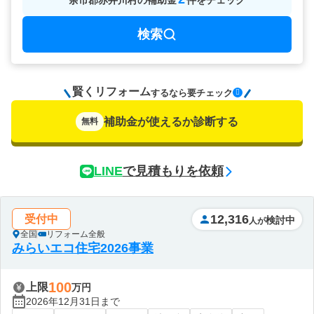
余市郡赤井川村
の
補助金
件をチェック
検索
賢くリフォーム
要チェック
するなら
補助金が使えるか診断する
無料
LINE
で見積もりを依頼
12,316
受付中
検討中
人が
全国
リフォーム全般
みらいエコ住宅2026事業
100
上限
万円
2026年12月31日まで