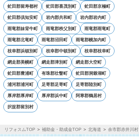
虻田郡留寿都村
虻田郡喜茂別町
虻田郡京極町
虻田郡倶知安町
岩内郡共和町
岩内郡岩内町
雨竜郡妹背牛町
雨竜郡秩父別町
雨竜郡雨竜町
雨竜郡北竜町
雨竜郡沼田町
雨竜郡幌加内町
枝幸郡浜頓別町
枝幸郡中頓別町
枝幸郡枝幸町
網走郡美幌町
網走郡津別町
網走郡大空町
虻田郡豊浦町
有珠郡壮瞥町
虻田郡洞爺湖町
浦河郡浦河町
足寄郡足寄町
足寄郡陸別町
厚岸郡厚岸町
厚岸郡浜中町
阿寒郡鶴居村
択捉郡留別村
リフォスムTOP
補助金・助成金TOP
北海道
余市郡赤井川村