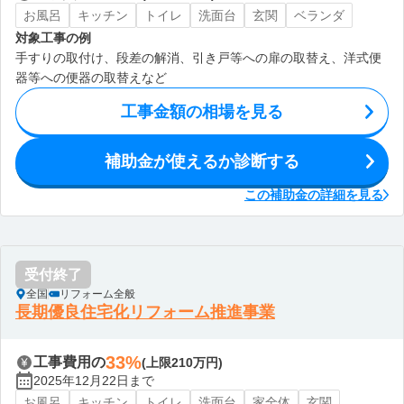
お風呂
キッチン
トイレ
洗面台
玄関
ベランダ
対象工事の例
手すりの取付け、段差の解消、引き戸等への扉の取替え、洋式便
器等への便器の取替えなど
工事金額の相場を見る
補助金が使えるか診断する
この補助金の詳細を見る
受付終了
全国
リフォーム全般
長期優良住宅化リフォーム推進事業
33%
工事費用の
(上限210万円)
2025年12月22日まで
お風呂
キッチン
トイレ
洗面台
家全体
玄関