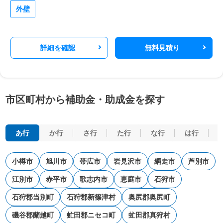
外壁
詳細を確認
無料見積り
市区町村から補助金・助成金を探す
あ行
か行
さ行
た行
な行
は行
小樽市
旭川市
帯広市
岩見沢市
網走市
芦別市
江別市
赤平市
歌志内市
恵庭市
石狩市
石狩郡当別町
石狩郡新篠津村
奥尻郡奥尻町
磯谷郡蘭越町
虻田郡ニセコ町
虻田郡真狩村