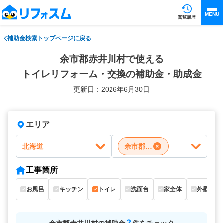
MENU
閲覧履歴
補助金検索トップページに戻る
余市郡赤井川村で使える
トイレリフォーム・交換の補助金・助成金
更新日：2026年6月30日
エリア
北海道
余市郡赤井川村
工事箇所
お風呂
キッチン
トイレ
洗面台
家全体
外壁
2