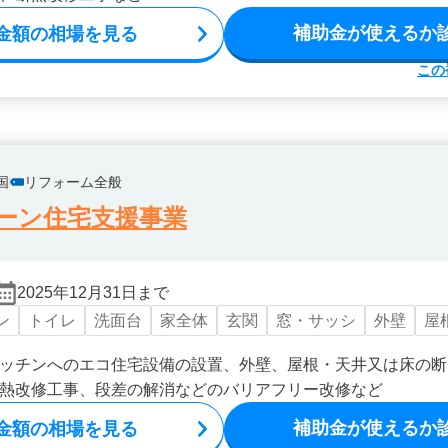
補助金が使えるか
金額の相場を見る
この
国
リフォーム全般
ーン住宅支援事業
2025年12月31日まで
ン
トイレ
洗面台
家全体
玄関
窓・サッシ
外壁
屋
ッチンへのエコ住宅設備の設置、外壁、屋根・天井又は床の断
熱改修工事、段差の解消などのバリアフリー改修など
補助金が使えるか
金額の相場を見る