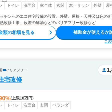
ン
トイレ
洗面台
家全体
玄関
窓・サッシ
外壁
屋
ッチンへのエコ住宅設備の設置、外壁、屋根・天井又は床の断
熱改修工事、段差の解消などのバリアフリー改修など
補助金が使えるか
金額の相場を見る
この
1
国
バリアフリー
住宅改修
90%
(上限18万円)
ン
トイレ
洗面台
玄関
ベランダ