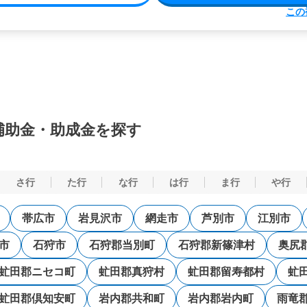
この
補助金・助成金を探す
さ行
た行
な行
は行
ま行
や行
帯広市
岩見沢市
網走市
芦別市
江別市
市
石狩市
石狩郡当別町
石狩郡新篠津村
奥尻
虻田郡ニセコ町
虻田郡真狩村
虻田郡留寿都村
虻
虻田郡倶知安町
岩内郡共和町
岩内郡岩内町
雨竜