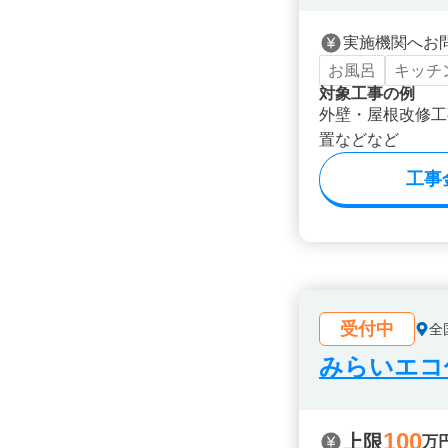
実施機関へお
お風呂
キッチ
対象工事の例
外壁・屋根改修工
置などなど
工事
受付中
全
みらいエコ住
100
上限
万