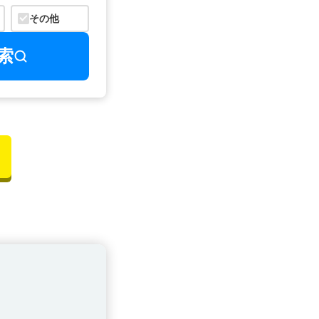
その他
索