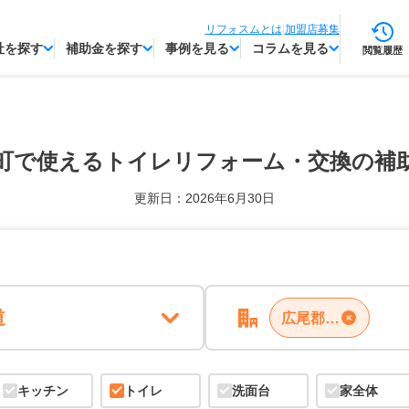
リフォスムとは
|
加盟店募集
社を探す
補助金を探す
事例を見る
コラムを見る
閲覧履歴
町で使える
トイレリフォーム・交換の補
更新日：2026年6月30日
道
広尾郡大樹町
キッチン
トイレ
洗面台
家全体