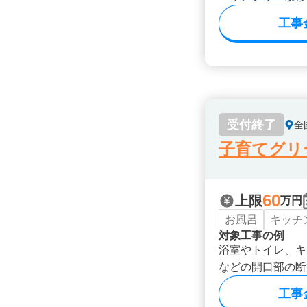
工事
受付終了
全
子育てグリ
60
上限
万円
お風呂
キッチ
対象工事の例
浴室やトイレ、キ
などの開口部の断
工事