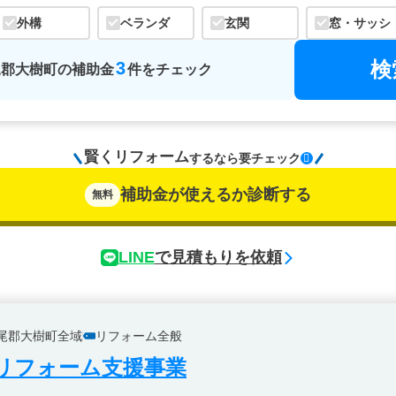
外構
ベランダ
玄関
窓・サッシ
検
3
尾郡大樹町
の
補助金
件をチェック
賢くリフォーム
するなら
要チェック
補助金が使えるか診断する
無料
LINE
で見積もりを依頼
尾郡大樹町全域
リフォーム全般
リフォーム支援事業