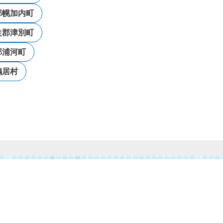
郡幌加内町
走郡津別町
郡浦河町
鶴居村