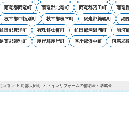
雨竜郡雨竜町
雨竜郡北竜町
雨竜郡沼田町
雨竜
枝幸郡中頓別町
枝幸郡枝幸町
網走郡美幌町
網
虻田郡豊浦町
有珠郡壮瞥町
虻田郡洞爺湖町
浦河
足寄郡陸別町
厚岸郡厚岸町
厚岸郡浜中町
阿寒郡
北海道
広尾郡大樹町
トイレリフォームの補助金・助成金