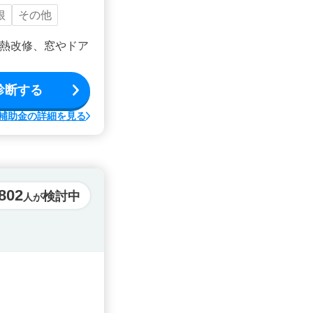
根
その他
熱改修、窓やドア
診断する
補助金の詳細を見る
,802
検討中
人が