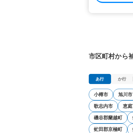
市区町村から
あ行
か行
小樽市
旭川市
歌志内市
恵庭
磯谷郡蘭越町
虻田郡京極町