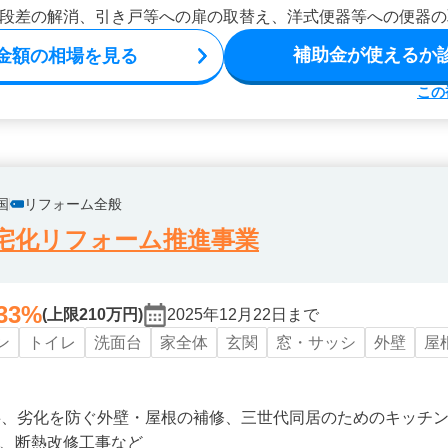
段差の解消、引き戸等への扉の取替え、洋式便器等への便器の
補助金が使えるか
金額の相場を見る
この
国
リフォーム全般
宅化リフォーム推進事業
33%
(上限210万円)
2025年12月22日まで
ン
トイレ
洗面台
家全体
玄関
窓・サッシ
外壁
屋
事、劣化を防ぐ外壁・屋根の補修、三世代同居のためのキッチ
、断熱改修工事など