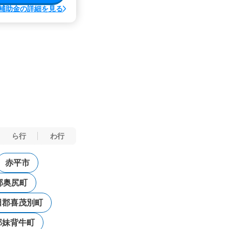
補助金の詳細を見る
ら行
わ行
赤平市
郡奥尻町
田郡喜茂別町
郡妹背牛町