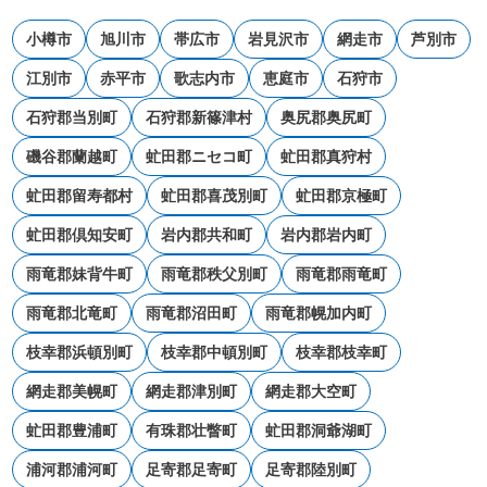
小樽市
旭川市
帯広市
岩見沢市
網走市
芦別市
江別市
赤平市
歌志内市
恵庭市
石狩市
石狩郡当別町
石狩郡新篠津村
奥尻郡奥尻町
磯谷郡蘭越町
虻田郡ニセコ町
虻田郡真狩村
虻田郡留寿都村
虻田郡喜茂別町
虻田郡京極町
虻田郡倶知安町
岩内郡共和町
岩内郡岩内町
雨竜郡妹背牛町
雨竜郡秩父別町
雨竜郡雨竜町
雨竜郡北竜町
雨竜郡沼田町
雨竜郡幌加内町
枝幸郡浜頓別町
枝幸郡中頓別町
枝幸郡枝幸町
網走郡美幌町
網走郡津別町
網走郡大空町
虻田郡豊浦町
有珠郡壮瞥町
虻田郡洞爺湖町
浦河郡浦河町
足寄郡足寄町
足寄郡陸別町