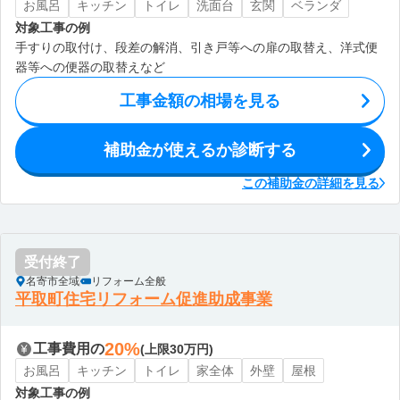
お風呂
キッチン
トイレ
洗面台
玄関
ベランダ
対象工事の例
手すりの取付け、段差の解消、引き戸等への扉の取替え、洋式便
器等への便器の取替えなど
工事金額の相場を見る
補助金が使えるか診断する
この補助金の詳細を見る
受付終了
名寄市全域
リフォーム全般
平取町住宅リフォーム促進助成事業
20%
工事費用の
(上限30万円)
お風呂
キッチン
トイレ
家全体
外壁
屋根
対象工事の例