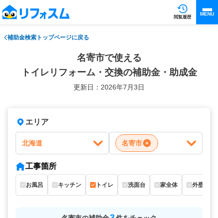
MENU
閲覧履歴
補助金検索トップページに戻る
名寄市で使える
トイレリフォーム・交換の補助金・助成金
更新日：2026年7月3日
エリア
北海道
名寄市
工事箇所
お風呂
キッチン
トイレ
洗面台
家全体
外壁
3