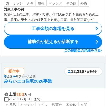
窓・サッシ
外壁
屋根
ベランダ
その他
外構
対象工事の例
0万円以上の工事、増築・改築、住宅の耐久性を高めるための工
事、住宅の安全上または防災上必要な工事、雪対策工事など
工事金額の相場を見る
補助金が使えるか診断する
この補助金の詳細を見る
12,316
受付中
検討中
人が
全国
リフォーム全般
みらいエコ住宅2026事業
100
上限
万円
2026年12月31日まで
お風呂
キッチン
トイレ
洗面台
家全体
玄関