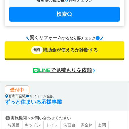
名寄市
の
補助金
件をチェック
検索
賢くリフォーム
要チェック
するなら
補助金が使えるか診断する
無料
LINE
で見積もりを依頼
受付中
名寄市全域
リフォーム全般
ずっと住まいる応援事業
実施機関へお問い合わせください
お風呂
キッチン
トイレ
洗面台
家全体
玄関