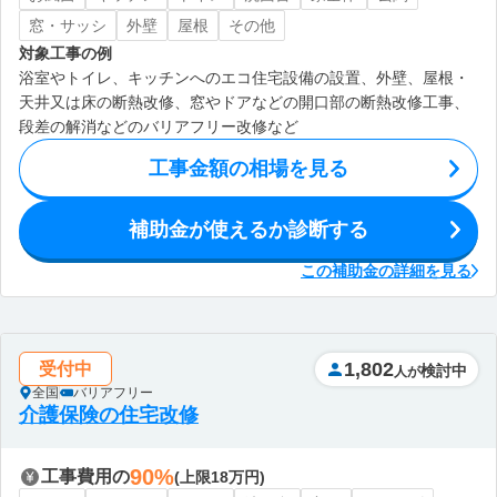
窓・サッシ
外壁
屋根
その他
対象工事の例
浴室やトイレ、キッチンへのエコ住宅設備の設置、外壁、屋根・
天井又は床の断熱改修、窓やドアなどの開口部の断熱改修工事、
段差の解消などのバリアフリー改修など
工事金額の相場を見る
補助金が使えるか診断する
この補助金の詳細を見る
1,802
受付中
検討中
人が
全国
バリアフリー
介護保険の住宅改修
90%
工事費用の
(上限18万円)