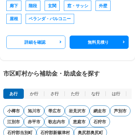
廊下
階段
玄関
窓・サッシ
外壁
屋根
ベランダ・バルコニー
詳細を確認
無料見積り
市区町村から補助金・助成金を探す
あ行
か行
さ行
た行
な行
は行
小樽市
旭川市
帯広市
岩見沢市
網走市
芦別市
江別市
赤平市
歌志内市
恵庭市
石狩市
石狩郡当別町
石狩郡新篠津村
奥尻郡奥尻町