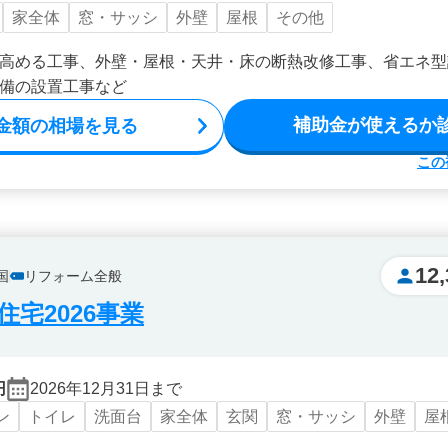
家全体
窓・サッシ
外壁
屋根
その他
高める工事、外壁・屋根・天井・床の断熱改修工事、省エネ型
備の設置工事など
補助金が使えるか
金額の相場を見る
この
12,
国
リフォーム全般
宅2026事業
円
2026年12月31日まで
ン
トイレ
洗面台
家全体
玄関
窓・サッシ
外壁
屋