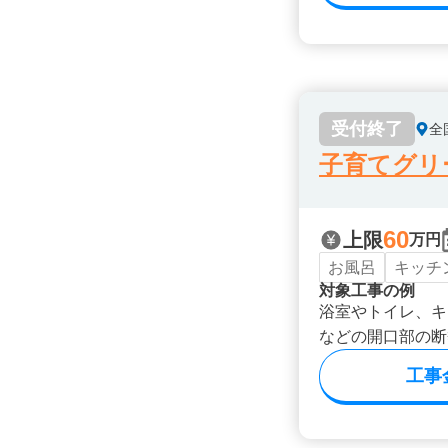
受付終了
全
子育てグリ
60
上限
万円
お風呂
キッチ
対象工事の例
浴室やトイレ、キ
などの開口部の断
工事