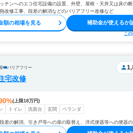
ッチンへのエコ住宅設備の設置、外壁、屋根・天井又は床の断
熱改修工事、段差の解消などのバリアフリー改修など
補助金が使えるか
金額の相場を見る
この
1
国
バリアフリー
住宅改修
90%
(上限18万円)
ン
トイレ
洗面台
玄関
ベランダ
段差の解消、引き戸等への扉の取替え、洋式便器等への便器の