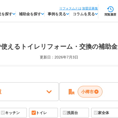
リフォスムとは
|
加盟店募集
社を探す
補助金を探す
事例を見る
コラムを見る
閲覧履歴
で使える
トイレリフォーム・交換の補助金
更新日：2026年7月3日
道
小樽市
キッチン
トイレ
洗面台
家全体