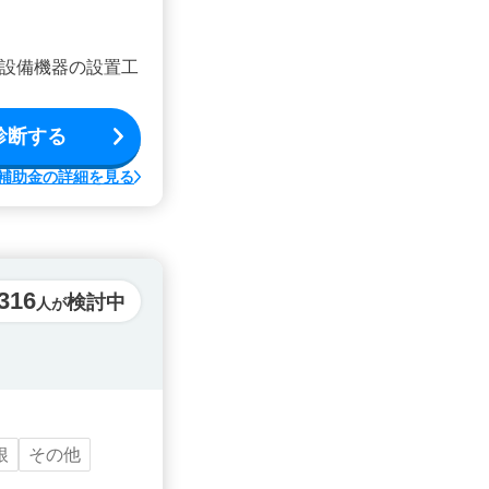
設備機器の設置工
診断する
補助金の詳細を見る
316
検討中
人が
根
その他