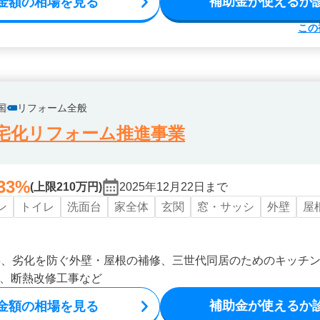
補助金が使えるか
金額の相場を見る
この
国
リフォーム全般
宅化リフォーム推進事業
33%
(上限210万円)
2025年12月22日まで
ン
トイレ
洗面台
家全体
玄関
窓・サッシ
外壁
屋
事、劣化を防ぐ外壁・屋根の補修、三世代同居のためのキッチ
、断熱改修工事など
補助金が使えるか
金額の相場を見る