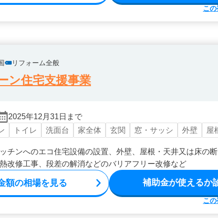
この
国
リフォーム全般
ーン住宅支援事業
2025年12月31日まで
ン
トイレ
洗面台
家全体
玄関
窓・サッシ
外壁
屋
ッチンへのエコ住宅設備の設置、外壁、屋根・天井又は床の断
熱改修工事、段差の解消などのバリアフリー改修など
補助金が使えるか
金額の相場を見る
この