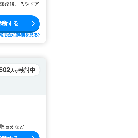
熱改修、窓やドア
診断する
補助金の詳細を見る
,802
検討中
人が
取替えなど