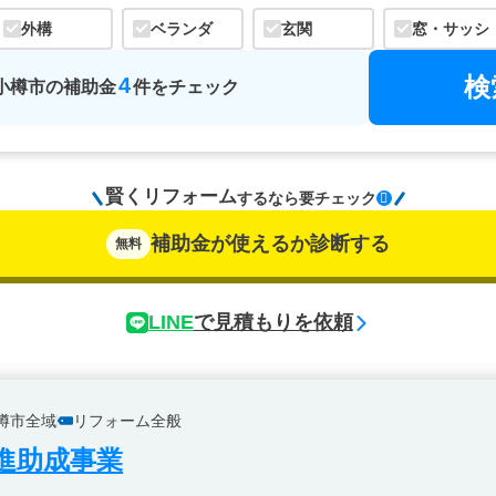
外構
ベランダ
玄関
窓・サッシ
検
4
小樽市
の
補助金
件をチェック
賢くリフォーム
するなら
要チェック
補助金が使えるか診断する
無料
LINE
で見積もりを依頼
樽市全域
リフォーム全般
進助成事業