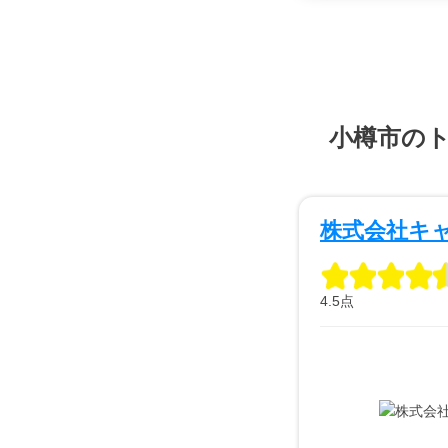
小樽市の
株式会社キ
4.5点