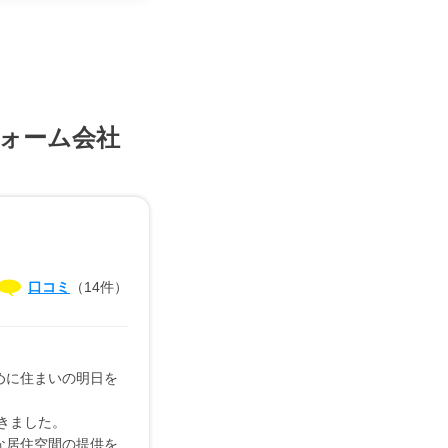
ォーム会社
口コミ
（14件）
めに住まいの明日を
てきました。
な居住空間の提供を