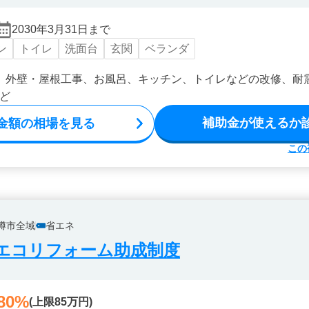
2030年3月31日まで
ン
トイレ
洗面台
玄関
ベランダ
、外壁・屋根工事、お風呂、キッチン、トイレなどの改修、耐
ど
補助金が使えるか
金額の相場を見る
この
樽市全域
省エネ
エコリフォーム助成制度
80%
(上限85万円)