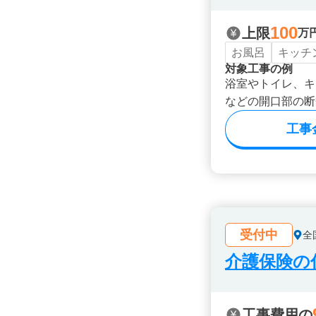
100
上限
万
お風呂
キッチ
対象工事の例
浴室やトイレ、キ
などの開口部の断
工事
受付中
全
介護保険の
工事費用の