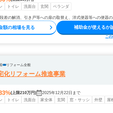
ン
トイレ
洗面台
玄関
ベランダ
段差の解消、引き戸等への扉の取替え、洋式便器等への便器の
補助金が使えるか
金額の相場を見る
この
国
リフォーム全般
宅化リフォーム推進事業
33%
(上限210万円)
2025年12月22日まで
ン
トイレ
洗面台
家全体
玄関
窓・サッシ
外壁
屋