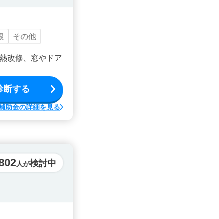
根
その他
熱改修、窓やドア
診断する
補助金の詳細を見る
,802
検討中
人が