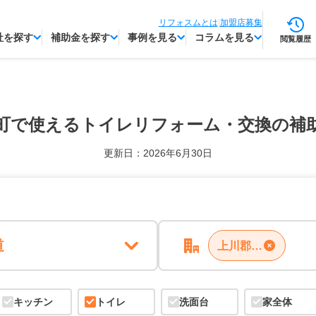
リフォスムとは
|
加盟店募集
社を探す
補助金を探す
事例を見る
コラムを見る
閲覧履歴
町で使える
トイレリフォーム・交換の補
更新日：2026年6月30日
道
上川郡比布町
キッチン
トイレ
洗面台
家全体