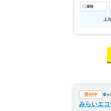
屋根
上
受付中
全
みらいエコ住