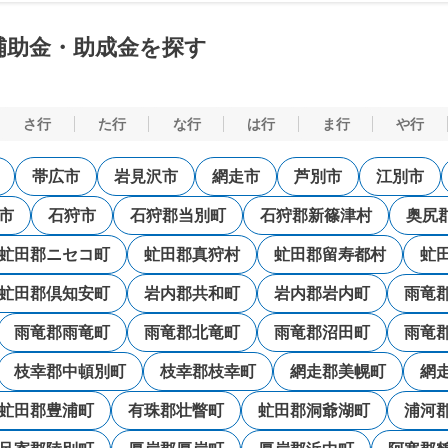
補助金・助成金を探す
さ行
た行
な行
は行
ま行
や行
帯広市
岩見沢市
網走市
芦別市
江別市
市
石狩市
石狩郡当別町
石狩郡新篠津村
奥尻
虻田郡ニセコ町
虻田郡真狩村
虻田郡留寿都村
虻
虻田郡倶知安町
岩内郡共和町
岩内郡岩内町
雨竜
雨竜郡雨竜町
雨竜郡北竜町
雨竜郡沼田町
雨竜
枝幸郡中頓別町
枝幸郡枝幸町
網走郡美幌町
網
虻田郡豊浦町
有珠郡壮瞥町
虻田郡洞爺湖町
浦河