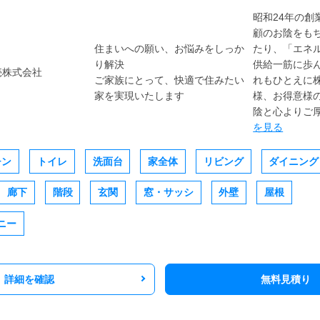
昭和24年の創
顧のお陰をも
住まいへの願い、お悩みをしっか
たり、「エネ
り解決
供給一筋に歩
ご家族にとって、快適で住みたい
れもひとえに
家を実現いたします
様、お得意様
陰と心よりご厚
を見る
チン
トイレ
洗面台
家全体
リビング
ダイニング
廊下
階段
玄関
窓・サッシ
外壁
屋根
ニー
詳細を確認
無料見積り