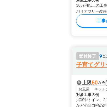
対象工事の例
30万円以上の工
バリアフリー改修
工事
受付終了
全
子育てグリ
60
上限
万円
お風呂
キッチ
対象工事の例
浴室やトイレ、キ
などの開口部の断