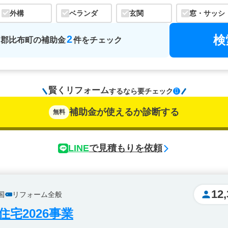
外構
ベランダ
玄関
窓・サッシ
検
2
川郡比布町
の
補助金
件をチェック
賢くリフォーム
するなら
要チェック
補助金が使えるか診断する
無料
LINE
で見積もりを依頼
12,
国
リフォーム全般
宅2026事業