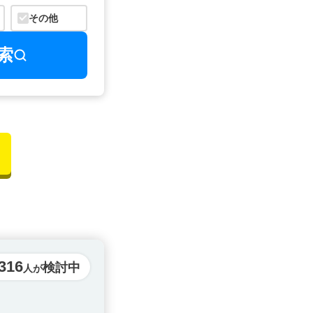
その他
索
316
検討中
人が