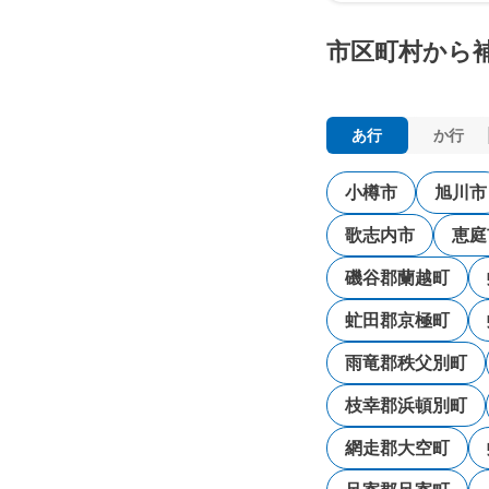
市区町村から
あ行
か行
小樽市
旭川市
歌志内市
恵庭
磯谷郡蘭越町
虻田郡京極町
雨竜郡秩父別町
枝幸郡浜頓別町
網走郡大空町