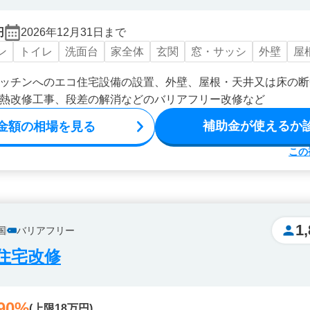
円
2026年12月31日まで
ン
トイレ
洗面台
家全体
玄関
窓・サッシ
外壁
屋
ッチンへのエコ住宅設備の設置、外壁、屋根・天井又は床の断
熱改修工事、段差の解消などのバリアフリー改修など
補助金が使えるか
金額の相場を見る
この
1
国
バリアフリー
住宅改修
90%
(上限18万円)