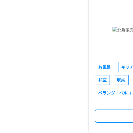
お風呂
キッ
和室
収納
ベランダ・バルコ