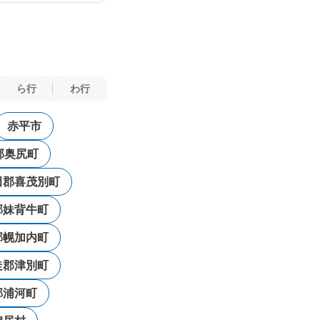
ら行
わ行
赤平市
郡奥尻町
田郡喜茂別町
郡妹背牛町
郡幌加内町
走郡津別町
郡浦河町