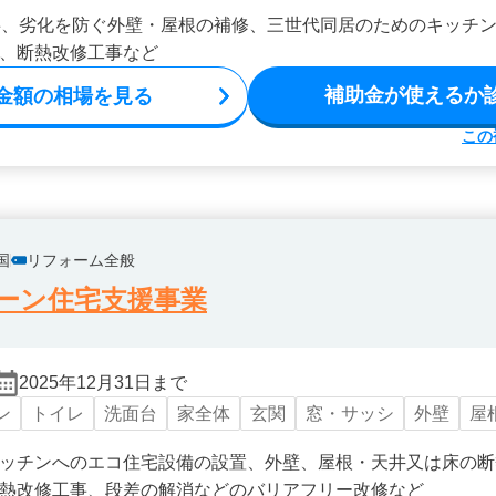
事、劣化を防ぐ外壁・屋根の補修、三世代同居のためのキッチ
、断熱改修工事など
補助金が使えるか
金額の相場を見る
この
国
リフォーム全般
ーン住宅支援事業
2025年12月31日まで
ン
トイレ
洗面台
家全体
玄関
窓・サッシ
外壁
屋
ッチンへのエコ住宅設備の設置、外壁、屋根・天井又は床の断
熱改修工事、段差の解消などのバリアフリー改修など