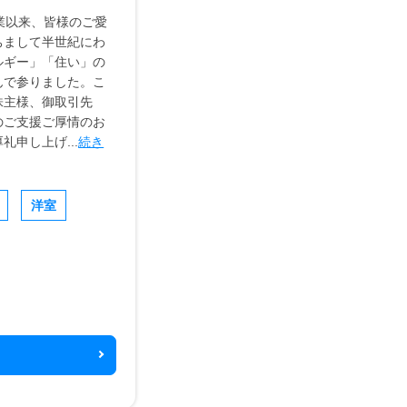
業以来、皆様のご愛
ちまして半世紀にわ
ルギー」「住い」の
んで参りました。こ
株主様、御取引先
のご支援ご厚情のお
礼申し上げ...
続き
洋室