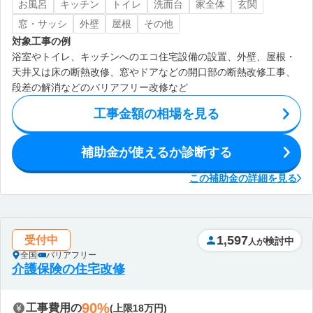
お風呂
キッチン
トイレ
洗面台
家全体
玄関
窓・サッシ
外壁
屋根
その他
対象工事の例
浴室やトイレ、キッチンへのエコ住宅設備の設置、外壁、屋根・
天井又は床の断熱改修、窓やドアなどの開口部の断熱改修工事、
段差の解消などのバリアフリー改修など
工事金額の相場を見る
補助金が使えるか診断する
この補助金の詳細を見る
1,597
受付中
検討中
人が
全国
バリアフリー
介護保険の住宅改修
90%
工事費用の
(上限18万円)