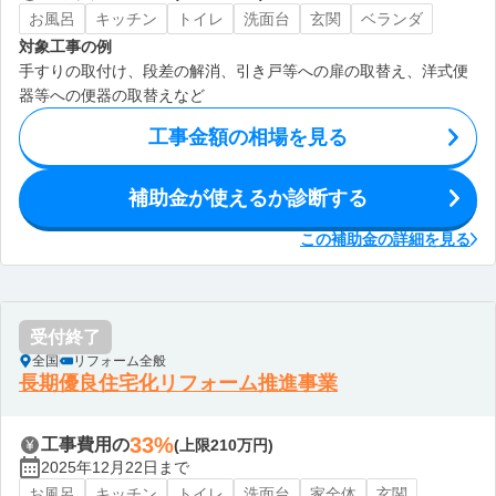
お風呂
キッチン
トイレ
洗面台
玄関
ベランダ
対象工事の例
手すりの取付け、段差の解消、引き戸等への扉の取替え、洋式便
器等への便器の取替えなど
工事金額の相場を見る
補助金が使えるか診断する
この補助金の詳細を見る
受付終了
全国
リフォーム全般
長期優良住宅化リフォーム推進事業
33%
工事費用の
(上限210万円)
2025年12月22日まで
お風呂
キッチン
トイレ
洗面台
家全体
玄関