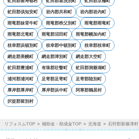
虻田郡留寿都村
虻田郡喜茂別町
虻田郡京極町
虻田郡倶知安町
岩内郡共和町
岩内郡岩内町
雨竜郡妹背牛町
雨竜郡秩父別町
雨竜郡雨竜町
雨竜郡北竜町
雨竜郡沼田町
雨竜郡幌加内町
枝幸郡浜頓別町
枝幸郡中頓別町
枝幸郡枝幸町
網走郡美幌町
網走郡津別町
網走郡大空町
虻田郡豊浦町
有珠郡壮瞥町
虻田郡洞爺湖町
浦河郡浦河町
足寄郡足寄町
足寄郡陸別町
厚岸郡厚岸町
厚岸郡浜中町
阿寒郡鶴居村
択捉郡留別村
リフォスムTOP
補助金・助成金TOP
北海道
石狩郡新篠津村