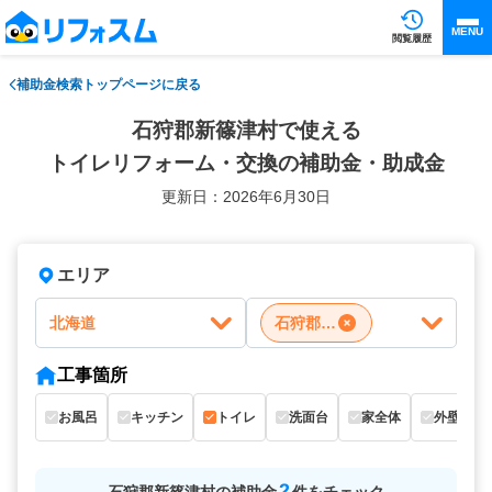
MENU
閲覧履歴
補助金検索トップページに戻る
石狩郡新篠津村で使える
トイレリフォーム・交換の補助金・助成金
更新日：2026年6月30日
エリア
北海道
石狩郡新篠津村
工事箇所
お風呂
キッチン
トイレ
洗面台
家全体
外壁
2