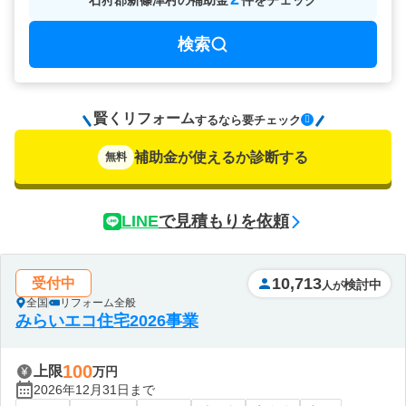
石狩郡新篠津村
の
補助金
件をチェック
検索
賢くリフォーム
要チェック
するなら
補助金が使えるか診断する
無料
LINE
で見積もりを依頼
10,713
受付中
検討中
人が
全国
リフォーム全般
みらいエコ住宅2026事業
100
上限
万円
2026年12月31日まで