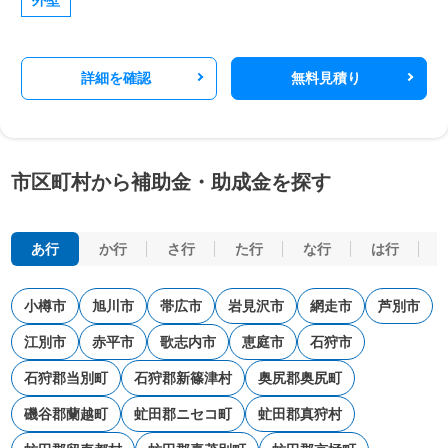
外壁
詳細を確認
無料見積り
市区町村から補助金・助成金を探す
あ行
か行
さ行
た行
な行
は行
小樽市
旭川市
帯広市
岩見沢市
網走市
芦別市
江別市
赤平市
歌志内市
恵庭市
石狩市
石狩郡当別町
石狩郡新篠津村
奥尻郡奥尻町
磯谷郡蘭越町
虻田郡ニセコ町
虻田郡真狩村