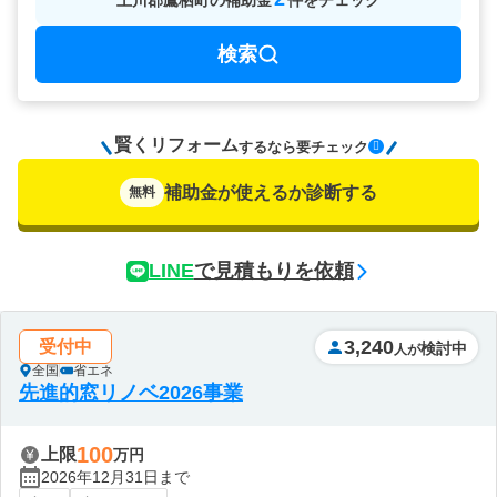
上川郡鷹栖町
の
補助金
件をチェック
検索
賢くリフォーム
要チェック
するなら
補助金が使えるか診断する
無料
LINE
で見積もりを依頼
3,240
受付中
検討中
人が
全国
省エネ
先進的窓リノベ2026事業
100
上限
万円
2026年12月31日まで