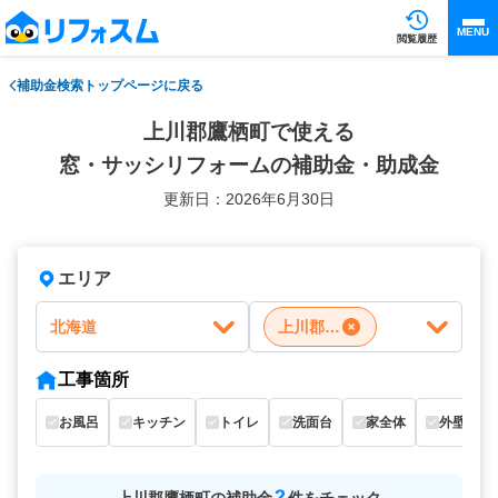
MENU
閲覧履歴
補助金検索トップページに戻る
上川郡鷹栖町で使える
窓・サッシリフォームの補助金・助成金
更新日：2026年6月30日
エリア
北海道
上川郡鷹栖町
工事箇所
お風呂
キッチン
トイレ
洗面台
家全体
外壁
2