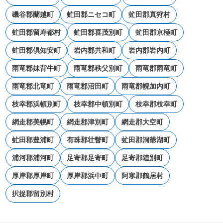
磯谷郡蘭越町
虻田郡ニセコ町
虻田郡真狩村
虻田郡留寿都村
虻田郡喜茂別町
虻田郡京極町
虻田郡倶知安町
岩内郡共和町
岩内郡岩内町
雨竜郡妹背牛町
雨竜郡秩父別町
雨竜郡雨竜町
雨竜郡北竜町
雨竜郡沼田町
雨竜郡幌加内町
枝幸郡浜頓別町
枝幸郡中頓別町
枝幸郡枝幸町
網走郡美幌町
網走郡津別町
網走郡大空町
虻田郡豊浦町
有珠郡壮瞥町
虻田郡洞爺湖町
浦河郡浦河町
足寄郡足寄町
足寄郡陸別町
厚岸郡厚岸町
厚岸郡浜中町
阿寒郡鶴居村
択捉郡留別村