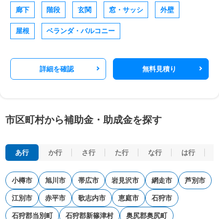
廊下
階段
玄関
窓・サッシ
外壁
屋根
ベランダ・バルコニー
詳細を確認
無料見積り
市区町村から補助金・助成金を探す
あ行
か行
さ行
た行
な行
は行
小樽市
旭川市
帯広市
岩見沢市
網走市
芦別市
江別市
赤平市
歌志内市
恵庭市
石狩市
石狩郡当別町
石狩郡新篠津村
奥尻郡奥尻町