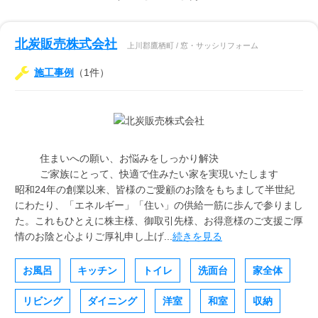
北炭販売株式会社
上川郡鷹栖町 / 窓・サッシリフォーム
施工事例
（1件）
住まいへの願い、お悩みをしっかり解決
ご家族にとって、快適で住みたい家を実現いたします
昭和24年の創業以来、皆様のご愛顧のお陰をもちまして半世紀
にわたり、「エネルギー」「住い」の供給一筋に歩んで参りまし
た。これもひとえに株主様、御取引先様、お得意様のご支援ご厚
情のお陰と心よりご厚礼申し上げ...
続きを見る
お風呂
キッチン
トイレ
洗面台
家全体
リビング
ダイニング
洋室
和室
収納