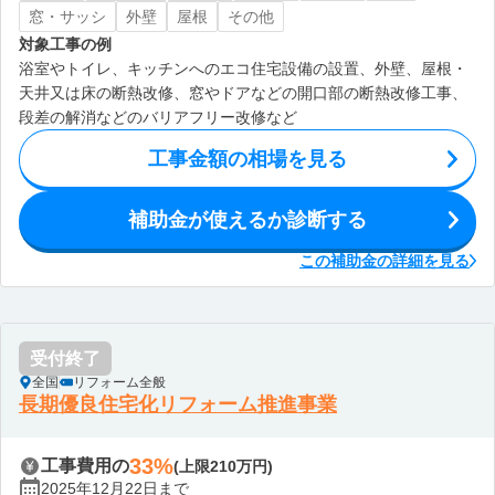
窓・サッシ
外壁
屋根
その他
対象工事の例
浴室やトイレ、キッチンへのエコ住宅設備の設置、外壁、屋根・
天井又は床の断熱改修、窓やドアなどの開口部の断熱改修工事、
段差の解消などのバリアフリー改修など
工事金額の相場を見る
補助金が使えるか診断する
この補助金の詳細を見る
受付終了
全国
リフォーム全般
長期優良住宅化リフォーム推進事業
33%
工事費用の
(上限210万円)
2025年12月22日まで