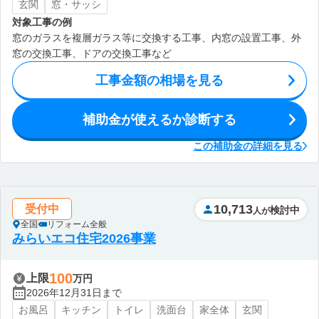
玄関
窓・サッシ
対象工事の例
窓のガラスを複層ガラス等に交換する工事、内窓の設置工事、外
窓の交換工事、ドアの交換工事など
工事金額の相場を見る
補助金が使えるか診断する
この補助金の詳細を見る
10,713
受付中
検討中
人が
全国
リフォーム全般
みらいエコ住宅2026事業
100
上限
万円
2026年12月31日まで
お風呂
キッチン
トイレ
洗面台
家全体
玄関