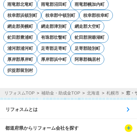
雨竜郡北竜町
雨竜郡沼田町
雨竜郡幌加内町
枝幸郡浜頓別町
枝幸郡中頓別町
枝幸郡枝幸町
網走郡美幌町
網走郡津別町
網走郡大空町
虻田郡豊浦町
有珠郡壮瞥町
虻田郡洞爺湖町
浦河郡浦河町
足寄郡足寄町
足寄郡陸別町
厚岸郡厚岸町
厚岸郡浜中町
阿寒郡鶴居村
択捉郡留別村
リフォスムTOP
補助金・助成金TOP
北海道
札幌市
窓・
リフォスムとは
都道府県からリフォーム会社を探す