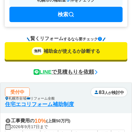
札幌市
の
補助金
件をチェック
検索
賢くリフォーム
要チェック
するなら
補助金が使えるか診断する
無料
LINE
で見積もりを依頼
83
受付中
検討中
人が
札幌市全域
リフォーム全般
住宅エコリフォーム補助制度
10%
工事費用の
(上限50万円)
2026年9月17日まで