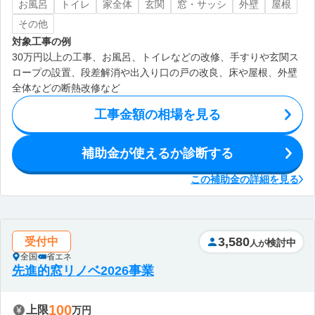
お風呂
トイレ
家全体
玄関
窓・サッシ
外壁
屋根
その他
対象工事の例
30万円以上の工事、お風呂、トイレなどの改修、手すりや玄関ス
ロープの設置、段差解消や出入り口の戸の改良、床や屋根、外壁
全体などの断熱改修など
工事金額の相場を見る
補助金が使えるか診断する
この補助金の詳細を見る
3,580
受付中
検討中
人が
全国
省エネ
先進的窓リノベ2026事業
100
上限
万円