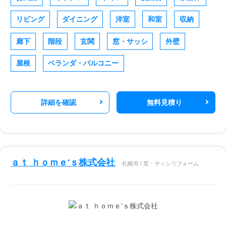
リビング
ダイニング
洋室
和室
収納
廊下
階段
玄関
窓・サッシ
外壁
屋根
ベランダ・バルコニー
詳細を確認
無料見積り
ａｔ ｈｏｍｅ'ｓ株式会社
札幌市 / 窓・サッシリフォーム