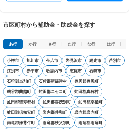
市区町村から補助金・助成金を探す
あ行
か行
さ行
た行
な行
は行
小樽市
旭川市
帯広市
岩見沢市
網走市
芦別市
江別市
赤平市
歌志内市
恵庭市
石狩市
石狩郡当別町
石狩郡新篠津村
奥尻郡奥尻町
磯谷郡蘭越町
虻田郡ニセコ町
虻田郡真狩村
虻田郡留寿都村
虻田郡喜茂別町
虻田郡京極町
虻田郡倶知安町
岩内郡共和町
岩内郡岩内町
雨竜郡妹背牛町
雨竜郡秩父別町
雨竜郡雨竜町