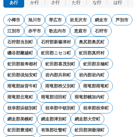
あ行
か行
さ行
た行
な行
は行
小樽市
旭川市
帯広市
岩見沢市
網走市
芦別市
江別市
赤平市
歌志内市
恵庭市
石狩市
石狩郡当別町
石狩郡新篠津村
奥尻郡奥尻町
磯谷郡蘭越町
虻田郡ニセコ町
虻田郡真狩村
虻田郡留寿都村
虻田郡喜茂別町
虻田郡京極町
虻田郡倶知安町
岩内郡共和町
岩内郡岩内町
雨竜郡妹背牛町
雨竜郡秩父別町
雨竜郡雨竜町
雨竜郡北竜町
雨竜郡沼田町
雨竜郡幌加内町
枝幸郡浜頓別町
枝幸郡中頓別町
枝幸郡枝幸町
網走郡美幌町
網走郡津別町
網走郡大空町
虻田郡豊浦町
有珠郡壮瞥町
虻田郡洞爺湖町