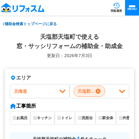
MENU
閲覧履歴
補助金検索トップページに戻る
天塩郡天塩町で使える
窓・サッシリフォームの補助金・助成金
更新日：2026年7月3日
エリア
北海道
天塩郡天塩町
工事箇所
お風呂
キッチン
トイレ
洗面台
家全体
外壁
4