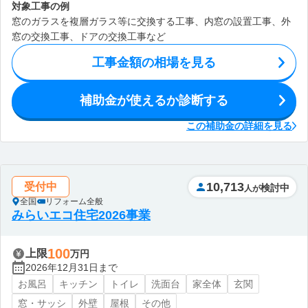
対象工事の例
窓のガラスを複層ガラス等に交換する工事、内窓の設置工事、外
窓の交換工事、ドアの交換工事など
工事金額の相場を見る
補助金が使えるか診断する
この補助金の詳細を見る
10,713
受付中
検討中
人が
全国
リフォーム全般
みらいエコ住宅2026事業
100
上限
万円
2026年12月31日まで
お風呂
キッチン
トイレ
洗面台
家全体
玄関
窓・サッシ
外壁
屋根
その他