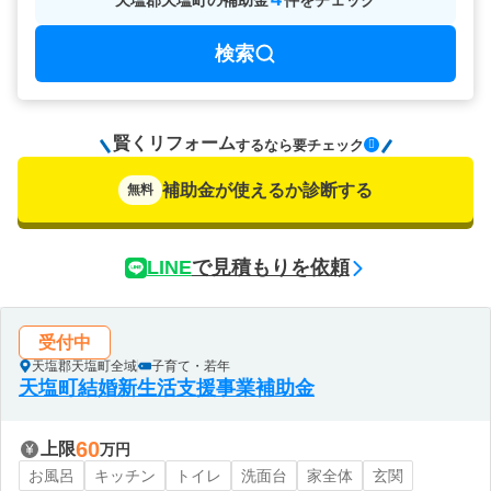
天塩郡天塩町
の
補助金
件をチェック
検索
賢くリフォーム
要チェック
するなら
補助金が使えるか診断する
無料
LINE
で見積もりを依頼
受付中
天塩郡天塩町全域
子育て・若年
天塩町結婚新生活支援事業補助金
60
上限
万円
お風呂
キッチン
トイレ
洗面台
家全体
玄関