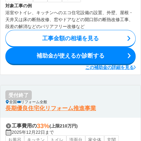
対象工事の例
浴室やトイレ、キッチンへのエコ住宅設備の設置、外壁、屋根・
天井又は床の断熱改修、窓やドアなどの開口部の断熱改修工事、
段差の解消などのバリアフリー改修など
工事金額の相場を見る
補助金が使えるか診断する
この補助金の詳細を見る
受付終了
全国
リフォーム全般
長期優良住宅化リフォーム推進事業
33%
工事費用の
(上限210万円)
2025年12月22日まで
お風呂
キッチン
トイレ
洗面台
家全体
玄関