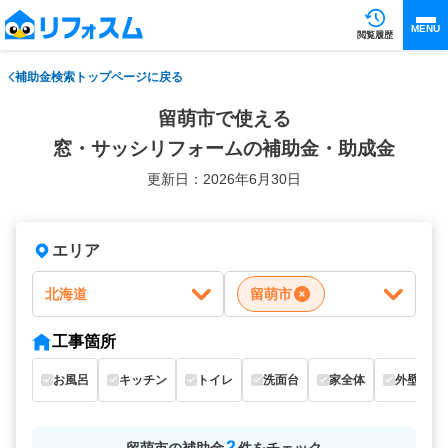
MENU
閲覧履歴
補助金検索トップページに戻る
留萌市で使える
窓・サッシリフォームの補助金・助成金
更新日：2026年6月30日
エリア
北海道
留萌市
工事箇所
お風呂
キッチン
トイレ
洗面台
家全体
外壁
2