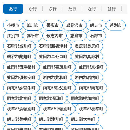
あ行
か行
さ行
た行
な行
は行
小樽市
旭川市
帯広市
岩見沢市
網走市
芦別市
江別市
赤平市
歌志内市
恵庭市
石狩市
石狩郡当別町
石狩郡新篠津村
奥尻郡奥尻町
磯谷郡蘭越町
虻田郡ニセコ町
虻田郡真狩村
虻田郡留寿都村
虻田郡喜茂別町
虻田郡京極町
虻田郡倶知安町
岩内郡共和町
岩内郡岩内町
雨竜郡妹背牛町
雨竜郡秩父別町
雨竜郡雨竜町
雨竜郡北竜町
雨竜郡沼田町
雨竜郡幌加内町
枝幸郡浜頓別町
枝幸郡中頓別町
枝幸郡枝幸町
網走郡美幌町
網走郡津別町
網走郡大空町
虻田郡豊浦町
有珠郡壮瞥町
虻田郡洞爺湖町