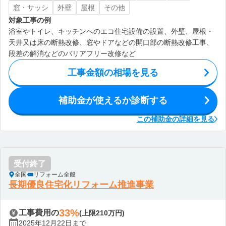
窓・サッシ
外壁
屋根
その他
対象工事の例
浴室やトイレ、キッチンへのエコ住宅設備の設置、外壁、屋根・
天井又は床の断熱改修、窓やドアなどの開口部の断熱改修工事、
段差の解消などのバリアフリー改修など
工事金額の相場を見る
補助金が使えるか診断する
この補助金の詳細を見る
受付終了
全国
リフォーム全般
長期優良住宅化リフォーム推進事業
33%
工事費用の
(上限210万円)
2025年12月22日まで