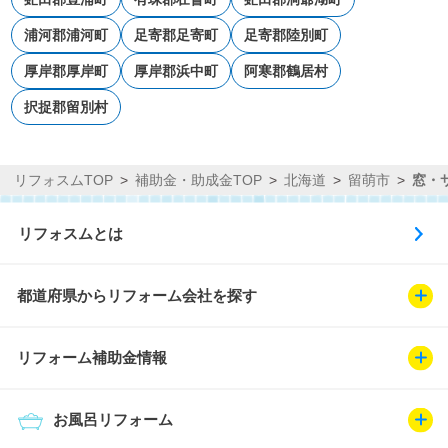
浦河郡浦河町
足寄郡足寄町
足寄郡陸別町
厚岸郡厚岸町
厚岸郡浜中町
阿寒郡鶴居村
択捉郡留別村
リフォスムTOP
補助金・助成金TOP
北海道
留萌市
窓・
リフォスムとは
都道府県からリフォーム会社を探す
リフォーム補助金情報
お風呂リフォーム