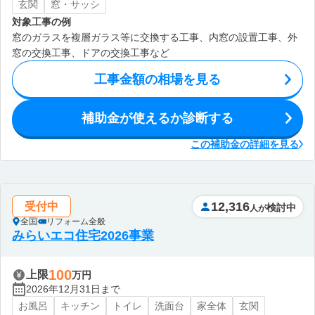
玄関
窓・サッシ
対象工事の例
窓のガラスを複層ガラス等に交換する工事、内窓の設置工事、外
窓の交換工事、ドアの交換工事など
工事金額の相場を見る
補助金が使えるか診断する
この補助金の詳細を見る
12,316
受付中
検討中
人が
全国
リフォーム全般
みらいエコ住宅2026事業
100
上限
万円
2026年12月31日まで
お風呂
キッチン
トイレ
洗面台
家全体
玄関