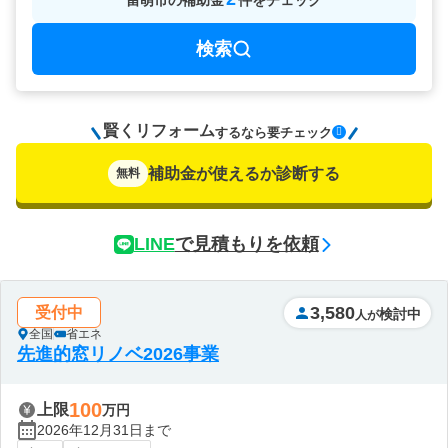
留萌市
の
補助金
件をチェック
検索
賢くリフォーム
要チェック
するなら
補助金が使えるか診断する
無料
LINE
で見積もりを依頼
3,580
受付中
検討中
人が
全国
省エネ
先進的窓リノベ2026事業
100
上限
万円
2026年12月31日まで