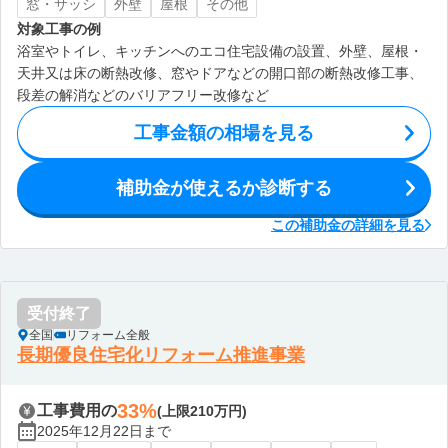
窓・サッシ
外壁
屋根
その他
対象工事の例
浴室やトイレ、キッチンへのエコ住宅設備の設置、外壁、屋根・
天井又は床の断熱改修、窓やドアなどの開口部の断熱改修工事、
段差の解消などのバリアフリー改修など
工事金額の相場を見る
補助金が使えるか診断する
この補助金の詳細を見る
受付終了
全国
リフォーム全般
長期優良住宅化リフォーム推進事業
33%
工事費用の
(上限210万円)
2025年12月22日まで