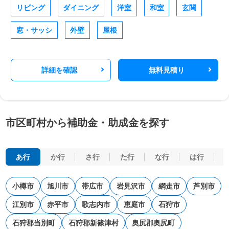
リビング
ダイニング
洋室
和室
玄関
窓・サッシ
外壁
屋根
詳細を確認
無料見積り
市区町村から補助金・助成金を探す
あ行
か行
さ行
た行
な行
は行
小樽市
旭川市
帯広市
岩見沢市
網走市
芦別市
江別市
赤平市
歌志内市
恵庭市
石狩市
石狩郡当別町
石狩郡新篠津村
奥尻郡奥尻町