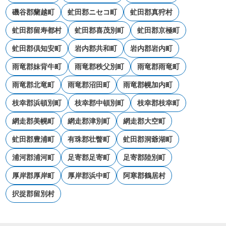
磯谷郡蘭越町
虻田郡ニセコ町
虻田郡真狩村
虻田郡留寿都村
虻田郡喜茂別町
虻田郡京極町
虻田郡倶知安町
岩内郡共和町
岩内郡岩内町
雨竜郡妹背牛町
雨竜郡秩父別町
雨竜郡雨竜町
雨竜郡北竜町
雨竜郡沼田町
雨竜郡幌加内町
枝幸郡浜頓別町
枝幸郡中頓別町
枝幸郡枝幸町
網走郡美幌町
網走郡津別町
網走郡大空町
虻田郡豊浦町
有珠郡壮瞥町
虻田郡洞爺湖町
浦河郡浦河町
足寄郡足寄町
足寄郡陸別町
厚岸郡厚岸町
厚岸郡浜中町
阿寒郡鶴居村
択捉郡留別村