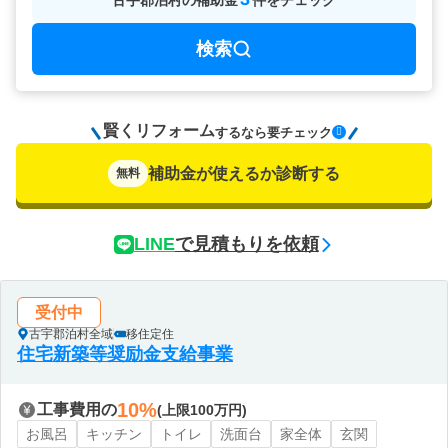
古宇郡泊村
の
補助金
件をチェック
検索
賢くリフォーム
要チェック
するなら
補助金が使えるか診断する
無料
LINE
で見積もりを依頼
受付中
古宇郡泊村全域
移住定住
住宅新築等奨励金支給事業
10%
工事費用の
(上限100万円)
お風呂
キッチン
トイレ
洗面台
家全体
玄関