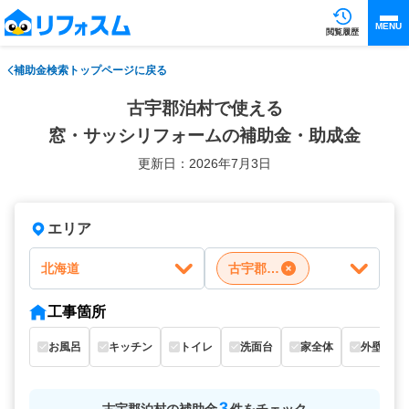
MENU
閲覧履歴
補助金検索トップページに戻る
古宇郡泊村で使える
窓・サッシリフォームの補助金・助成金
更新日：2026年7月3日
エリア
北海道
古宇郡泊村
工事箇所
お風呂
キッチン
トイレ
洗面台
家全体
外壁
3