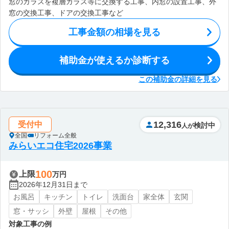
窓のガラスを複層ガラス等に交換する工事、内窓の設置工事、外
窓の交換工事、ドアの交換工事など
工事金額の相場を見る
補助金が使えるか診断する
この補助金の詳細を見る
12,316
受付中
検討中
人が
全国
リフォーム全般
みらいエコ住宅2026事業
100
上限
万円
2026年12月31日まで
お風呂
キッチン
トイレ
洗面台
家全体
玄関
窓・サッシ
外壁
屋根
その他
対象工事の例