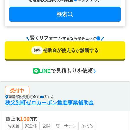
雨竜郡秩父別町
の
補助金
件をチェック
検索
賢くリフォーム
要チェック
するなら
補助金が使えるか診断する
無料
LINE
で見積もりを依頼
受付中
雨竜郡秩父別町全域
省エネ
秩父別町ゼロカーボン推進事業補助金
100
上限
万円
お風呂
家全体
玄関
窓・サッシ
その他