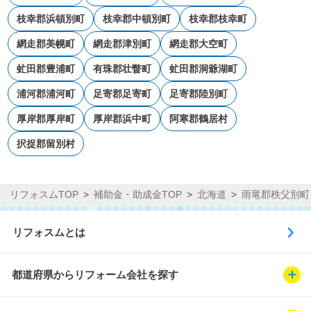
枝幸郡浜頓別町
枝幸郡中頓別町
枝幸郡枝幸町
網走郡美幌町
網走郡津別町
網走郡大空町
虻田郡豊浦町
有珠郡壮瞥町
虻田郡洞爺湖町
浦河郡浦河町
足寄郡足寄町
足寄郡陸別町
厚岸郡厚岸町
厚岸郡浜中町
阿寒郡鶴居村
択捉郡留別村
リフォスムTOP
補助金・助成金TOP
北海道
雨竜郡秩父別町
リフォスムとは
都道府県からリフォーム会社を探す