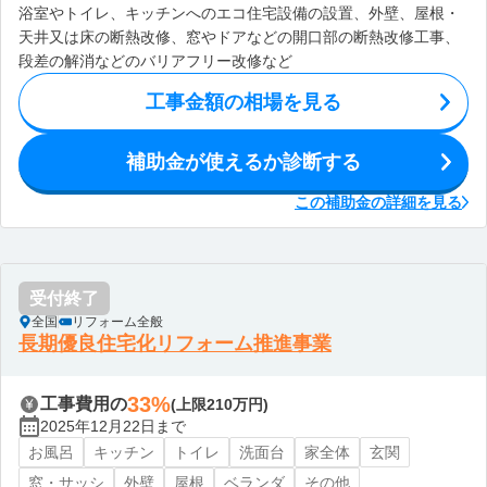
浴室やトイレ、キッチンへのエコ住宅設備の設置、外壁、屋根・
天井又は床の断熱改修、窓やドアなどの開口部の断熱改修工事、
段差の解消などのバリアフリー改修など
工事金額の相場を見る
補助金が使えるか診断する
この補助金の詳細を見る
受付終了
全国
リフォーム全般
長期優良住宅化リフォーム推進事業
33%
工事費用の
(上限210万円)
2025年12月22日まで
お風呂
キッチン
トイレ
洗面台
家全体
玄関
窓・サッシ
外壁
屋根
ベランダ
その他