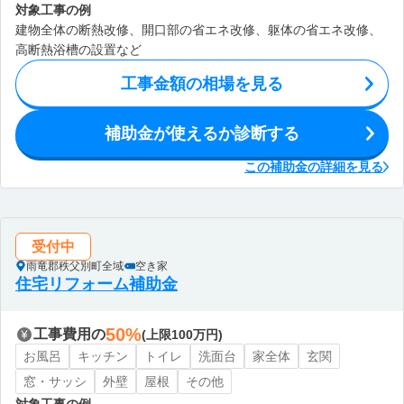
対象工事の例
建物全体の断熱改修、開口部の省エネ改修、躯体の省エネ改修、
高断熱浴槽の設置など
工事金額の相場を見る
補助金が使えるか診断する
この補助金の詳細を見る
受付中
雨竜郡秩父別町全域
空き家
住宅リフォーム補助金
50%
工事費用の
(上限100万円)
お風呂
キッチン
トイレ
洗面台
家全体
玄関
窓・サッシ
外壁
屋根
その他