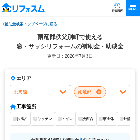
MENU
閲覧履歴
補助金検索トップページに戻る
雨竜郡秩父別町で使える
窓・サッシリフォームの補助金・助成金
更新日：2026年7月3日
エリア
北海道
雨竜郡秩父別町
工事箇所
お風呂
キッチン
トイレ
洗面台
家全体
外壁
4