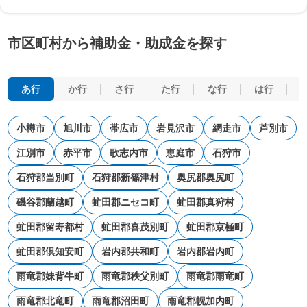
市区町村から補助金・助成金を探す
あ行
か行
さ行
た行
な行
は行
小樽市
旭川市
帯広市
岩見沢市
網走市
芦別市
江別市
赤平市
歌志内市
恵庭市
石狩市
石狩郡当別町
石狩郡新篠津村
奥尻郡奥尻町
磯谷郡蘭越町
虻田郡ニセコ町
虻田郡真狩村
虻田郡留寿都村
虻田郡喜茂別町
虻田郡京極町
虻田郡倶知安町
岩内郡共和町
岩内郡岩内町
雨竜郡妹背牛町
雨竜郡秩父別町
雨竜郡雨竜町
雨竜郡北竜町
雨竜郡沼田町
雨竜郡幌加内町