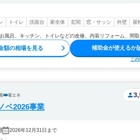
ン
トイレ
洗面台
家全体
玄関
窓・サッシ
外壁
屋
お風呂、キッチン、トイレなどの改修、内装リフォーム、間取
補助金が使えるか
金額の相場を見る
この
3
国
省エネ
ベ2026事業
円
2026年12月31日まで
シ