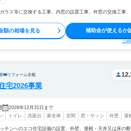
ガラス等に交換する工事、内窓の設置工事、外窓の交換工事、
補助金が使えるか
金額の相場を見る
この
12,
国
リフォーム全般
宅2026事業
円
2026年12月31日まで
ン
トイレ
洗面台
家全体
玄関
窓・サッシ
外壁
屋
ッチンへのエコ住宅設備の設置、外壁、屋根・天井又は床の断