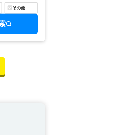
その他
索