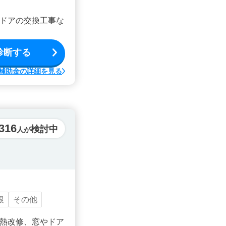
ドアの交換工事な
診断する
補助金の詳細を見る
316
検討中
人が
根
その他
熱改修、窓やドア