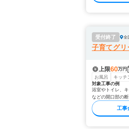
受付終了
全
子育てグリ
60
上限
万円
お風呂
キッチ
対象工事の例
浴室やトイレ、キ
などの開口部の断
工事