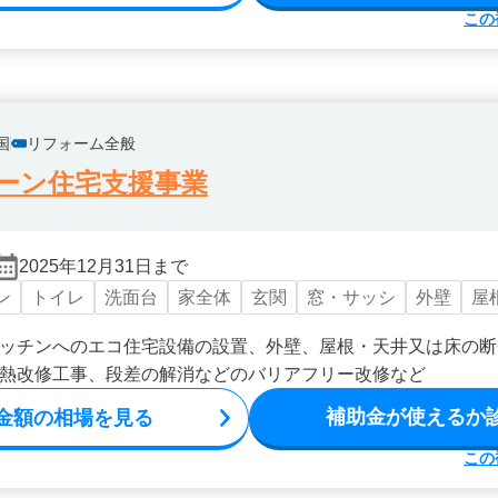
この
国
リフォーム全般
ーン住宅支援事業
2025年12月31日まで
ン
トイレ
洗面台
家全体
玄関
窓・サッシ
外壁
屋
ッチンへのエコ住宅設備の設置、外壁、屋根・天井又は床の断
熱改修工事、段差の解消などのバリアフリー改修など
補助金が使えるか
金額の相場を見る
この