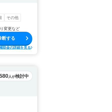
根
その他
り変更など
診断する
補助金の詳細を見る
,580
検討中
人が