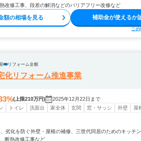
熱改修工事、段差の解消などのバリアフリー改修など
補助金が使えるか
金額の相場を見る
この
国
リフォーム全般
宅化リフォーム推進事業
33%
(上限210万円)
2025年12月22日まで
ン
トイレ
洗面台
家全体
玄関
窓・サッシ
外壁
屋
事、劣化を防ぐ外壁・屋根の補修、三世代同居のためのキッチ
、断熱改修工事など