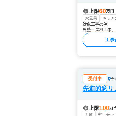
60
上限
万円
お風呂
キッチ
対象工事の例
外壁・屋根工事、
工事
受付中
全
先進的窓リノ
100
上限
万
玄関
窓・サッ