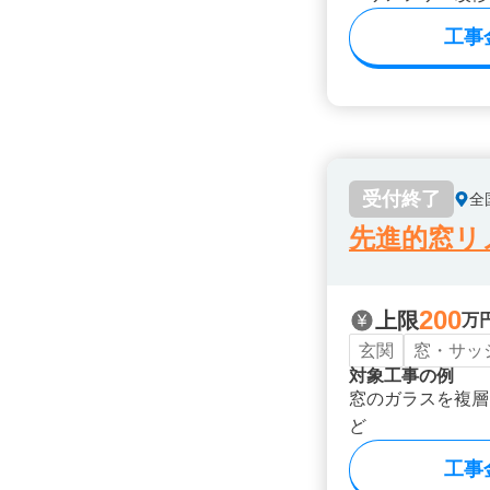
工事
受付終了
全
先進的窓リノ
200
上限
万
玄関
窓・サッ
対象工事の例
窓のガラスを複層
ど
工事