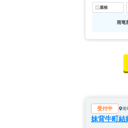
屋根
雨竜
受付中
雨
妹背牛町結