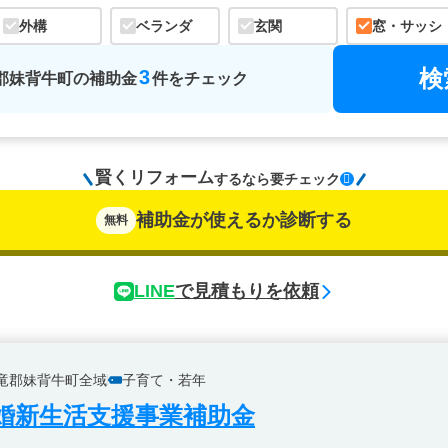
外構
ベランダ
玄関
窓・サッシ
検
3
郡妹背牛町
の
補助金
件をチェック
賢くリフォーム
するなら
要チェック
補助金が使えるか診断する
無料
LINE
で見積もりを依頼
竜郡妹背牛町全域
子育て・若年
婚新生活支援事業補助金