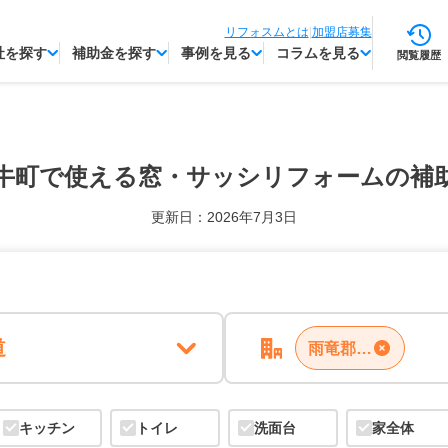
リフォスムとは
|
加盟店募集
社を探す
補助金を探す
事例を見る
コラムを見る
閲覧履歴
牛町で使える
窓・サッシリフォームの補
更新日：2026年7月3日
道
雨竜郡妹背牛町
キッチン
トイレ
洗面台
家全体