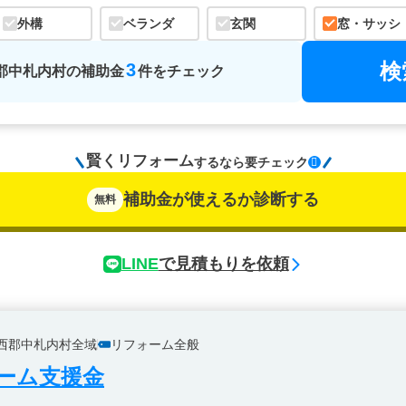
外構
ベランダ
玄関
窓・サッシ
検
3
郡中札内村
の
補助金
件をチェック
賢くリフォーム
するなら
要チェック
補助金が使えるか診断する
無料
LINE
で見積もりを依頼
西郡中札内村全域
リフォーム全般
ーム支援金