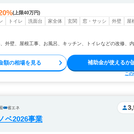
20%
(上限40万円)
ン
トイレ
洗面台
家全体
玄関
窓・サッシ
外壁
屋
事、外壁、屋根工事、お風呂、キッチン、トイレなどの改修、
補助金が使えるか
金額の相場を見る
この
3
国
省エネ
ベ2026事業