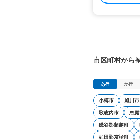
市区町村から
あ行
か行
小樽市
旭川市
歌志内市
恵庭
磯谷郡蘭越町
虻田郡京極町