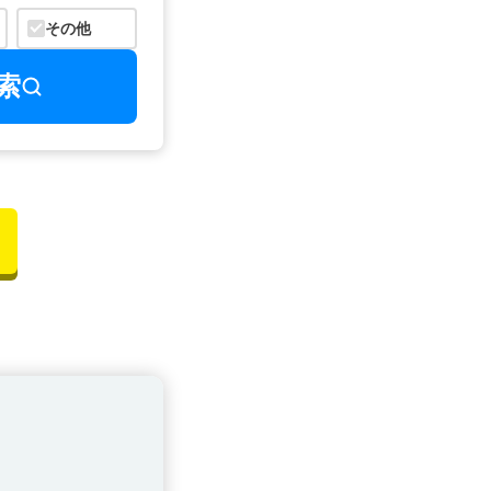
その他
索