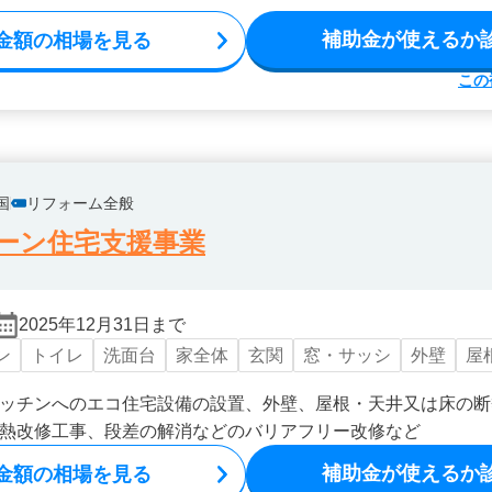
補助金が使えるか
金額の相場を見る
この
国
リフォーム全般
ーン住宅支援事業
2025年12月31日まで
ン
トイレ
洗面台
家全体
玄関
窓・サッシ
外壁
屋
ッチンへのエコ住宅設備の設置、外壁、屋根・天井又は床の断
熱改修工事、段差の解消などのバリアフリー改修など
補助金が使えるか
金額の相場を見る