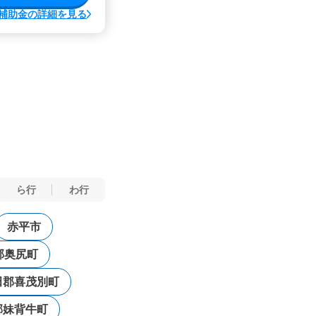
補助金の詳細を見る
ら行
わ行
赤平市
郡奥尻町
田郡喜茂別町
郡妹背牛町