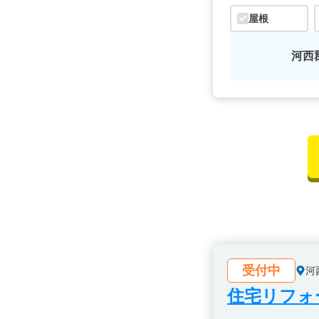
屋根
河西
受付中
河
住宅リフォ