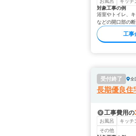
お風呂
キッチ
対象工事の例
浴室やトイレ、キ
などの開口部の断
工事
受付終了
全
長期優良住
工事費用の
お風呂
キッチ
その他