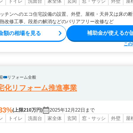
ン
トイレ
洗面台
家全体
玄関
窓・サッシ
外壁
屋
ッチンへのエコ住宅設備の設置、外壁、屋根・天井又は床の断
熱改修工事、段差の解消などのバリアフリー改修など
補助金が使えるか
金額の相場を見る
この
国
リフォーム全般
宅化リフォーム推進事業
33%
(上限210万円)
2025年12月22日まで
ン
トイレ
洗面台
家全体
玄関
窓・サッシ
外壁
屋