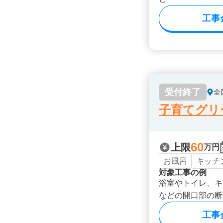
工事
受付終了
全
子育てグリ
60
上限
万円
お風呂
キッチ
対象工事の例
浴室やトイレ、キ
などの開口部の断
工事