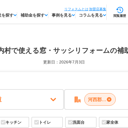
リフォスムとは
|
加盟店募集
社を探す
補助金を探す
事例を見る
コラムを見る
閲覧履歴
内村で使える
窓・サッシリフォームの補
更新日：2026年7月3日
道
河西郡中札内村
キッチン
トイレ
洗面台
家全体