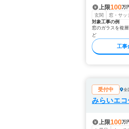
100
上限
万
玄関
窓・サッ
対象工事の例
窓のガラスを複層
ど
工事
受付中
全
みらいエコ住
100
上限
万