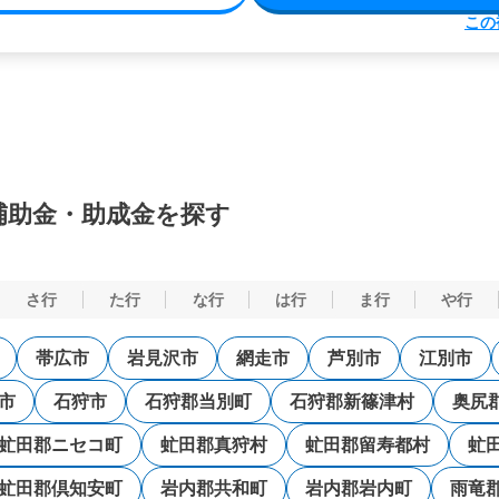
この
補助金・助成金を探す
さ行
た行
な行
は行
ま行
や行
帯広市
岩見沢市
網走市
芦別市
江別市
市
石狩市
石狩郡当別町
石狩郡新篠津村
奥尻
虻田郡ニセコ町
虻田郡真狩村
虻田郡留寿都村
虻
虻田郡倶知安町
岩内郡共和町
岩内郡岩内町
雨竜