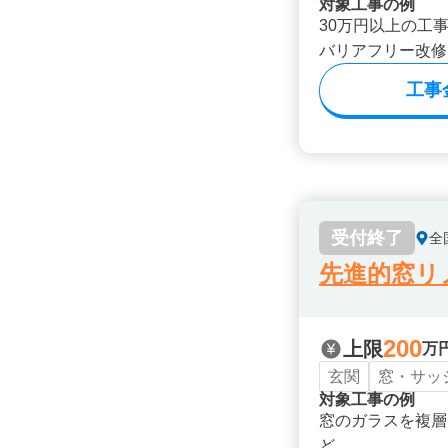
対象工事の例
30万円以上の工
バリアフリー改修
工事
受付終了
全
先進的窓リノ
200
上限
万
玄関
窓・サッ
対象工事の例
窓のガラスを複層
ど