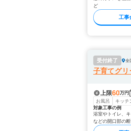
ど
工事
受付終了
全
子育てグリ
60
上限
万円
お風呂
キッチ
対象工事の例
浴室やトイレ、キ
などの開口部の断