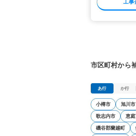
工事
市区町村から
あ行
か行
小樽市
旭川市
歌志内市
恵庭
磯谷郡蘭越町