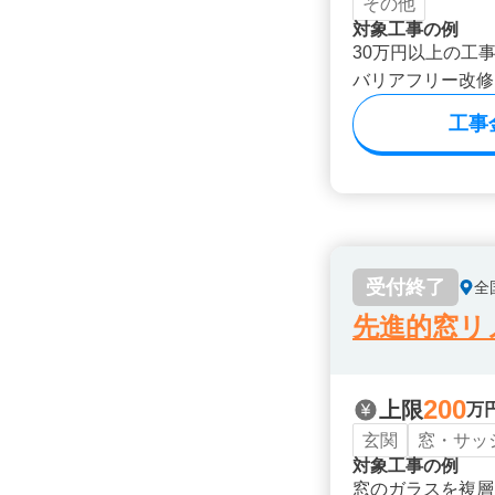
その他
対象工事の例
30万円以上の工
バリアフリー改修
工事
受付終了
全
先進的窓リノ
200
上限
万
玄関
窓・サッ
対象工事の例
窓のガラスを複層