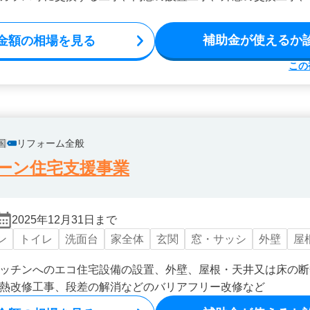
補助金が使えるか
金額の相場を見る
この
国
リフォーム全般
ーン住宅支援事業
2025年12月31日まで
ン
トイレ
洗面台
家全体
玄関
窓・サッシ
外壁
屋
ッチンへのエコ住宅設備の設置、外壁、屋根・天井又は床の断
熱改修工事、段差の解消などのバリアフリー改修など