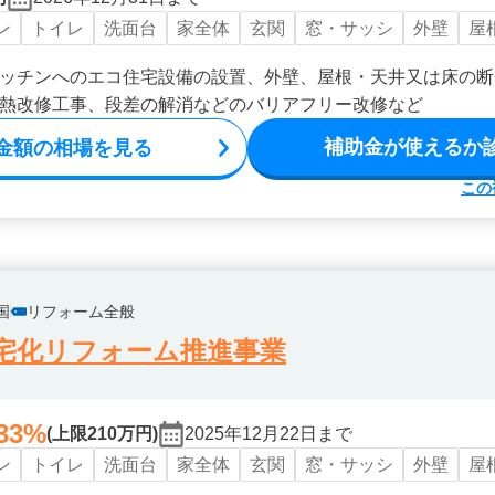
ン
トイレ
洗面台
家全体
玄関
窓・サッシ
外壁
屋
ッチンへのエコ住宅設備の設置、外壁、屋根・天井又は床の断
熱改修工事、段差の解消などのバリアフリー改修など
補助金が使えるか
金額の相場を見る
この
国
リフォーム全般
宅化リフォーム推進事業
33%
(上限210万円)
2025年12月22日まで
ン
トイレ
洗面台
家全体
玄関
窓・サッシ
外壁
屋