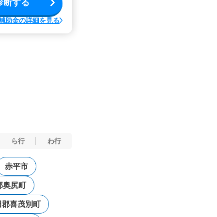
診断する
補助金の詳細を見る
ら行
わ行
赤平市
郡奥尻町
田郡喜茂別町