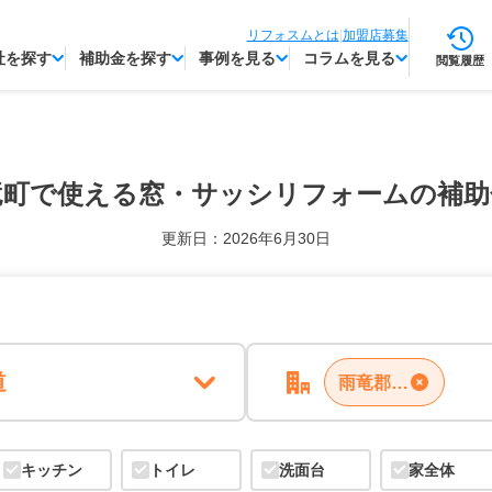
リフォスムとは
|
加盟店募集
社を探す
補助金を探す
事例を見る
コラムを見る
閲覧履歴
竜町で使える
窓・サッシリフォームの補助
更新日：2026年6月30日
道
雨竜郡北竜町
キッチン
トイレ
洗面台
家全体