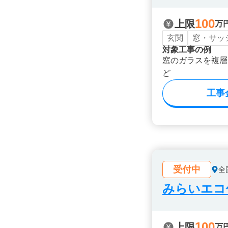
100
上限
万
玄関
窓・サッ
対象工事の例
窓のガラスを複層
ど
工事
受付中
全
みらいエコ住
100
上限
万