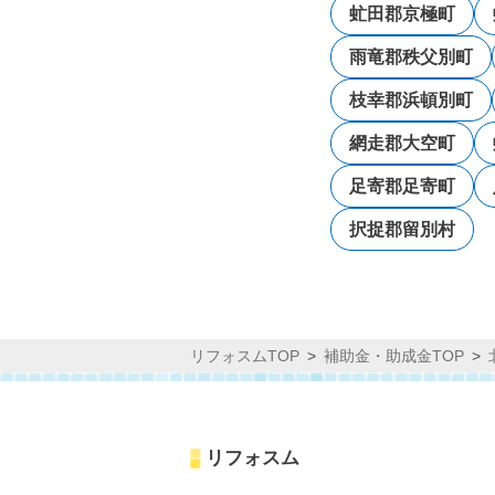
虻田郡京極町
雨竜郡秩父別町
枝幸郡浜頓別町
網走郡大空町
足寄郡足寄町
択捉郡留別村
リフォスムTOP
補助金・助成金TOP
リフォスム