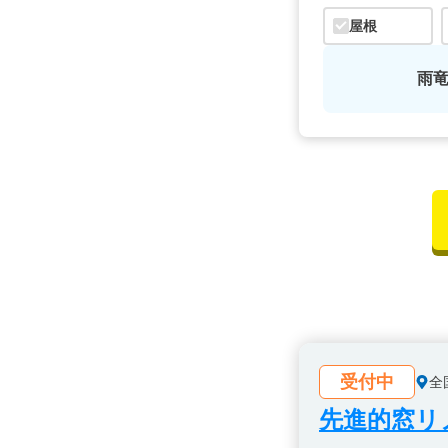
屋根
雨
受付中
全
先進的窓リノ