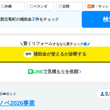
外構
ベランダ
玄関
窓・サッシ
検
2
竜郡北竜町
の
補助金
件をチェック
賢くリフォーム
するなら
要チェック
補助金が使えるか診断する
無料
LINE
で見積もりを依頼
3
国
省エネ
ベ2026事業