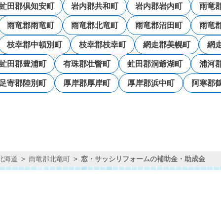
虻田郡倶知安町
岩内郡共和町
岩内郡岩内町
雨竜
雨竜郡雨竜町
雨竜郡北竜町
雨竜郡沼田町
雨竜
枝幸郡中頓別町
枝幸郡枝幸町
網走郡美幌町
網
虻田郡豊浦町
有珠郡壮瞥町
虻田郡洞爺湖町
浦河
足寄郡陸別町
厚岸郡厚岸町
厚岸郡浜中町
阿寒郡
北海道
雨竜郡北竜町
窓・サッシリフォームの補助金・助成金