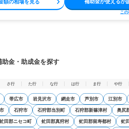
補助金が使えるか
金額の相場を見る
この
補助金・助成金を探す
さ行
た行
な行
は行
ま行
や行
帯広市
岩見沢市
網走市
芦別市
江別市
市
石狩市
石狩郡当別町
石狩郡新篠津村
奥尻
虻田郡ニセコ町
虻田郡真狩村
虻田郡留寿都村
虻