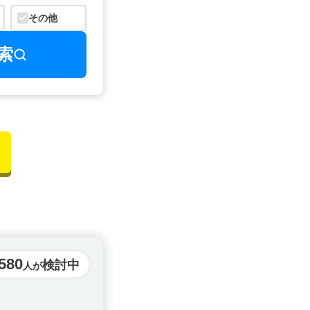
その他
索
,580
検討中
人が