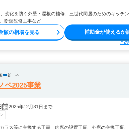
事、劣化を防ぐ外壁・屋根の補修、三世代同居のためのキッチ
、断熱改修工事など
補助金が使えるか
金額の相場を見る
この
国
省エネ
ベ2025事業
円
2025年12月31日まで
シ
ガラス等に交換する工事、内窓の設置工事、外窓の交換工事、