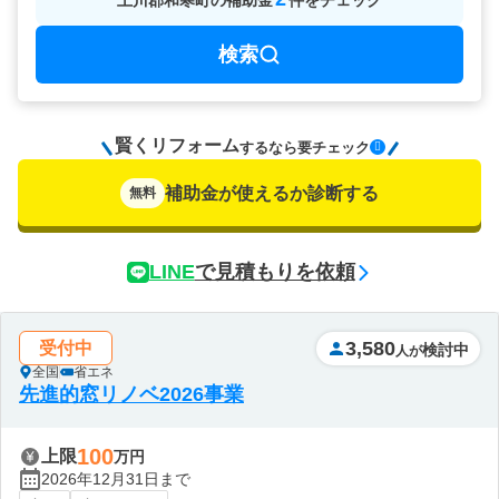
上川郡和寒町
の
補助金
件をチェック
検索
賢くリフォーム
要チェック
するなら
補助金が使えるか診断する
無料
LINE
で見積もりを依頼
3,580
受付中
検討中
人が
全国
省エネ
先進的窓リノベ2026事業
100
上限
万円
2026年12月31日まで