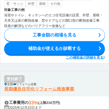
窓・サッシ
外壁
屋根
その他
対象工事の例
浴室やトイレ、キッチンへのエコ住宅設備の設置、外壁、屋根・
天井又は床の断熱改修、窓やドアなどの開口部の断熱改修工事、
段差の解消などのバリアフリー改修など
工事金額の相場を見る
補助金が使えるか診断する
この補助金の詳細を見る
受付終了
全国
リフォーム全般
長期優良住宅化リフォーム推進事業
33%
工事費用の
(上限210万円)
2025年12月22日まで