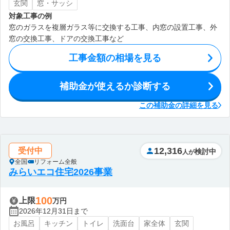
玄関
窓・サッシ
対象工事の例
窓のガラスを複層ガラス等に交換する工事、内窓の設置工事、外
窓の交換工事、ドアの交換工事など
工事金額の相場を見る
補助金が使えるか診断する
この補助金の詳細を見る
12,316
受付中
検討中
人が
全国
リフォーム全般
みらいエコ住宅2026事業
100
上限
万円
2026年12月31日まで
お風呂
キッチン
トイレ
洗面台
家全体
玄関