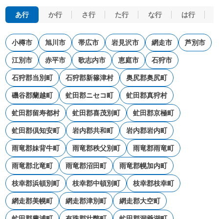
あ行
か行
さ行
た行
な行
は行
小樽市
旭川市
帯広市
岩見沢市
網走市
芦別市
江別市
赤平市
歌志内市
恵庭市
石狩市
石狩郡当別町
石狩郡新篠津村
奥尻郡奥尻町
磯谷郡蘭越町
虻田郡ニセコ町
虻田郡真狩村
虻田郡留寿都村
虻田郡喜茂別町
虻田郡京極町
虻田郡倶知安町
岩内郡共和町
岩内郡岩内町
雨竜郡妹背牛町
雨竜郡秩父別町
雨竜郡雨竜町
雨竜郡北竜町
雨竜郡沼田町
雨竜郡幌加内町
枝幸郡浜頓別町
枝幸郡中頓別町
枝幸郡枝幸町
網走郡美幌町
網走郡津別町
網走郡大空町
虻田郡豊浦町
有珠郡壮瞥町
虻田郡洞爺湖町