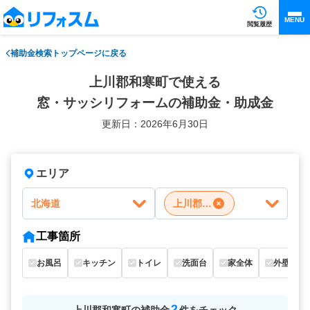
MENU
閲覧履歴
補助金検索トップページに戻る
上川郡和寒町で使える
窓・サッシリフォームの補助金・助成金
更新日：2026年6月30日
エリア
北海道
上川郡和寒町
工事箇所
お風呂
キッチン
トイレ
洗面台
家全体
外壁
2