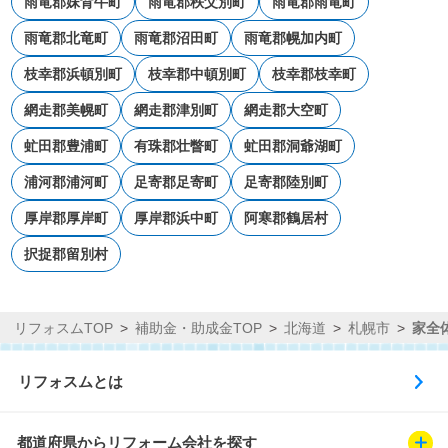
雨竜郡妹背牛町
雨竜郡秩父別町
雨竜郡雨竜町
雨竜郡北竜町
雨竜郡沼田町
雨竜郡幌加内町
枝幸郡浜頓別町
枝幸郡中頓別町
枝幸郡枝幸町
網走郡美幌町
網走郡津別町
網走郡大空町
虻田郡豊浦町
有珠郡壮瞥町
虻田郡洞爺湖町
浦河郡浦河町
足寄郡足寄町
足寄郡陸別町
厚岸郡厚岸町
厚岸郡浜中町
阿寒郡鶴居村
択捉郡留別村
リフォスムTOP
補助金・助成金TOP
北海道
札幌市
家全
リフォスムとは
都道府県からリフォーム会社を探す