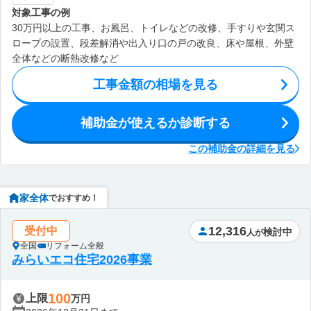
対象工事の例
30万円以上の工事、お風呂、トイレなどの改修、手すりや玄関ス
ロープの設置、段差解消や出入り口の戸の改良、床や屋根、外壁
全体などの断熱改修など
工事金額の相場を見る
補助金が使えるか診断する
この補助金の詳細を見る
家全体
でおすすめ！
12,316
受付中
検討中
人が
全国
リフォーム全般
みらいエコ住宅2026事業
100
上限
万円