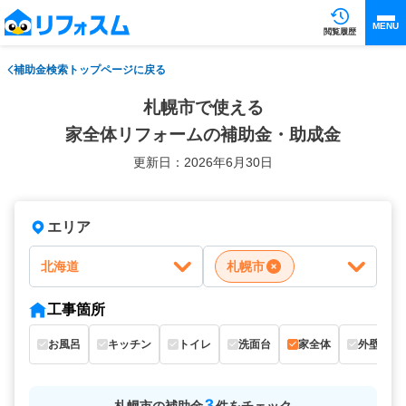
MENU
閲覧履歴
補助金検索トップページに戻る
札幌市で使える
家全体リフォームの補助金・助成金
更新日：2026年6月30日
エリア
北海道
札幌市
工事箇所
お風呂
キッチン
トイレ
洗面台
家全体
外壁
3