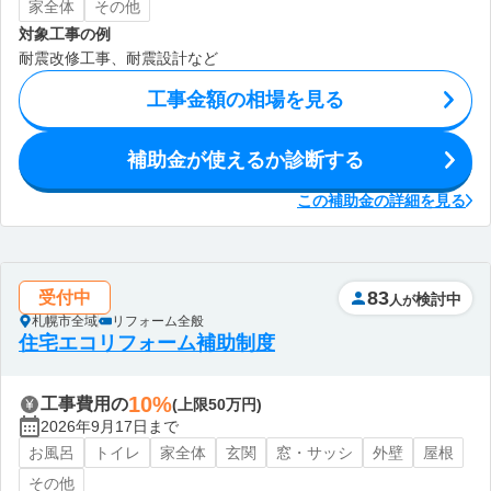
家全体
その他
対象工事の例
耐震改修工事、耐震設計など
工事金額の相場を見る
補助金が使えるか診断する
この補助金の詳細を見る
83
受付中
検討中
人が
札幌市全域
リフォーム全般
住宅エコリフォーム補助制度
10%
工事費用の
(上限50万円)
2026年9月17日まで
お風呂
トイレ
家全体
玄関
窓・サッシ
外壁
屋根
その他