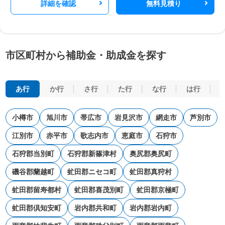
詳細を確認
無料見積り
市区町村から補助金・助成金を探す
あ行
か行
さ行
た行
な行
は行
小樽市
旭川市
帯広市
岩見沢市
網走市
芦別市
江別市
赤平市
歌志内市
恵庭市
石狩市
石狩郡当別町
石狩郡新篠津村
奥尻郡奥尻町
磯谷郡蘭越町
虻田郡ニセコ町
虻田郡真狩村
虻田郡留寿都村
虻田郡喜茂別町
虻田郡京極町
虻田郡倶知安町
岩内郡共和町
岩内郡岩内町