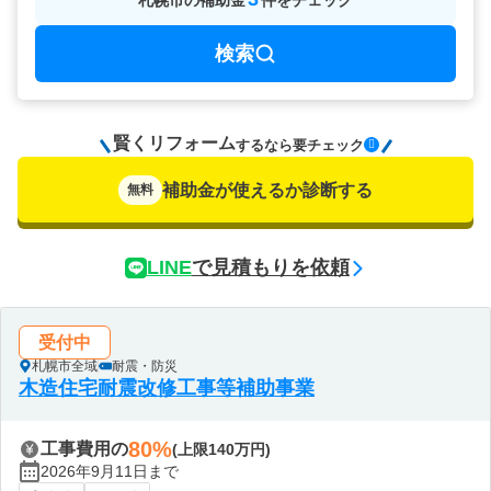
札幌市
の
補助金
件をチェック
検索
賢くリフォーム
要チェック
するなら
補助金が使えるか診断する
無料
LINE
で見積もりを依頼
受付中
札幌市全域
耐震・防災
木造住宅耐震改修工事等補助事業
80%
工事費用の
(上限140万円)
2026年9月11日まで